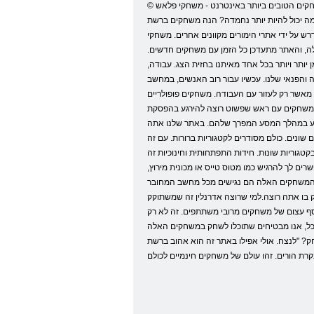
© משחקים חינם באינטרנט. בכל יום אנו מוסיפים משחקים מקוונים חדשים, כל משחק פלאש אתה יכול להוריד בחינם ללא רישום. האתר יכול לשחק משחקים ברשת בחינם. המשחקים הטובים ביותר באינטרנט - משחקי פלאש
מה יכול להיות יותר נחמדה? הנה משחקים ברשת
רש על ידי אתרי הימורים מקוונים אחרים. משחקי
לה, והאתר מתעדכן כל הזמן עם משחקים חדשים.
 יותר ויותר בכל אחד מאיתנו בחזית הצג. עבודה,
 והפנאי שלנו. עכשיו עבור רוב האנשים, במחשב
יוצרים של מחשבים, מסוגלים משהו יותר מאשר רק לעזור עם העבודה. משחקים פופולריים
לם משחקים עם ראש שפשוט רוצה להירגע בהפסקת
גיע במהלך המסע המפרך שלהם. באתר שלנו אתה
ונים. כולם מסודרים לקטגוריות ברורות. עם זה
גוריות שונות. חידות התפתחותית וחינוכיות זה
ים לך להרגיש כמו מטוס טייס או מכונית מירוץ,
ב, המשחקים האלה הם נגישים מכל מחשב המחובר
 בו אתה רוצה.למי שרוצה אדרנלין זה שמשתוקק
בוסס דפדפן, אבל הלקוח משחק המלא שיכול לשלוח אותך לתוך עולם של ריגושים והרפתקאות. תראה
 הכל, אנו מבטיחים שתוכלו לשחק במשחקים האלה
? "לנצח. אולי אפילו באתר זה הוא אהוב ברשת