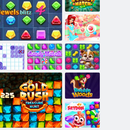
Match Forest
תידנק העוב
םיבלכ לזאפ
!םיקתממל
רופיס
המאתה
4 םיטישכת ץילב
ללוצ םי
סדוו העוב