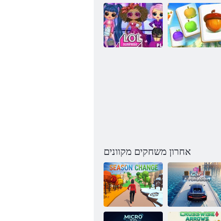
לוביה החמש
םוינלימ תעתפה
הווח
הרשע תחא הרשע- תחא
חחח
אחרון משחקים מקוונים