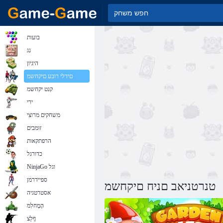
בועות
נג
היגיון
םידלי רובע םיקחשמ
קנט יקחשמ
ירי
משחקים מרוצי
זומבים
הרפתקאות
כדורגל
NinjaGo וגל
ספיידרמן
טנרטניאב םניח םיקחשמ
אסטרטגיה
הָמָחלִמ
ףָלַצ