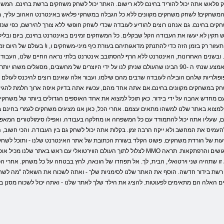
ר המשחקים! לשחק משחקים מקוונים ללא כל הגבלה במשחקי פלאש באינטרנט האהוב עליך, 
ים בחינם. גם אנחנו רוצים להודיע ​​לעובדה שכדי לשחק חופשי ללא צורך להירשם, כפי שנד
 תקין לא יעשו את העבודה הקל שבקלים. כל המשחקים זמינים באינטרנט בחינם, ביום ובלי
ור רק בזמן הזה כדי להתנתק מדאגותיהם בעזרת כיף מיני-משחקים ו, ​​ו! בעולם של היום זמן
 ובשנים האחרונות, האינטרנט ללא הרף להסתובב אינטרנט בלתי נראה החיים שלנו, העבודה
ללא גישה לאינטרנט - רק קופסא מתכת מלאה בחוטים ושבבים. אנשים רבים כבר באמצע שנתי ה -90 הבינו שהעולם שניתן לנו על ידי ה
פופולריות שלהם הובילה לעובדה שרבים מהם שילמו. ועבור אלה שאינם רוצים להיכנס לעו
שחק במשחקים מקוונים בחינם.אם אתה אחד מהם, עכשיו אתה בדיוק איפה ארוך חלמת לה
 מחדש אהבה על ידי בידור. כאן תוכל למצוא את אחד האוספים הגדולים ביותר של משחקים ש
מצוא באתר שלנו למשהו מתאים עצמם. אחרי הכל, כאן אנו מציגים משחקים לגמרי בחינם בקט
מים, שעליו אתה יכול להתמודד עם כל המשפחה או מחלקה בעבודה. ואפילו סימולטורים המאפשר
להעמיס את המחשב ולא ייקח הרבה זמן. בקלות אתה יכול לשחק גם בין העבודה. והכי חשו
 שעות של הורדת משחקים. פשוט הקלד בשורת הכתובת של אתר האינטרנט שלנו - ותוכל לשחק
לצלול לתוך העולם הווירטואלי עם ראש באתר שלנו מכיל אוסף עצום של משחקים מרובי משתתפים. זה לא רק MMO הקטן מ
א זו שתהיה שני וירטואלי, הבית, לך. אל תפחדו של הונאה, לחץ בבטחה על כל משחק. אחרי
ל רשת בידור חדשה. הוסף את האתר שלנו לסימניות שלך - ואתה לשכוח את השאלה "מה לשחק