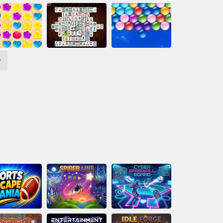
יסאלק תונמא
Kyodai HD
לסקיפ עבצ
רפרפ
יסאלק טמח
>
Endless תועוב
Mahjong Deluxe
5 םיקתממ םשג