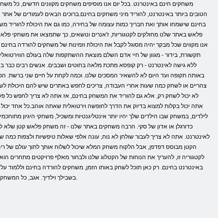
הטובים ביותר באינטרנט, להוריד מיני משחקים בחינם.ברוכים הבאים לעמודים של את
בחינם שישמחו אותך ואת חבריך כמות עצומה של בחירה, כמו גם את היכולת להוריד משחק
פלאש באתר שלנו מחולקים לקטגוריות, ז'אנרים ונושאים, כך שתמצאו את משחקי פלאש
אנו מקווים שכל מבקר יהיה מסוגל לקבל את היכולת וזמינות של משחקים להורדה בחינם תעז
תקשורת, בידור - מגוון של חיי אדם השלם מוצאת ההשתקפות שלה בעולם הווירטואלי.
באותה תקופה ועד היום לא להשאיר המסכים שלנו. וכמה לקחת על חיים שני ברשת. ה
צהריים או לשחק כמה שעות אחרי העבודה, צריכים לחפש באתרים שיש להם היכולת ל
לא יכול לשחק רק, אלא גם להוריד את המשחק בחינם, אז אתה לא צריך לחפש כל פעם
אתה יכול בקלות למצוא בדיוק את הדרך לחופשה וירטואלית שאתה אוהב.כל אחד יכול ל
לילדים, במשחק שבו הילדים שלך יהיו יותר אינטליגנטיות ומשכיל, משחקי היגיון מתוחכ
כדורגלן או אדון של סקי. הרבה משחקים באתר שלנו - זה משחק פלאש קטן שלא 
לאינטרנט. אתה לא צריך לעבור שולחן לא נוח, עונה אלפי שאלות טיפשיות ולצפות כמה
לקטגוריה זו, להעריך את הנוחות של הקטלוג שלנו ולבחור מאלף פרויקטים מתחרים הו
באינטרנט בחינם. רק כאן תוכל לשחק באותו הזמן, משחקים להורדה בחינם וללמוד ע
בשבילך וילדיך. אגב, כל המשחקים האלה הם מתאימים לפעוטות. להציג את הילד שלך לאתר שלנו - ואתה יכול לשכוח מסנן בקרת הורים. זהו עולם של משחקים חינמיים לכולם.