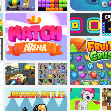
םילדבה אצמ
:סמלוה ל'צייר
יסו שד
10x10 המאתה
םיקולב
םיחתות שלוג
לב
סונייקוא הבמוז
עבורמ םרעמ
יאדויק רפרפ
קחשמ תריז
םילולעפ ינש