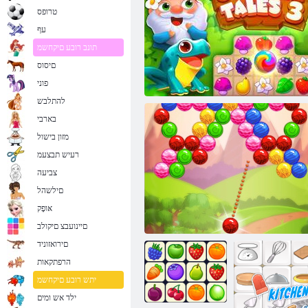
טרופס
עף
תונב רובע םיקחשמ
םיסוס
פוני
להתלבש
בארבי
מזון בישול
רעיש תבצעמ
צביעה
םילשהל
אּופָק
3 ןג ירופיס
םיינועבצ םיקולב
םירואזוניד
הרפתקאות
יתש רובע םיקחשמ
ילד אש ומים