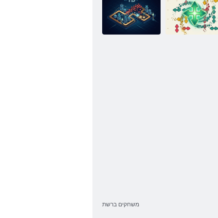
בכרל היצולובא
הנוע יוניש
םיבלוצ םיצח
TD ורקימ
משחקים ברשת