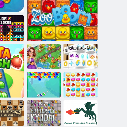
ףורטל יטיק
3 תויגוע קוסיר
2 םימ ןוימ לזאפ
םיינועבצ םיקו
םסקו תויפ ץרא
Mahjong 3d
םוב תויחה ןג
גוזימ
2 תויגוע קוסיר
העוב ימסק