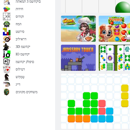
םיקחשמ 3 תמאתה
ץילב הווקא
חידות
וקודוס
המוז
סירטט
דראיליב
3D יקחשמ
IO יקחשמ
םיפלק יקחשמ
םימיעט םירופיס
קו 98
םיימולח םיפש
רטילוס
טָמְחַׁש
דייג
גנו'גהמ רופיס
ירסינ'ג לדגמ
משחקים מקוונים