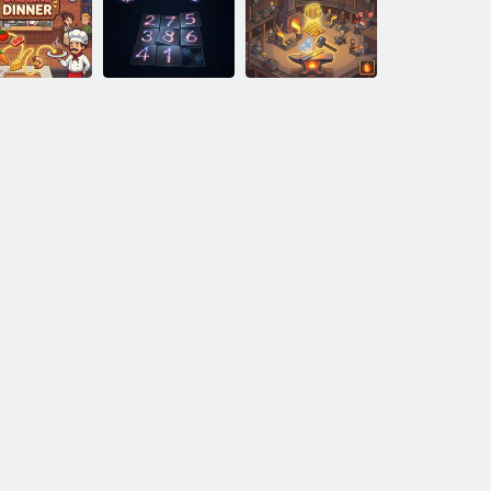
לובסייב רבייס
טרופס תחיר
חול
שיבכע ןייל
הינאמ
תחא הרושב ב
'גרופ לדיא
רודיב
תחורא