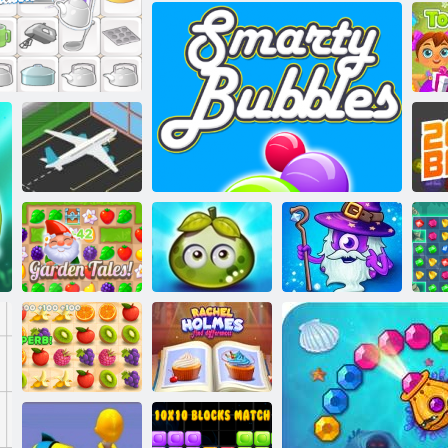
רכוס ירוביג
גנו'גאמ סאמ-סירק
יסאלק ונימוד
מ
Rush הפועתה
גנו'חמ חב
פירות יער
עסיסיים
3 קחשמה ירוביג
סלבאב ילטראמס
הרפתקאות
ןג ירופיס