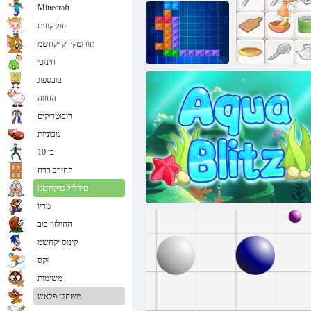
Minecraft
זול קונית
Onet יסאלק
תורוטקירק יקחשמ
העוב חור
רוביח
חינוכי
בובספוג
החווה
סקירטנט
רובוטריקים
מכוניות
בן 10
החירב רדח
טמ
םידליל םיקחשמ
מריו
החילזון בוב
קינוס יקחשמ
יִקס
משימות
משחקי פלאש