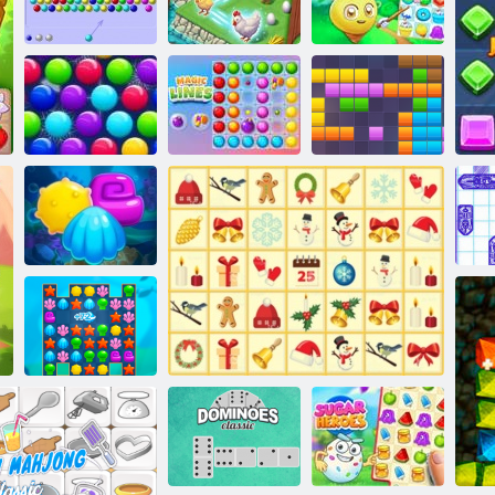
3 ישפוח קחשמ
Html5 הרויה
:תוירכוס תודיח
יפורט גוזימ
העוב
Smarty תועוב
11x11 םיקולב
םסק יווק
Xmas תרודהמ
2 ץילב הווקא
2 ץילב הווקא