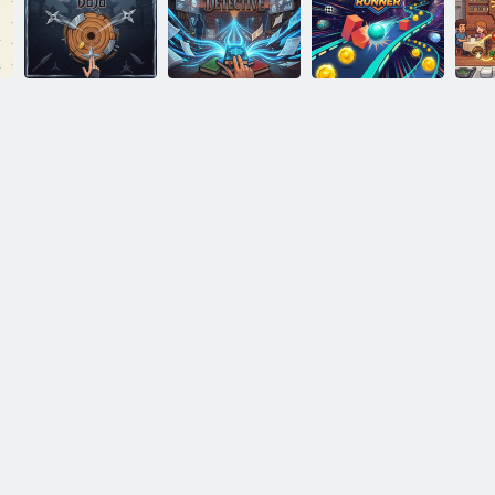
ב
Charade דמימ
לגנו'ג תורוניצ ןוימ
CodeQuest
תלת קחשמ
רע
דמימ תלת רודכ
רנאר
םירפס שלב
ו'גוד ןקירוש