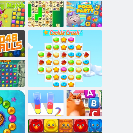
םודיקס
הכירב תביסמ
קריס ונג
בהזל הלהבה תורצוא דיצ
!םיעוצעצ קחש
םירודכ 2048
3 ץילב טישכת