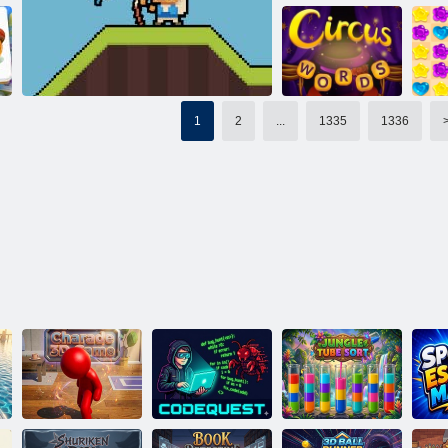
ש
קראש Fruita
העוב יקחשמ
1
2
...
1335
1336
סקרק תולימ
ירסינ'ג תוברק