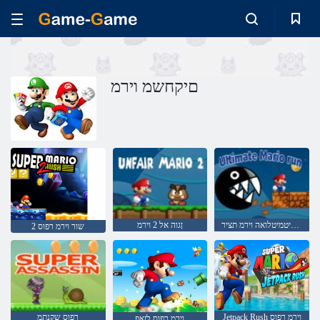
םיקחשמ וירמ
תיביטמיטלואה וירמ תציר
ןגוה אל 2 וירמ
2 שור וירמ רפוס
Jetpack Rush וירמ רפוס
רפוס שקנתמ
וירמ רפוס לזאפ