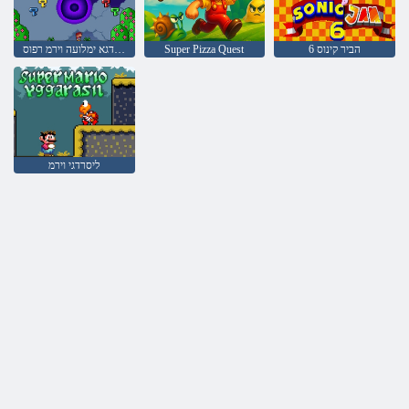
6 הביר קינוס
Super Pizza Quest
תוחתפמה תעברא לש הדגא ימלועה וירמ רפוס
ליסרדגי וירמ