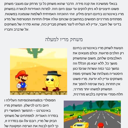
בנאלי ממשיכה את קנה מידה. הדבר שהוא משחק כל כך מרתק עם מעצבי משחק
פשוט חיצוניים לא ניתן להקים עד עצם היום הזה. למרות האחידות לכאורה במשחק
מריו באינטרנט בחינם רוצים מיליון. זוהי ההוכחה האמיתית לשלמות שטמונה בפשטות.
מפתחים מודרניים חמושים במחשבים שכוחם עולה אפילו תחזיות המטורפות של מדע
בדיוני של העבר, עדיין לא הצליחו ליצור משחק מבריק כזה, שהוא סדרה של משחקים
על שרברב וחבריו.
משחק מריו למעלה
הצעות לשחק מריו באינטרנט בחינם
רק הולכים פרועות. וכולם מוצאים את
האלבומים שלהם, משום שהמשחק
מושך כל, ללא יוצא מן הכלל! וזה
נמשך כבר כמה עשרות שנים! כגון
היסטוריה מוצלחת של משחקי מופת
משחקים עדיין לא יודעת. מריו פשוט
אין תחרות. בעת שניסה להפוך את
המשחק למשהו יותר מודרני,
תלת-ממדי וגרפיקה בלבוש מודרנית,
פיתוח העלילה וcinematics הפופולרי
היום נדונו לכישלון. המשחק מריו
באינטרנט – ההמשך האפשרי רק
בסדרה האגדית. למפתחים של משחקי
הבזק של מריו, רובם עלו גם בסדרה זו,
כך להם לבנות את הגרסה המקוונת של