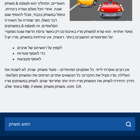
משחק & ndash האגדיים; התהליך הוא
שונה. אחרי הכל מגלם אגדה ביצירתו,
טיפול במשחק בכבוד, מבלי להוסיף שום
דבר משלו, תוך שמירה על האווירה
במשחקים & ndash הקלאסיים; זה
מאוד אחראי. הוא קורא למשחק מריו באינטרנט רק כאשר גרסת הרשת שונה ממקורי
על הפרמטרים החשובים ביותר. ראשית, אין יצירתיות במשחק, מריו יש ל:
לקפוץ על ראשיהם של אויבים
כדי לאסוף פטריות
לאסוף מטבעות
אין רובים ואקדחי לייזר. כל אפקטים המיוחדים – מעוד משחק. שנית, לא לשכוח את
העלילה. מריו מציל את החברים. כל הנושאים אחרים הורסים את המשחק הקלאסי.
הדרך היחידה לשחק את המשחק מריו יהיה יותר מתריסר שנים. לשחק במשחקים מריו
באתר שלנו http: // www. משחק-משחק. com. UA