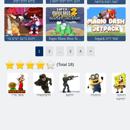
2 הנוע :וירמ רפוס לזאפ
.םיחא הקיפ רפוס
י'גאה רפוס םיחאה
Jetpack שאד וירמ
Super Mario Bros Star Scramble 2 םיאפר יא
וירמ הטסגנג דגנ ןיקנופ ברעב ישיש םוי
1
2
...
3
4
>
(Total 18)
םינווקמ
מיומנות
הלועפ
הרפתקאות
סופר מריו
םיקחשמ