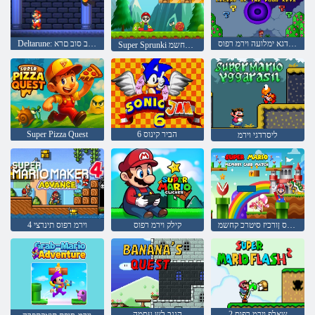
תוחתפמה תעברא לש הדגא ימלועה וירמ רפוס
Deltarune: וירמב סוב םרא
Super Sprunki תואקתפרה קחשמ
6 הביר קינוס
Super Pizza Quest
ליסרדגי וירמ
וירמ רפוס ןורכיז סיטרכ קחשמ
קילק וירמ רפוס
4 וירמ רפוס תינרצי
2 שאלפ וירמ רפוס
הננב לש עסמה