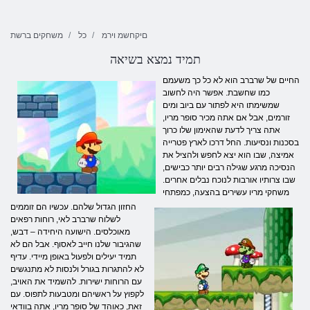
םיקחשמ וירמ
כל
משחקים ברשת
תמיד נמצא בשיאה
החיים של שרברב הוא לא כל כך משעמם
כמו שחשבת. אפשר היה לחשוב
שמשימתו היא לפתור עם ביוב ומים
זורמים, אבל אם אתה מכיר סופר מריו,
אתה צריך לדעת שהאימון שלו כרוך
בסכנות ונסיעות. החל דרכו לארץ פטרייה
אמיצה, שבו הוא יצא לחפש ולהציל את
הנסיכה מרגע שגילה רבים יותר כבישים,
שבו צרותיו אורבות לנוכח נבלים אחרים.
משחקי מריו עשירים בהצעה, כמפתחי
החזון הגדול שלהם. עכשיו הם זוממים
לשלוח שרברב לאי, רוחות רפאים
מאוכלסים. הישועה היחידה – דבש,
שהגיבור שלנו חייב לאסוף. אבל הם לא
תמיד יעילים ולפעול באופן מיידי. עדיף
לא להתגרות בגורל ולנסות לא מתנגשים
עם הרוחות ישירות. להשמיד את האויב,
לקפוץ על ראשיהם ומטבעות לתפוס. עם
זאת, כאוהד של סופר מריו, אתה בוודאי