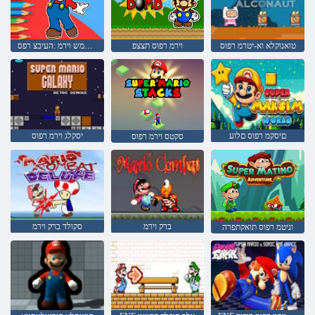
טואנוקלא וא-יטרמ רפוס
וירמ רפוס תצצפ
הקלחה חמש וירמ :העיבצ רפס
םיסקמ רפוס םלוע
יסקלג וירמ רפוס
סקטס וירמ רפוס
ברק וירמ
סקולד ברק וירמ
וניטמ רפוס תואקתפרה