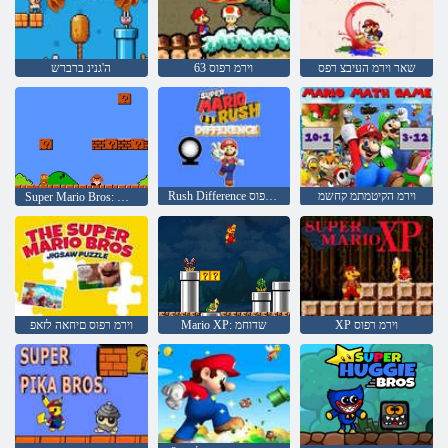
שאר וירמ העיבצ רפס
63 וירמ רפוס
ה'גנינ ברברש
וירמ הקיטמתמ קחשמ
Rush Difference וירמ רפוס
Super Mario Bros: הצירפ םינקחש ינש
XP וירמ רפוס
וירמ רפוס םיחאה לזאפ
Mario XP: שדוחמ