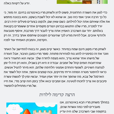
יודע על דקויות כאלה.
כדי לגוון את השגרה החדגונית, פשוט לרוץ ולשחק מריו באינטרנט בחינם. זה מוזר, כי
כל כך הרבה אויבי אופי כזה טוב. או שהוא לא יכול לשבת בשקט, והוא בכוונה מחפש
את אלה שאיתם אתה יכול להילחם. כשם שאין שם, ולנקוט בצעדים פעילים יהיה רבים.
יורד למכרה, מריו שלנו התנגש בברווזן ויצורים מקומיים אחרים ששומרים בקנאות
בעלותם. יחד עם השרברב האמיץ אתה צריך לעבור דרך מורכבת, איסוף מטבעות
ולהדוף אויבים. אבל להיות מודע לכך שהיצורים הקטנים שיתפסו אותך בדרך, זה רק
הקדמה, והמבחן האמיתי עוד לפניו.
לשחק מריו מקוון חינם שמח במיוחד. כאשר קיים מגוון, זה בטוח להתיישב על האתר
וזוכר את זה כסימנייה לרגע נוח למהירות פתוחה. סופר מריו כמובן הגיבור, אבל העזרה
של מישהו אחר שהוא צריך, והוא מצפה לחזרה שלך. עכשיו הוא התעורר וראה
שהרחובות הומים קהל של זומבים. עבודה זו היא רק בשבילו, והוא רק היה לי זמן
לצחצח השיניים, לשטוף והוחרם אמצעי הלחימה שלהם, הוא מיהר להציל אנשים.
כראוי להיפטר מטרה המתה ויריתי מדויקים, וכוח קופצים איסוף, אתה יכול לשפר את
הארסנל של צבא, מה שהופך את זה יותר אמין ועמיד. עכשיו זמין לך לעשות עשרה
סיבובים ואז צריך לחכות לטעינה. אם זומבים יבואו אליך בזמן הזה קרוב מדי, את חייו
של מריו מתחילים להפשיר.
הרצה קדימה לילדות
במהלך משחק מריו הבא באינטרנט, אנו
מעבירים לפני כמה עשרות שנים,
בתקופה שבי השרברב שלנו היה עדיין