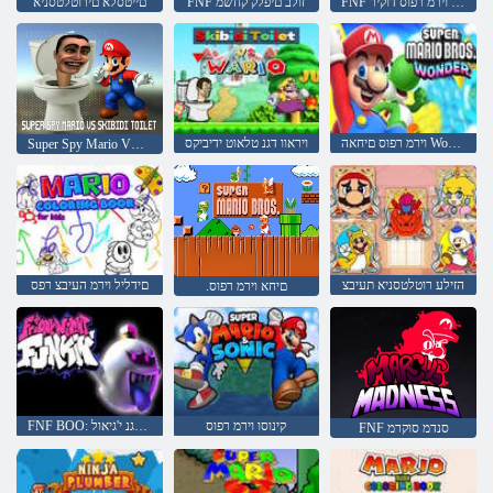
FNF קינוסו וירמ רפוס דוקיר
FNF זולב םיפלק קחשמ
םייטסלא םירוטלטסניא
וירמ רפוס םיחאה Wonder v. 2
ויראוו דגנ טלאוט ידיביקס
Super Spy Mario VS Skibidi תלסא
הזילע רוטלטסניא תעיבצ
םידליל וירמ העיבצ רפס
.םיחא וירמ רפוס
קינוסו וירמ רפוס
FNF BOO: ובגניק דגנ י'גיאול
FNF סנדמ סוקרמ