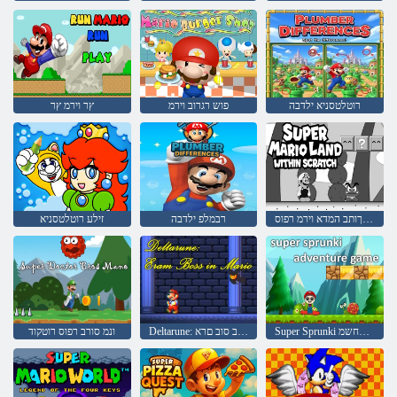
רוטלטסניא ילדבה
פוש רגרוב וירמ
ץר וירמ ץר
הטירש ךותב המדא וירמ רפוס
רבמלפ ילדבה
זילע רוטלטסניא
Super Sprunki תואקתפרה קחשמ
Deltarune: וירמב סוב םרא
ונמ סורב רפוס רוטקוד