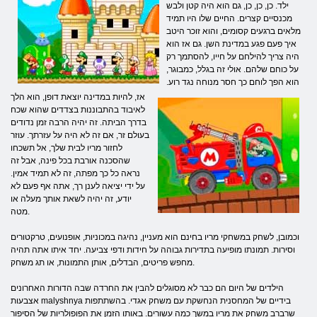
ילד. כן, כן, כן, גם הוא היה קטן ולבש
מכנסיים קצרים. החיים שלו היו תמיד
מלאים ברגעים קסומים, והוא זוכר היטב
איך פעם פגע במדינת השן. גם אז הוא
היה צריך להילחם על חייו, להסתמך רק
על כוחם שלהם. אולי זה בגלל, כמבוגר,
הוא הפך לוחם כך חסר מנוחה נגד רוע.
אז, להיות במדינה יוצאת דופן, הוא הלך
לאיבוד בהתבוננות בצדדים שהוא שכח
בדרך הביתה. זה יהיה הרבה זמן נדודים
בעולם זר, אם זה לא היה על עזרתך. עוזר
לחזור מריו לבית שלך, אל תשכחו
שהסכנה אורבת בכל פינה, אבל זה
נראה כל כך מפתה, זה לא תמיד אמין.
על ידי יציאה לענן רך, אתה אף פעם לא
יודע, זה יהיה לשאת אותך מעלה או
מטה.
וכמובן, לשחק במשחקי מריו בחינם הוא מעניין, נהיגה במכוניות, אופנועים, טרקטורים
וסירות. תמונתו מופיעה בתדירות גבוהה על חידות ודפי צביעה. יחד איתו אתה תהיה
מחפש פריטים, הבדלים, אותן התמונות, או תג משחק.
הילדים של היום הם כבר לא מסוגלים להבין את החרדה שבה הדורות האחרונים
אצבעות malyshnya בידיים של המחסנית הנחשקת עם משחק אגדי. בהשתתפות
שרברב משחק את מריו במשך כמה עשורים. באותו הזמן את הפופולריות של הסיפור