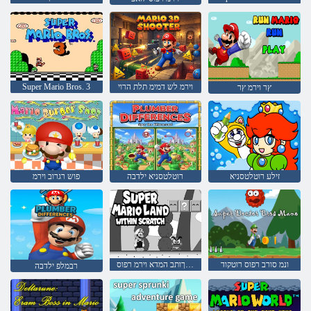
וירמ לש דמימ תלת הרוי
Super Mario Bros. 3
ץר וירמ ץר
זילע רוטלטסניא
רוטלטסניא ילדבה
פוש רגרוב וירמ
ונמ סורב רפוס רוטקוד
הטירש ךותב המדא וירמ רפוס
רבמלפ ילדבה