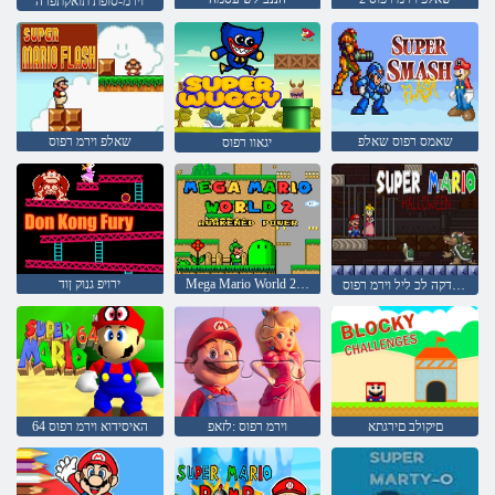
וירמ-סופת תואקתפרה
שאמס רפוס שאלפ
שאלפ וירמ רפוס
יגאוו רפוס
Mega Mario World 2 חוכ ררועמ
ירויפ גנוק ןוד
םישודקה לכ ליל וירמ רפוס
םיקולב םירגתא
וירמ רפוס :לזאפ
64 האיסידוא וירמ רפוס