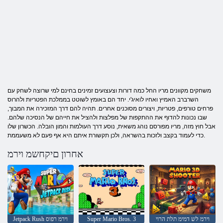
משחקים מקוונים מריו החל כמה דורות וצעצועים זמינים בחינם למי שרוצה לשחק עם
השרברב האמיץ ואחיו לואיג'י. יחד הם באומץ לשוטט בממלכת הפטריות ולהרוס
פרחים טורפים, פטריות, ויצורים מסוכנים אחרים. תהיה להם דרך המזכירה את המבוך,
שבו נכונות להדוף את ההתקפות של מפלצות ולהציל את חייהם של הנסיכה שלהם.
אבל חוץ מזה, מריו מפורסם נוהג משאית, נוסע דרך העולמות והמון הובלה. הכשרון שלו
כדי לעמוד בקצב ולזכות בהשראה, ולכן תקשורת איתם היא אף פעם לא משעממת.
אחרון םיקחשמ וירמ
וירמ לש דמימ תלת הרוי
Super Mario Bros. 3
Jetpack Rush וירמ רפוס