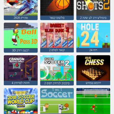
2 םימוליצ זרב לע שקה
םלשומ קנאד
2020 טקירק
24 רוח
2 קנאד לסלס
3D רבעמ רודכ
יתימא טמחש
4 חתות לסרודכ
2 םיבכוכ לגרודכ רפוס