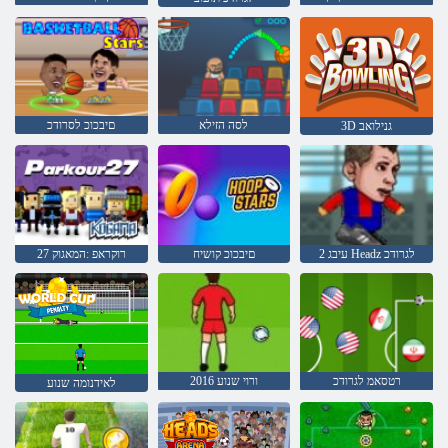
לסה הזילא
םיבכוכ לסרודכ
3D גנילואב
2 עיבג Headz לגרודכ
םיבכוכ קושיח
27 רוקראפ :המאגוק
רטסאמ לגרודכ
2016 ורוי שנוע
לאידנומה שנוע