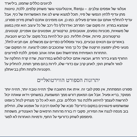
לכיוונים כוללים שחמט, ביליארד
אינטליגנטי וגשר משחק קלפים, ללכת, טיוטות, Renju – אנלוגי של אפסים וצלבים.
מתן עדיף ללחץ הנפשי של פיזי, תוכל למצוא שיש לנו את האפשרויות של כיף, אבל
עדיף להחליף אותם עם אזורים פעילים. כמו כן, אנו מזמינים אתכם לשחק מירוץ ספורט,
שנמצא במרוץ. זה מקום שבי המרחב ואדרנלין! כלי רכב של כל עיצוב הוא זמין במגוון
של משאיות, מכוניות נוסעים, אוטובוסים, טרקטורים, אופנועים עם אופניים, קטנועים,
טרקטורונים, סירות, אפילו חלליות. כונן יכול להיות בכל מקום: על כביש הטבעת,
באזורים עם תנאים טבעיים, בעיר ומסלולים כפריים עם מכשולים. אם תביא לחלל,
מנועי סילון יתפוצץ הרקטה שלך כל כך מהר שהכוכבים הפכו לרצועה. זה המקום שבי
התחרות האמיתית מתרחשת! ואם אתה אוהב סוסים, ללכת למירוצים.
החורף מציג בידור חדש, ועכשיו אתם יכולים לגלוש במדרונות, שדה קרח החלקה על
לגזור ולשחק הוקי, לארגן קרב עם כדורי שלג, לירות בהם מתוך תותח, להחליק על
הקטניות ולקחת חלק בביאתלון.
יתרונות הספורט הווירטואליים
ספורט המפתחת, אין ספק לגבי זה. איתו את התגובה שלך תהיה טובה יותר, תהיה יותר
ממוקד, בריא ופעיל. אבל אם המאמן דורש ממך המשמעת, במשחקי וידאו שאתה יכול
להרשות לעצמך להירגע וללכת נגד הכללים. ובכן, הוא לא כל כך מצחיק לנהל ביגפוט
שמשתמש פינגווינים במקום כדורים? סבא של קלאוס רכיבה על אופנוע שלג, החילזון
בוב מנסה לנצח את המירוץ, סקובי דו בורח מרוחות הרפאים של האצטדיון, משפחת
סימפסון לשחק כדורעף על החוף, ודמויות האחרות לא לפגר.