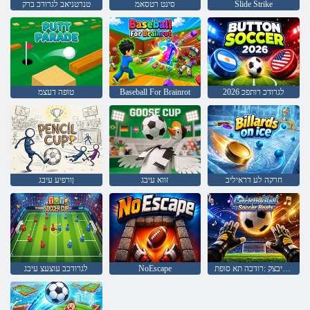
Slide Strike
סינט רטסאמ
טנרטניאב לגרודכ ברק
2026 לגרודכ רותפכ
Baseball For Brainrot
טופה דעצמ
חרקה לע דראיליב
זווא עיבג
ןורפיע עיבג
לגרודכ יבצק :רודכה תא סופת
NoEscape
לגרודכב עוצעצ עיבג