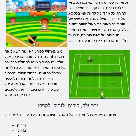
עכשיו, כל ספורט העוסק באינטרנט. בקיץ
ללכת בקלות כדורעף חופי משחק סקי
והחורף. כל אחד יכול להיות אמן בכל סוג
של תחרות, ואפילו לשבור את השיא של
היריב. כל האירועים האולימפיים זמינים
בכל עת, וספורטאים ידועים דמויות מחשב,
הגיבורים של ספרי קומיקס, תוכניות
טלוויזיה, סרטים מצוירים, וסלבריטי. בואו
מיני משחקי ספורט לא יעזרו לשאוב את
העיתונות ושרירים, אבל ottochat התגובה
שלך, וזה הכנה מצוינת לתחילת הקריירה
של ספורט אמיתי. כאן אתה יכול גם לחוות
את כל הכיוונים, ולבחור ספורט שיעסוק
ברצינות. סימולטורים זהים לכללים
הנוכחיים, וזה גם יתרון. אבל אתה יכול
פשוט להתרכז בעבודה את אלמנטים
בודדים, כגון עונש.
הפעלה, לירות, לזרוק, לקפוץ!
אנחנו מיפינו את כל האזורים של משחקי ספורט, והם יכולים להיות מיועדים כ:
חורף וקיץ
ב[ 14]