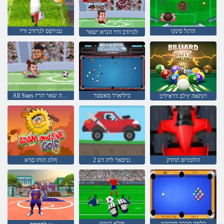
הרגל סינקו
טנירפס לגרודכ ורוי
לגרודכ ורוי הנרא ישאר
ביליארד מאסטר
All Stars לגרודכה שאר הריז
רגתאה ץילב דראיליב
הלומרופ תחדק
2 גניסאר ליה דע
ףלוג הוחו םדא
ךלמה תכרב תוריהמ
ףולא רעוש