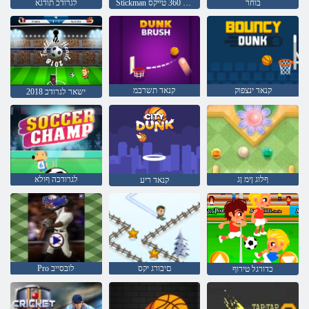
בוחר
Stickman יטיס יפא 360 טייקס
לגרודכ תודגא
קנאד ינצפוק
קנאד תשרבמ
2018 ישאר לגרודכ
ףלוג ןימ ןג
לגרודכה ףולא
קנאד ריע
םיבורג יקס
Pro לובסייב
כדורגל טירוף