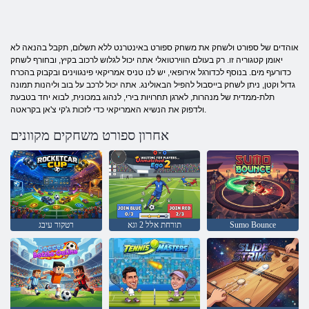
אוהדים של ספורט ולשחק את משחק ספורט באינטרנט ללא תשלום, תקבל בהנאה לא
יאומן קטגוריה זו. רק בעולם הווירטואלי אתה יכול לגלוש לרכוב בקיץ, ובחורף לשחק
כדורעף מים. בנוסף לכדורגל אירופאי, יש לנו טניס אמריקאי פינגווינים ובקבוק בהכרח
גדול וקטן, ניתן לשחק בייסבול להפיל הבאולינג. אתה יכול לרכב על בוב וליהנות תמונה
תלת-ממדית של מנהרות, לארגן תחרויות בירי, לנהוג במכונית, לבוא יחד בטבעת
ולדפוק את הנשיא האמריקאי כדי לזכות ג'קי צ'אן בקראטה.
אחרון ספורט משחקים מקוונים
Sumo Bounce
תורחת אלל 2 וגא
רטקור עיבג