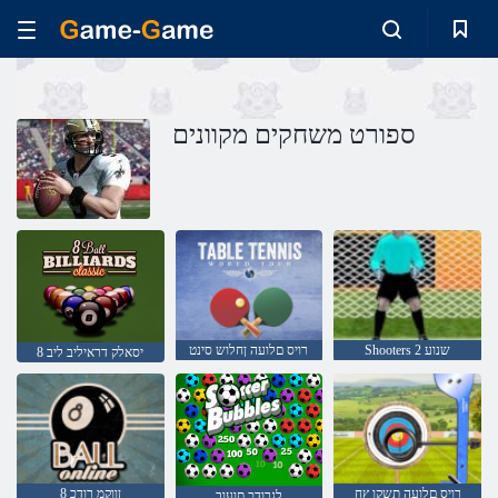
ספורט משחקים מקוונים
Shooters 2 שנוע
רויס םלועה ןחלוש סינט
יסאלק דראיליב ליב 8
רויס םלועה תשקו ץח
ןווקמ רודכ 8
לגרודכ תועוב