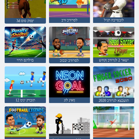
לובסייבה תגיל
לסרודכ זרב
3d ץפוק סוס
ישאר 2 לגרודכ ןקחש
םילדנפ הרוי
לסרודכ יבכוכ
ןואינ לוג
תוברק ינימ 12
2020 תועבצא לגרודכ