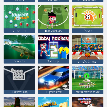
.לסרודכ io
!תֹוּכַהְל
ףרוח לגרודכ
Toon 2016 עיבג
2 יקוה יבוא
הכירב הברע
דמימ תלת לסרודכ
יסאלק תישפוח הטיעב
3D מנהיג מירוץ
ףלוג ירודכ 100