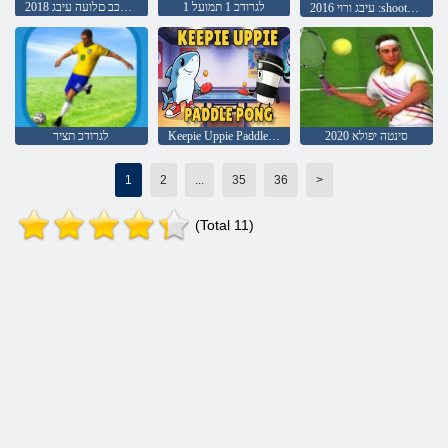
לגרודכ 1 תמועל 1
עגמ לגרודכב םלועה עיבג 2018
2016 עיבג ורוי :shootout שנוע
2020 סינטה יפולא
Keepie Uppie Paddle Pong
לגרודכ תציר
1
2
...
35
36
>
(Total 11)