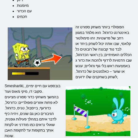
דיוק
מיומנות
עם הכדור
חכמים
הפופולרי ביותר משחק ספורט זה
באינטרנט כדורגל. הוא מלמד במגוון
רחב של פרשנויות. זהו סימולטור
קלאסי, שבו אתה יכול לשחק ביחד או
לבד נגד קבוצה של רובוטים כל
הכללים האמיתיים; בין ראשי הכדורגל,
שבו הדמויות לרדוף ולהכות את כדור ג
באמצעות ראש בלי גוף ורגליים; עונש
או שוער – כאלמנטים של כדורגל.
לשחק בשחקנים שלו ידועים,
Smeshariki, בובספוג עם חיים ימיים,
סקובי דו, מיקי מאוס ועוד.
בהמשך משחקי כדור ספורט מציעים
לא פחות אזורים פופולריים: כדורסל,
כדורעף, בייסבול, טניס, כדורגל.
הגיבורים כאן גם שונים, ויהיה כיף
לדבר איתם במהלך פעילות גופנית,
שאולי נראים כמו מודרני או לקחת
אותך בתקופות עד לתקופת האבן
שונות.