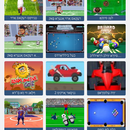
לעג סינקאָ
טנירּפס רעקַאס ַארוי
רעקַאס ַארוי ַאנערַא ּפָאק
בעל בילליאַרדס
ןרעטש עלַא רעקַאס ַאנערַא ּפָאק
ןפורסיורַא ץילב דרַאילליב
ץיה עלומרָאפ
2 גניסַאר ָארקימ
ףלָאג ווי ןוא ם"דא
ךלמ לוּפ דיּפס
ּפמַאשט רעּפיקלוָאג