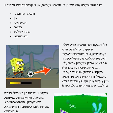
מיר האָבן מאַפּט אַלע געביטן פון ספּאָרט גאַמעס, און זיי קענען זיין דעזיגנייטיד ווי:
ווינטער און זומער
אין
אַקיעראַסי
בקיעס
מיט די פּילקע
ינטעליגענט
רובֿ פאָלקס דעם ספּאָרט שפּיל אָנליין
שיינקייט. ער לערנט אין אַ
פאַרשיידנקייַט פון ינטערפּריטיישאַנז.
דאס איז אַ קלאַסיש סימיאַלייטער, ווו
איר קענען שפּילן צוזאַמען אָדער אַליין
קעגן אַ קאָלעקטיוו פון באָץ אַלע
פאַקטיש כּללים; צווישן די קאָפּ פון
פוטבאָל, ווו די אותיות יאָגן און שלאָגן
אַוועק די פּילקע C ניצן אַ קאָפּ אָן אַ גוף
און לעגס; שטראָף אָדער גאָולקיפּער &
נדאַש; ווי יסודות פון פוטבאָל. פּלייינג
אין זייַן געזונט-באקאנט players,
סמעשאַריקי, ספּאָנגעבאָב מיט
מאַרינע לעבן, סקאָאָבי דו, מיקי מאַוס
און אנדערע.