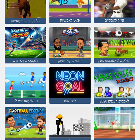
עגיל לָאבסייב
ּפַאט לָאבשיוק
ד 3 סרָאכ גניּפמַאשזד
רעליּפש 2 לָאבסופ ּפָאק
רעטָאָאש ףָארטש
ןרעטש לָאבשיוק
ליצ ןָאענ
סעלטטַאבינימ 12
2020 לָאבסופ רעגניפ