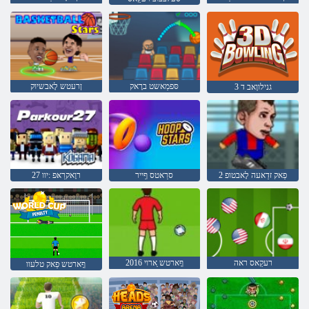
סּפמַאשט ברָאק
ןרעטש לָאבשיוק
גנילווָאב ד 3
2 ּפַאק זדַאעה לָאבטופ
סרַאטס ףַייר
27 רוָאקרַאּפ :יוו
רעקַאס ראה
2016 ףָארטש ַארוי
ףָארטש ּפַאק טלעוו