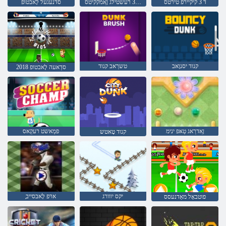
ד 3 קיקיירפ טירטס
טָאטש סָאּפע 360 רעשטילג ןַאמקקיטס
סדנעגעל לָאבטופ
קנוד יסנוָאב
טשרַאב קנוד
2018 סדַאעה לָאבטופ
ןַאדרַאג טַאּפ ינימ
ּפמַאשט רעקַאס
קנוד טָאטש
יקס יווורג
ָארּפ לָאבסייב
פוטבאָל מאַדנעסס