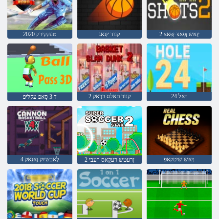
2 ץַאש ןּפַאצ-ןּפַאצ
קנוד ץנאג
2020 טעקקירק
24 ךָאל
2 קנוד םַאלס ברָאק
ד 3 סַאּפ עקליּפ
ךָאש שיטקַאפ
4 לָאבשיוק ןַאנַאק
2 ןרעטש רעקַאס רעבי