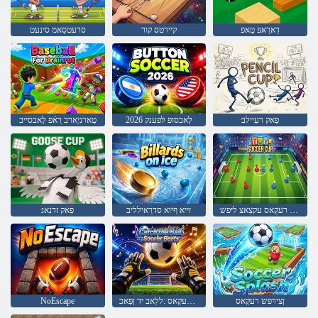
דַארַאּפ טַאּפ
קיירטס קור
סרעטסַאמ סינעט
ּפַאק רעַיילב
2026 לָאבסופ לּפענק
טָארניַארב רַאֿפ לָאבסייב
ּפַאק רעקַאס עקצַאצ ליּפש
זייא ףיוא סדרַאילליב
ּפַאק זדנַאג
ןצירּפש רעקַאס
ץיב רעקַאס :ללַאב יד ןּפַאכ
NoEscape