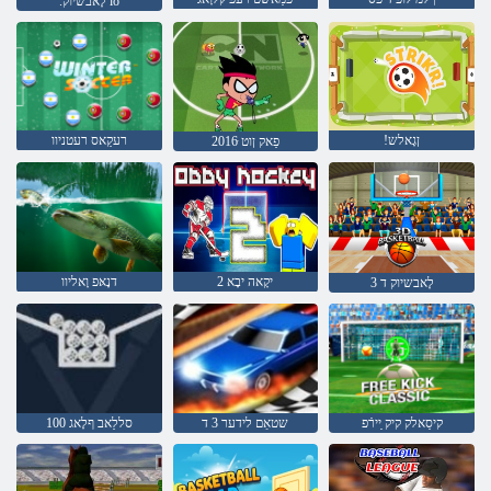
.לָאבשיוק io
!ןגָאלש
רעקַאס רעטניוו
2016 ּפַאק ןוט
2 יקָאה יבָא
דנָאּפ וָאליוו
לָאבשיוק ד 3
קיסַאלק קיק ַיירֿפ
שטאַם לידער 3 ד
סללַאב ףלָאג 100