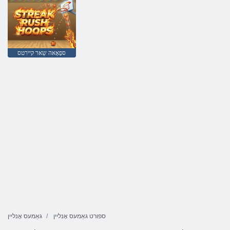
סּפָאָאה שַאר קיירטס
ספורט גאַמעס אָנליין
גאַמעס אָנליין