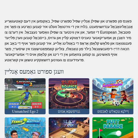
פאַנס פון ספּאָרט און שפּילן אָנליין שפּיל ספּאָרט שפּיל, באַקומען אין דעם קאַטעגאָריע
אַנבאַליוואַבאַל ענדזשוימענט. בלויז אין די ווירטואַל וועלט איר קענען נאַרטע צו פאָר אין
די זומער, און אין ווינטער צו שפּילן וואַסער נעצבאָל. אין דערצו צו European פוטבאָל,
מיר האָבן אַן אמעריקאנער טעניס דאַווקע קליין און גרויס, בייסבאָל קענען ווערן פּלייַעד
פּענגגוואַנז און פלאַש קלאַפּן אַראָפּ די באָוולינג אַלייע. איר קענען פאָר אויף די באַב און
הנאה דרייַ-דימענשאַנאַל בילד פון טאַנאַלז, צולייגן קאַמפּאַטישאַנז אין שיסערייַ, פאָר
אויף מאשינען, צו קומען צוזאַמען אין די רינג און קלאַפּן אויס די אמעריקאנער
פּרעזידענט צו געווינען דזשאַקקיע טשאַן אין קאַראַטע.
וועגן ספורט גאַמעס אָנליין
ןיילנָא טכַאלש לָאבסופ
גנורּפשּפָא ָאמוס
Unmatched Ego 2