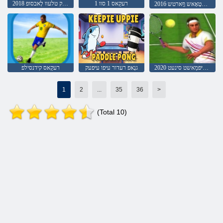
רעקַאס 1 סוו 1
שטַאט ּפַאק טלעוו לָאבסופ 2018
2016 ּפַאק ַארוי :טוָאטָאָאש ףָארטש
2020 סנָאיּפמַאשט סינעט
גנָאּפ רעדור עיּפו עיּפעק
רעקַאס קידנסילפ
1
2
...
35
36
>
(Total 10)