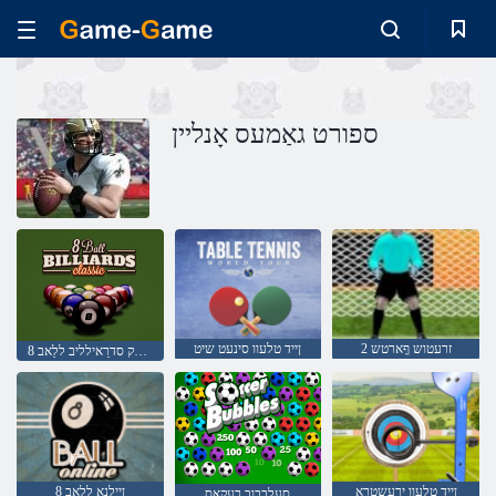
ספורט גאַמעס אָנליין
2 זרעטוש ףָארטש
ןייד טלעוו סינעט שיט
קיסַאלק סדרַאילליב ללַאב 8
ןייד טלעוו ירעשטרַא
ןיילנָא ללַאב 8
סעלבבוב רעקַאס