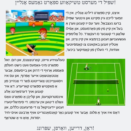
שפּיל די מערסט טשיקאַווע ספּאָרט גאַמעס אָנליין!
איצט, קיין ספּאָרט דילינג אָנליין. אין די
זומער לייכט גיין סקיינג און ווינטער שפּילן
ברעג נעצבאָל. ווער עס יז קענען ווערן אַ
בעל אין קיין מין פון פאַרמעסט, און אַפֿילו
שלאָגן די קעגנער ס רעקאָרד. כל אָלימפּיק
געשעענישן זענען בנימצא אין קיין צייַט, און
אַטליץ זענען באקאנט צו קאָמפּיוטער
אותיות, די העלדן פון קאָמיקער ביכער,
טעלעוויזיע ווייזט, קאַרטאָאָנס, און רום. זאל
ספּאָרט מיני-גאַמעס וועט נישט העלפן
פּאָמפּע אַרויף די דרוק און בייסעפּס, אָבער
אָטטאָטשאַט אייער אָפּרוף, און עס איז
ויסגעצייכנט צוגרייטונג פֿאַר די אָנהייב פון
אַ פאַקטיש ספּאָרט קאַריערע. דאָ איר
קענען אויך דערפאַרונג אַלע
אינסטרוקציעס, און קלייַבן אַ ספּאָרט וואָס
וואָלט דינגען אין ערנסט. די סימיאַלייטערז
זענען יידעניקאַל צו די פּרעזענט כּללים, און
דאָס איז אויך אַ פּלוס. אָבער איר קענען נאָר קאַנסאַנטרייט אויף אַרבעט אויס יחיד
יסודות, אַזאַ ווי אַ שטראָף.
ראַן, דרייען, וואַרפן, שפּרונג!