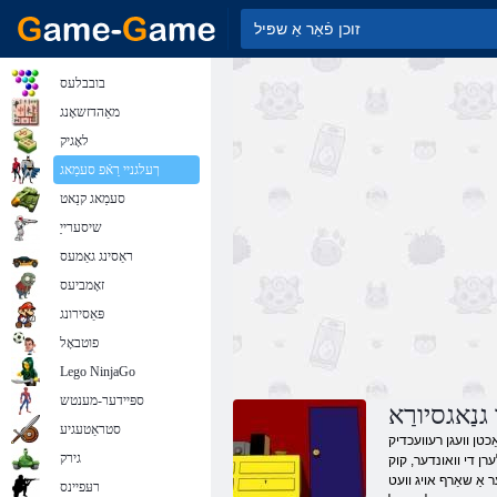
בובבלעס
מאַהדזשאָנג
לאָגיק
ךעלגניי רַאֿפ סעמַאג
סעמַאג קנַאט
שיסערייַ
ראַסינג גאַמעס
זאָמביעס
פּאַסירונג
פוטבאָל
Lego NinjaGo
ספּיידער-מענטש
נַאגסיורַא
סטראַטעגיע
ַכטן וועגן רעוועכדיק
גירק
לערן די וואונדער, קוק
ר אַ שאַרף אויג וועט
רעּפיינס