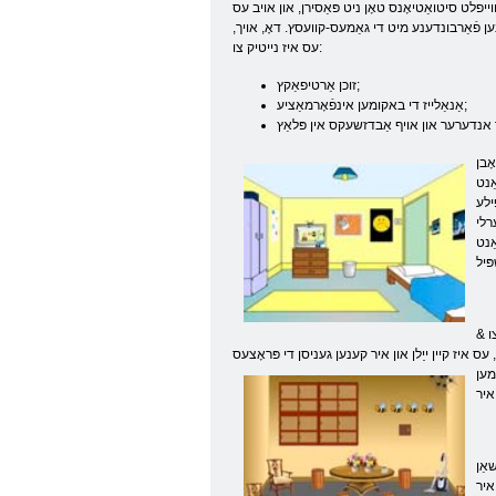
ייפלט סיטואַטיאָנס טאָן ניט פּאַסירן, און אויב עס
ען פֿאַרבונדענע מיט די גאַמעס-קוועסץ. דאָ, אויך,
עס איז נייטיק צו:
זוכן אַרטיפאַקץ;
אַנאַלייז די באקומען אינפֿאָרמאַציע;
ָבן
ַנט
ילע
רלי
ַנט
& נבספּ; עטלעכע טויז איר שפּילן צו אַנטלויפן אַ לימיטעד צייַט, וואָס איר מוזן האָבן צייַט צו נאַוויגירן אין פּלאַץ, צו געפֿינען אַלץ איר דאַרפֿן צו
 איז קיין ייַלן און איר קענען
געניסן די פּראָצעס
מען
אַן
איר