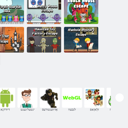
ןפיולטנַא טשרַאב
ןפיולטנַא ָאידוטס
ןגרָאמ
שילַאקיזומ
ןפיולטנַא זיוה
עּפַאקסע םור
ַאלַאָאק
עדגַאי
דלַאוו ןעניֿפע
דרָאק
ןפיולטנַא
ןפיולטנַא
עירעטסימ
ירָאטקַאפ עקצַאצ
ןפיולטנַא םו
לָאהנַאמ
דעטנוַאה
לכַיימ רעדָא ק
בילדונגקרייז
זלַאזַאּפ
לגבעוו
אַדווענטורעס
ינטעליגענט
דיורדנַא