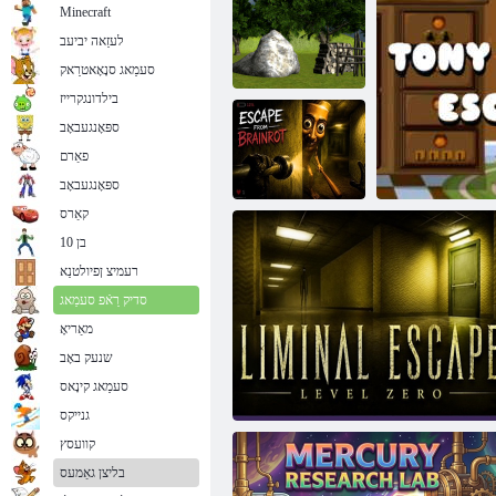
Minecraft
לעזַאה יביעב
סעמַאג סנָאָאטרַאק
בילדונגקרייז
ספּאָנגעבאָב
2 עדָאסיּפע
ייווַאטעג שזדיליוו
פאַרם
גופער םיפשכמ
דלַאוו
ספּאָנגעבאָב
קאַרס
בן 10
טָארניַארב ןופ
רעמיצ ןפיולטנַא
ןפיולטנַא
סדיק רַאֿפ סעמַאג
מאַריאָ
שנעק באָב
סעמַאג קינָאס
 ינאט
גנייקס
קוועסץ
בליצן גאַמעס