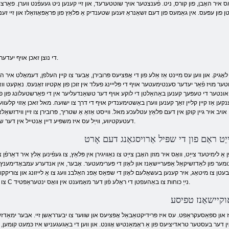
ָס איר האָבן, פון קורס, ניט. פֿענצטער אויך שוטטערעד, און זיי קענען ניט געעפֿנט ווערן. פאַרצוו
ן עפּעס. אין גאַמעס פון דעם זשאַנראַ זענען שטענדיק אַ פּלאַץ פון פּראַפּאָוזאַלז און זיי זענ
די נוצן זאכן אויף יעדער אנדערער און אויף אַבדזשעקס אין פּלאַץ.
ָגיק. און ווען עס מיינט אַז אַלע פון ​​די אָפּציעס פּרובירן, אָבער צו קיין העלפן, דעמאָלט איר הא
וטער מויז פֿאַר יעדער סענטימעטער אויף די פּלייינג פעלד אין זוכן פון אַקטיוו זאָנעס. נאַקעט ווא
 אונטער די טעפּעך קענען באַהאַלטן די לוקע אויף דער טשאַנדעליער אין די פאַרשטעלונג פון פ
ן אַז קיין קליין זאַך קענען ווערן באַשטימענדיק אויף די דרך צו ישועה. מאל זאכן אַזוי קלעווע
ן, אויב איר גיין קוקן אין דעם פּלאַץ עטלעכע מאל. ווייסט אַזאַ אַ שטריך, פּרובירן צו זיין ווידזשאַלא
דעטעקטיווע, ווייַל עס איז משפּיע דיין אָנטייל אין דער שפּיל.
יַט ראַם פון די שפּיל אַרויסגאַנג דעם אָרט
ר פון לאַדזשיקאַל אַפּעריישאַנז און לאָזן די פּערימעטער. אָבער, אין אנדערע עמבאָדימענץ, עס
געבעטן צו מיטאָג, איר קענען בעשאָלעם לאָזן די שפּאַס אַפנ האַלבנ וועג צו אַ לייזונג און צוריקקו
צו איר C נייַ כוחות צו באַהעפטן די ראָלע פֿון דער מאָמענט אין וואָס ינטעראַפּטיד.
אָוקיישאַנז טפיסע
יז און ספּאַסעקראַפט. עס איז פּרידיקטאַבאַל אָפּציעס און שווער צו יבערראַשן זיי. אבער ימאַדזש
ט אין דער בעסטער טראדיציעס פון אַ ראָמאַנטיש אָוונט. און ווען די באַגעגעניש איז כּמעט קומען, 