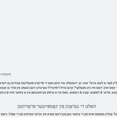
ןזאלראפ
ירוקרעמ
ןעניֿפעג
סעמַאג ר
 פֿאַר אַ לאַנג צייַט? אויב יאָ, דעמאָלט איר וויסן וואָס די פּריקרע פעעלינגס אָנהייבן צו דערשייַ
ער וואָס אויב דאָס איז ניט מעגלעך? קינאָ גרויל ריפּיטידלי גערעדט דעם טעמע אין סדר צו אַנטו
וואָ; אָדער & לאַקוואָ, קובע & ראַקוואָ, וואָס איז אַ גרופּע פון ​​מענטשן אין אַ צימער מיט קיין מאַר
האלט די געדאַנק פון קאָמפּיוטער פּראָדוקטן
יע? אָנליין גאַמעס אויס פון די צימער געבעטן דעם קשיא אין יעדער ווערסיע פון ​​די שפּיל. נישט אַ