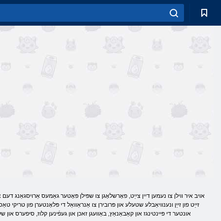
אויב איר ווילן צו נעמען דיין צייַט, פאָרשלאָגן צו שפּילן פּאָטער גאַמעס אַרויסגאַנג דעם צ
זייַט פון זייַן ונענוויאַבלע שטעלע און פּרובירן צו אַנראַוואַל די פּלאָנטערן פון טריקי טא
אונטער די פּיינטינגז און קאַבאַנאַץ, באַוועגן זאכן און געפֿינען קלוז, סיפערס און של