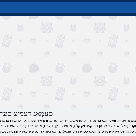
סעמַאג רעמיצ םעד ג
ימער אָנליין, וואָס וועט ברעכן דיין קאָפּ איבער יעדער שריט. ווען איר שפּיל, איר פּרובירן צו טרא
ַסקס. אַפֿילו אויב עס זענען ניט קענטיק קלוז, זיי זענען נאָך דאָרט, אָבער זיי דאַרפֿן צו געפֿינען. 
יסלען. עס איז קיין אָרט פון וואָס עס איז ניט אַנטלויפן, עס נאָר געזונט פאַרבאָרגן פון איר, אָבע