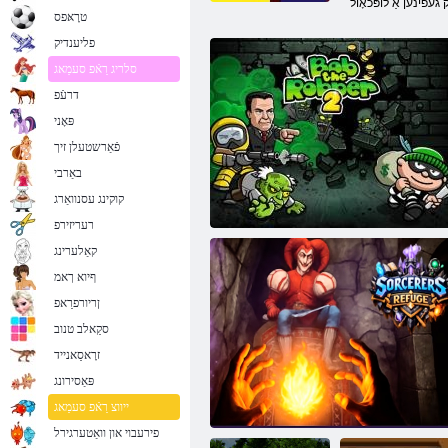
טרָאּפס
פליענדיק
סלריג רַאֿפ סעמַאג
דרעֿפ
פּאָני
פֿאַרשטעלן זיך
באַרבי
קוקינג עסנוואַרג
רעריזירפ
קאַלערינג
ףיוא ךאמ
ןריורפרַאפ
סקַאלב טנוב
זרָאסַאנייד
פּאַסירונג
באָב די ראַבער 2
ייווצ רַאֿפ סעמַאג
פירעבוי און וואַטערגירל