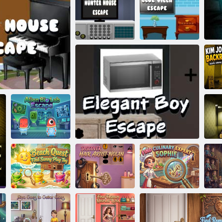
רצוא טַאריּפ
ץקעשזדבָא
ןעדדיה
עּפַאקסע ַאליוו
עּפַאקסע זיוה
יולב ליּפש
זמור יד ןפיולטנַא :יבַאר
רעטנוה
ןפיולטנַא בַאל ָאיב
דמערפ
עּפַאקסע זיוה
עיפָאס טרעּפסקע
עקצַאצ ליּפש
איל
שירַאנילוק
ןַאלָאנ רעלטסניק
קינוז ןעניֿפעג