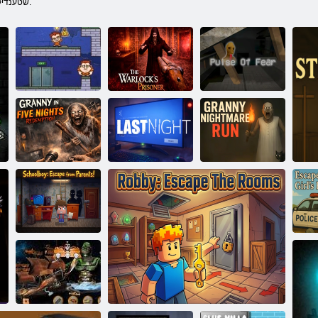
שטענדיק געפינען אַ לופּכאָול.
קקָאלרַאוו יד ןופ
ארומ ןופ קעפיוד
טנַאטסערַא רעד
געלט מאָווערס
ןפיול רעמטיינ
הלואג טכענ ףניפ
עלעבוב
!טכַאנ עטצעל
ןיא עבָאב
יימ
!ןרעטלע ןופ
ַא
ןפיולטנַא :יובלוקס