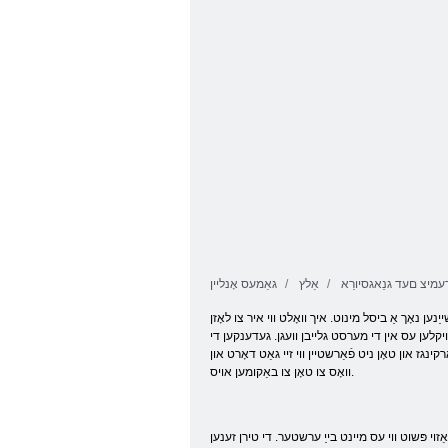
רָאה ןקעדטנַא
טסעווק גערב
עמיצ םעד גנַאגסיורַא
אַלץ
גאַמעס אָנליין
נען נאָך אַ ביסל מינוט. איך וואָלט ווי איר צו לאָזן
ויקלען עס אין די מערסט גלייבן וועגן. געדענקען די
קינגז און טאָן ניט פֿאַרשטיין ווי זיי גאַט דאָרט און
וואָס צו טאָן צו באַקומען אויס.
זוי פּשוט ווי עס מיינט בייַ ערשטער. די טירן זענען