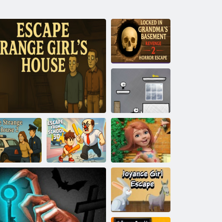
עּפַאקסע ליורג 2
עמָאקענ רעלעק
ןיא טראפשראפ
ןיילנָא-2 רעדיוו
הגרדמ זַא
עלוש ןופ
ןפיולטנַא סעמַאג
ד 3 עלוש ןופ
2 זיוה לד
ןריט 100
ןפיולטנַא
זיוה ס' לדיימ ענדָאמ ןפיולטנַא
ענדָאמ ןפיולטנ