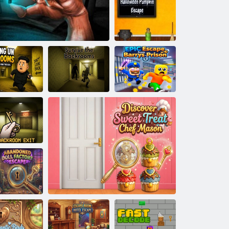
עּפַאקסע לדיימ
עסנַאיושזד
ןפיולטנַא ןיקּפמַאּפ
ןעעווָאללַאה
ליּפש
עמרוט סיררַאב
ןופ ןפיולטנַא
זמורקַאב יד ןבעל
זמורקַאב ןוא
סָאּפע
נבַיילב
םור עירעטסימ ןפיולטנַא ליּפש
גנָאשזד םיק
גנַאגסיורַא
םורקקַאב
ןפיולטנַא
ירָאטקַאפ עקלַ