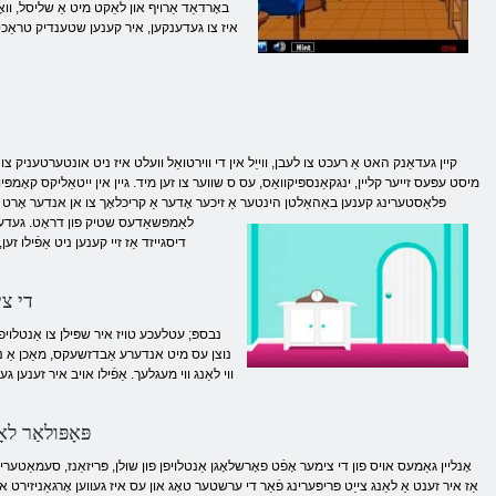
באָרדאַד אַרויף און לאַקט מיט אַ שליסל, ווא
איז צו געדענקען, איר קענען שטענדיק טראַכטן פו
קיין געדאַנק האט אַ רעכט צו לעבן, ווייַל אין די ווירטואַל וועלט איז ניט אונטערטעניק צו לא
מיסט עפּעס זייער קליין, ינגקאַנספּיקוואַס, עס ס שווער צו זען מיד. גיין אין ייטאַליקס קאָמפּי
פּלאַסטערינג קענען באַהאַלטן הינטער אַ זיכער אָדער אַ קריכלאָך צו אן אנדער אָרט
לאַמפּשאַדעס שטיק פון דראָט. געדענקע
דיסגייזד אַז זיי קענען ניט אַפֿילו זע
די צי
נוצן עס מיט אנדערע אַבדזשעקס, מאַכן אַ נומע
ווי לאַנג ווי מעגלעך. אַפֿילו אויב איר זענען 
פּאָפּולאַר ל
אָנליין גאַמעס אויס פון די צימער אָפֿט פאָרשלאָגן אַנטלויפן פון שולן, פּריזאַנז, סעמאַטער
אַז איר זענט אַ לאַנג צייַט פּריפּערינג פֿאַר די ערשטער טאָג און עס איז געווען אָרגאַניזיר