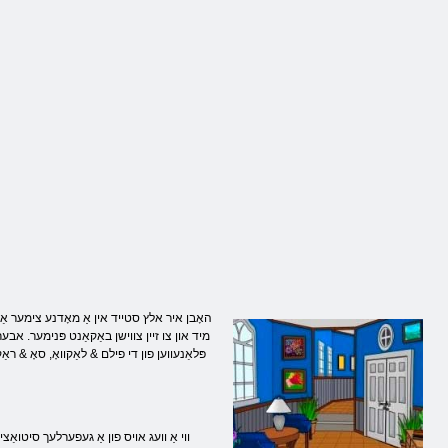
ןעניֿפעג
ןעניֿפעג
טייג ַאייר
האָבן איר אלץ סטייד אין אַ מאָדנע צימער אַליין
מיד און צו זיין צווישן באַקאַנט פּנימער. אב
פּלאַנעווען פון די פילם & לאַקוואָ, סאָ & ראַק
ווי אַ וועג אויס פון אַ געפערלעך סיטואַצ