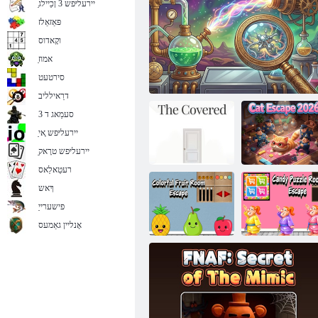
ַיירעליּפש 3 ןכַיילג
פּאַזאַלז
וקָאדוס
ַאמוז
לונ לעוועל :ןפיולטנַא לַאנימיל
סירטעט
דרַאילליב
סעמַאג ד 3
ַיירעליּפש ָאי
ַיירעליּפש טרָאק
רעטַאלַאס
ךָאש
2026 ןפיולטנַא
פישערייַ
טַאק
בַאל גנושרָאפ ירוקרעמ
טקעדאב יד
אָנליין גאַמעס
עּפַאקסע םור
שינעטער
עּפַאקסע םור
גרַאווסיז
טכורפ קיברַאפ