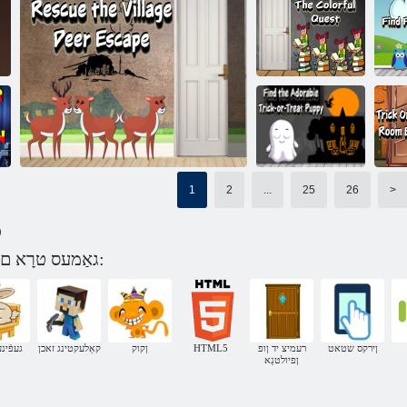
זיוה ייטראפ
גניוויגסקנַאהט
עירעטסימ הדועס
דידיסקי ַארַאט
יינרוָאשזד ןפיולטנַא :ראה עמרוט
גניוויגסקנַאהט יד
טסעווק קיברַאפ
ג
ער טלַאהניא ילַאמַאנַא
יד
1
2
...
25
26
>
עלעטניה
לכַיימ-רעדָא-קירט
ר
קידווענייכ יד
)
ירט
ןעניֿפעג
גאַמעס טרָא םעד גנַאגסיורַא דורך קאַטעגאָריע:
ןפיולטנַא שריה שזדיליוו יד ןעוועטַאר
ןירקס שטאט
רעמיצ יד ןופ
HTML5
ןקוק
קאַלעקטינג זאכן
געפֿינע
ןפיולטנַא