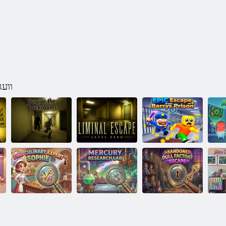
וועג
עמרוט סיררַאב
לונ לעוועל
איב
ןופ ןפיולטנַא
:ןפיולטנַא
זמורקַאב יד ןבעל
סָאּפע
לַאנימיל
נבַיילב
ןפיולטנַא
עיפָאס טרעּפסקע
וצ
ירָאטקַאפ עקלַאיל
בַאל גנושרָאפ
שירַאנילוק