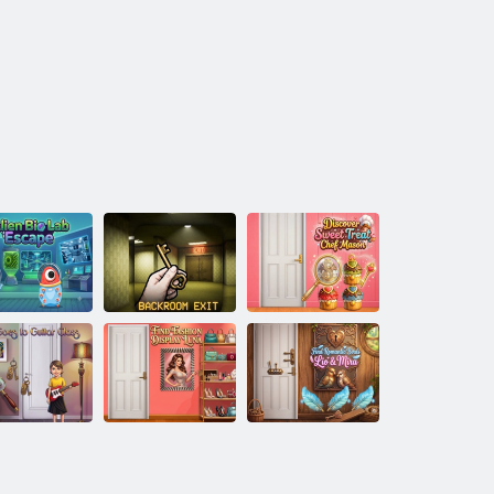
ןַאסיימ ףעש
לכַיימ סיז
גנַאגסיורַא
ןפיולטנַא בַאל ָ
ןקעדטנַא
םורקקַאב
דמערפ
שיטנַאמָאר
סַאלק ערַאטיג 