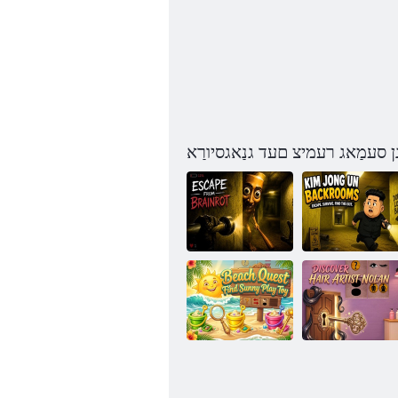
ן סעמַאג רעמיצ םעד גנַאגסיורַא
זמורקַאב ןוא
טָארניַארב ןופ
גנָאשזד םיק
ןפיולטנַא
עקצַאצ ליּפש
ןַאלָאנ רעלטסניק
קינוז ןעניֿפעג