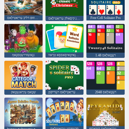
Free Cell Solitaire Pro
סעלזזוּפ דליב עריַאטילָאס
לטינ קיסַאלק עריַאטילָאס
עריַאטילָאס סנָאיטַאיסָאססַא טרָאוו
גנָאשזדרעטסנָאמ
רעטַאלַאס 1.48
רעטַאלַאס 2048
ָארּפ עריַאטילָאס רעדייּפס
שטַאמ עירָאגעטַאק
שיסַאלק עריַאטילָאס דימַאריּפ
סקעּפירט עריַאטילָאס