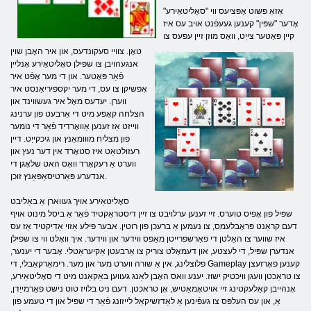
אַזאַ פּשוט אָפּציעס ווי "סאָליטאַירע"
אָדער "שפּין" קענען געעפֿנט אויב עס איז
קיין פּאָטער צייַט, וואָס מוזן זיין עפּעס צו
טאָן. צוויי סעקונדעס, און איר האָבן שוין
אנגעהויבן צו שפּילן סאָליטאַירע אָנליין
פֿאַר פּאָטער. און די מער אָפֿט איר
אָפּשיקן צו עס, די מער יקספּיריאַנסט איר
ווערן. יעדעס מאָל איר געשווינד און
הצלחה קאָפּע מיט די אַרבעט פון ערנינג
ווייזט אַז זענען אַוואָרדיד פֿאַר די נומער
פון מצליח מווומאַנץ און גיכקייַט. דיין
רעזולטאַט איז סטאָרד אין דער נעץ און
ווערט אַ רעקאָרד וואָס האט שלאָגן די
אנדערע פּאַרטיסאַפּאַנץ זוכן.
סאָליטאַירע אויך געווארן אַ באַליבט
שפּיל פון אָפיס טוערס. זיי זענען ערלויבט צו זיין דיסטראַקטיד פֿאַר אַ ביסל מינוט אויף
דעם קראַנט פּראָבלעמס, צו נעמען אַ ברעכן פון רוטין. אבער פילע אַזוי אַדיקטיד אַז עס
איז שווער צו האַלטן די פאַרשפּרייטן מאַפּס ווידער און ווידער. איך וואָלט ווי צו שפּילן
אנדערן שפּיל, די לעצטע, און דעמאָלט צוריק צו אַרבעטן אַקיעראַטלי. אָבער די יענער,
פּלוצלינג, אין אַ שורה ווערט מער און מער. רימאַרקאַבלי, די Gameplay קענען פאָרזעצן
צו טראַכטן וועגן וויכטיק ישוז. יענע וואס האָבן לאַנג געווען באַקאַנט מיט די סאָליטאַירע,
אָנהייבן קאַלעקטינג זיי אויטאָמאַטיש, אָן טראכטן. דעם ניט בלויז טוט נישט פאַרמייַדן,
אַ, און עס העלפּס צו געפֿינען אַ לאַדזשיקאַל לייזונג פֿאַר די שפּיל און די טעמע פון ​​