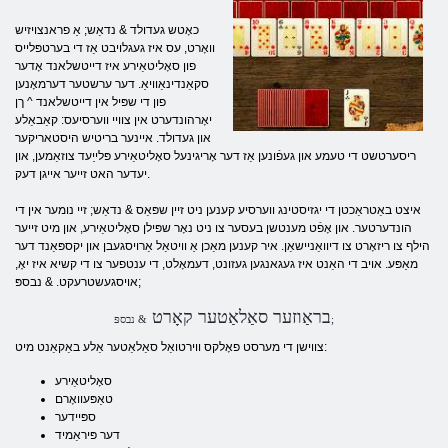
כאָטש געדולד & נדאַש; אַ פראנצויזיש
וואָרט, עס איז געגלויבט אַז די בערטפּלייס
פון סאָליטאַירע איז דייטשלאנד אָדער
סקאַנדינאַוויאַ. דער ערשטער דערמאָנען
פון די שפּיל אין דייטשלאנד ^ ךן
יאָרהונדערט אין צוויי ווערסיעס: קאַבאַלע
און געדולד. איינער בריטיש היסטאריקער
ריסערטשט די טעמע און געפֿונען אַז דער אָריגינעל סאָליטאַירע פּלייַעד צוזאַמען, און
יעדער האט זייער אייגן דעק.
איצט באַטראַכטן די יגזיסטינג ווערסיע קענען ניט זיין שפּאַס & נדאַש; זיי נומער אין די
הונדערטער. און אָפֿט מענטשן בעסער צו ניט נאָר שפּילן סאָליטאַירע, און מיט זייער
הילף צו ריזאָרט צו דיוואַניישאַן. איר קענען מאַכן אַ וויטאַל אַרויסגעבן און יקספּאַנד דער
מאַפּע. אויב די האַנט איז געגאנגען געזונט, דעמאָלט, די ענטפער צו די קשיא איז יאָ,
אויסגעשטרעקט. & נבספּ;
בראַוזער סאַלאַטער קאָרט
& נבספּ;
צווישן די מערסט פאָלקס ווירטואַל סאַלאַטער אַלע באַקאַנט מיט:
סאָליטאַירע
טאַפּעוואָרם
ספּיידער
דער פּיראַמיד