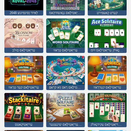
קערט קַאעּפירט
ד 3 עריַאטילָאס גנָאשזדהַאמ
2048 לַאיור ןסיגפיונוצ
עקידנָאלק עריַאטילָאס זיומ
עריַאטילָאס טרָאוו
עריַאטילָאס םולב
עריַאטילָאס קעדרָאוו
עריַאטילָאס רָאפ ןוא קרַאּפ
עריַאטילָאס קעד טרָאוו
ליּפש עריַאטילָאס עקידנָאלק
שטַאמ דליב עריַאטילָאס שינעטער
עריַאטיקַאטס