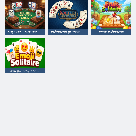
עריַאטילָאס טכורפ
סדרַאק שיסַאלק עריַאטילָאס
סדרַאק ןַאשקעלַאק עריַאטילָאס
עריַאטילָאס ישזדָאמע