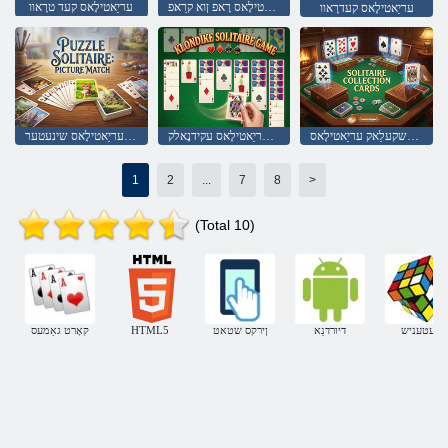
עריַאטילָאס רָאפ ןוא קרַאּפ
עריַאטילָאס קעד טרָאוו
עריַאטילָאס קעדרָאוו
סדרַאק ןַאשקעלַאק עריַאטילָאס
ליּפש עריַאטילָאס עקידנָאלק
שטַאמ דליב עריַאטילָאס שינעטער
1
2
...
7
8
>
(Total 10)
רעטעניש
דיורדנַא
ןירקס שטאט
HTML5
קאָרט גאַמעס