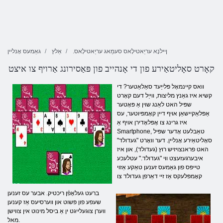
.ןיילנָא עריַאטילָאס סעמַאג עריַאטילָאס
אַלץ
גאַמעס אָנליין
קאָרט סאָליטאַירע פון ​​די אָנהייב פון פּאַסירונג אַרויף צו איצט
וואס קיינמאָל פּלייַעד סאַלאַטער? די
קשיא איז גאַנץ מליצות, ווייַל דעם קאָרט
שפּיל האט לאַנג שוין אַ פּאָטער
אַפּלאַקיישאַן אויף דיין קאָמפּיוטער, עס
איז גרינג צו אָפּלאָדירן אויף אַ
Smartphone, טאַבלעט אָדער שפּיל
סאָליטאַירע אָנליין. דער וואָרט "געדולד"
האט פראנצויזיש רוץ (געדולד), און איז
איבערגעזעצט ווי "געדולד." עטלעכע
טייפּס פון גאַמעס זענען טאַקע אַזוי
קאָמפּלעקס אַז זיי דאַרפן געדולד צו
ברעט געלאָפֿן ריכטיק. אבער עס זענען
שעפע פון ​​פּשוט און ווערסיעס אַז קענען
ווערן צוגעלייגט ין אַ ביסל מינוט אין צווישן
מאל.