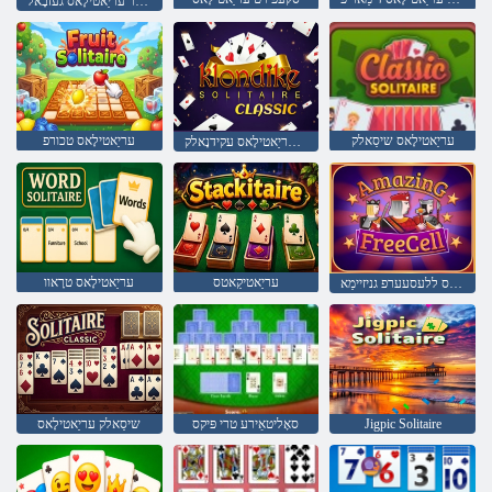
שינעטער עריַאטילָאס געזבָאל
עריַאטילָאס שיסַאלק
עריַאטילָאס טכורפ
קיסַאלק עריַאטילָאס עקידנָאלק
עריַאטיקַאטס
עריַאטילָאס טרָאוו
עריַאטילָאס ללעסעערפ גניזיימַא
Jigpic Solitaire
סאָליטאַירע טרי פּיקס
שיסַאלק עריַאטילָאס