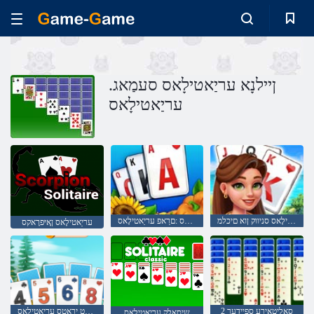
.ןיילנָא עריַאטילָאס סעמַאג
עריַאטילָאס
סקַאעּפירט עריַאטילָאס סניווק ןוא םיכלמ
סנָאסַאעס :םרַאפ עריַאטילָאס
עריַאטילָאס ןָאיּפרָאקס
סאָליטאַירע ספּיידער 2
סקַאעּפירט ירָאטס עריַאטילָאס
שיסַאלק עריַאטילָאס