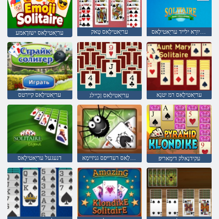
ןפורסיורַא ילייד עריַאטילָאס
עריַאטילָאס טַאק
עריַאטילָאס ישזדָאמע
עריַאטילָאס רמ יטנַא
עריַאטילָאס קיירטס
עריַאטילָאס ןכַיילג
עריַאטילָאס רעדייּפס גניזיימַא
דנעגעל עריַאטילָאס
עקידנָאלק דימַאריּפ