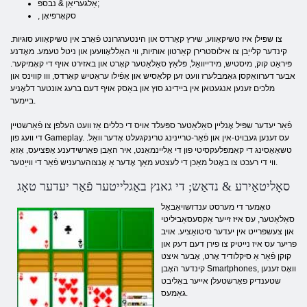
אַלגעריאַן & נבספּ;
, סקאָרפּיאָן
צו שפּילן איז טשיקאַווע, שירץ קאַרדס און הינטערגרונט פֿאַרב אין טשיקאַווע סוגיות.
קינדער קלייַבן צו אילוסטרירן קאַרטון אותיות, ווי האַללאָוועען און ניטל טעמע. מאָדנע
פּיראַט קוק, מיסטיש, מידייוואַל, פּלאַץ סאַלאַטער קאָרט און באזירט אויף די קאָמיקער.
אבער דערוואַקסן גאַמבלערז וועט זען קלאַסיש און אַפֿילו עראָטיש קאַרדס, ווו קווינס און
מלכים זענען אנגעטאן אין ביידינג סוץ און באַסק אויף דעם ברעג אונטער דלאָניע
ביימער.
פֿאַר יעדער שפּיל אָנליין סאַלאַטער ספּעלד אויס די כּללים אַז וועט העלפן צו פֿאַרשטיין
די וועג פון Gameplay. עס זענען געבויט-אין און פֿאַר-טריינינג טרינקגעלט אָדער וואַל.
טשאָאָסינג די קאַמפּלעקסיטי פון די אַליינמאַנט, איר האָבן פאַרשידענע אָפּציעס, אַזאַ
ווי די רעכט צו באָטל מאַכן די לעצטע מאַך אָדער אַ אָנצוהערעניש פֿאַר די ווייַטער.
סאָליטאַירע & נדאַש; די גאנץ באַגלייטער פֿאַר יעדער טאָג
טאָמער די מערסט ענדזשויאַבאַל
סאַלאַטער, עס איז זייער אַקסעסאַביליטי
און צעשפּרייט אין יעדער סיטואַציע. אויב
פריער עס איז נייטיק צו פירן דעם דעק און
קוקן פֿאַר אַ סיקלודיד אָרט, אָבער איצט
קינדער האָבן Smartphones, וואָס זענען
שטענדיק פאָרשטעלן אייער באַליבט
גאַמעס.