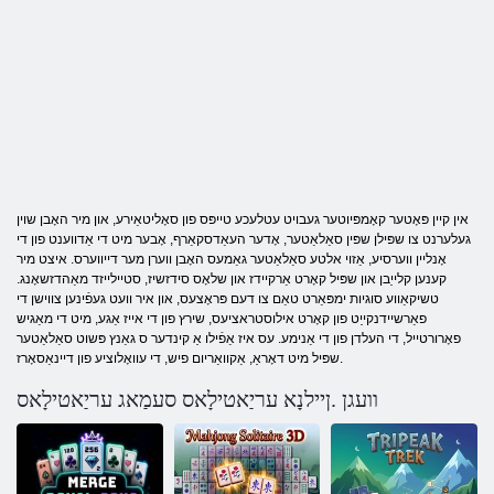
אין קיין פּאָטער קאָמפּיוטער געבויט עטלעכע טייפּס פון סאָליטאַירע, און מיר האָבן שוין
געלערנט צו שפּילן שפּין סאַלאַטער, אָדער העאַדסקאַרף, אָבער מיט די אַדווענט פון די
אָנליין ווערסיע, אַזוי אלטע סאַלאַטער גאַמעס האָבן ווערן מער דייווערס. איצט מיר
קענען קלייַבן און שפּיל קאָרט אַרקיידז און שלאָס סידזשיז, סטיילייזד מאַהדזשאָנג.
טשיקאַווע סוגיות ימפּאַרט טאַם צו דעם פּראָצעס, און איר וועט געפֿינען צווישן די
פאַרשיידנקייַט פון קאָרט אילוסטראציעס, שירץ פון די אייז אַגע, מיט די מאַגיש
פאָרורטייל, די העלדן פון די אַנימע. עס איז אַפֿילו אַ קינדער ס גאַנץ פּשוט סאַלאַטער
שפּיל מיט דאָראַ, אַקוואַריום פיש, די עוואָלוציע פון ​​דיינאַסאָרז.
וועגן .ןיילנָא עריַאטילָאס סעמַאג עריַאטילָאס