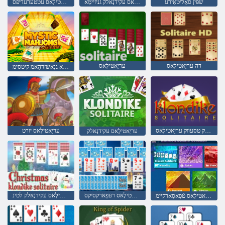
שפּין סאָליטאַירע
עריַאטילָאס עקידנָאלק גניזיימַא
עריַאטילָאס עטטערעדיּפס
דה עריַאטילָאס
עריַאטילָאס
סערוטנעוודַא גנָאשזדהַאמ קיטסימ
עקידנָאלק טסעווק עריַאטילָאס
עריַאטילָאס יורט
עריַאטילָאס עקידנָאלק
עריַאטילָאס רעּפַארקסיקס
עריַאטילָאס עקידנָאלק לטינ
ןַאשקעלַאק עריַאטילָאס טֿפָאסָארקיימ