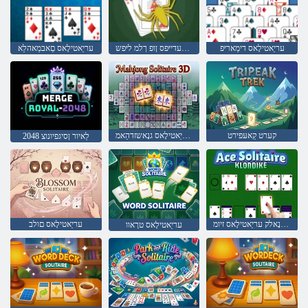
עריַאטילָאס דימַאריּפ
עריַאטילָאס רעדייּפס ןופ ךלמ ליּפש
עריַאטילָאס םַאבמַאהלַא
קערט קַאעּפירט
ד 3 עריַאטילָאס גנָאשזדהַאמ
2048 לַאיור ןסיגפיונוצ
עקידנָאלק עריַאטילָאס זיומ
עריַאטילָאס םולב
עריַאטילָאס טרָאוו