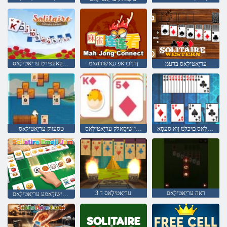
ןדניברַאפ גנָאשזדהַאמ
ןטרָאג סקַאעּפירט עריַאטילָאס
עריַאטילָאס ברעמ
עריַאטילָאס םיכלמ ןוא סעסַא
רעטסי שיסַאלק עריַאטילָאס
טסעווק עריַאטילָאס
ראה עריַאטילָאס
עריַאטילָאס ד 3
םַאשזד ישזדָאמע עריַאטילָאס