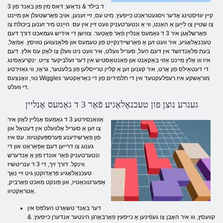
3 ד בילד & נדאַש; דאס מין פון באַנד פון
קיין יגזיסטינג אָדער ויסגעטראַכט כייפעץ. מיט עס, זיי זענען, אויב פאָרשטעלן און מיינט
צו שטיין צו לייַען אַ האַנט, ווי אַ ונטערטעניק וועט זיין אין עס. הייַנט מיר זענען ביכולת צו
פאָרשלאָגן איר 3 ד גאַמעס אָנליין פֿאַר פּאָטער. צווישן די אידיש געמאכט דורך דעם
טעכנאָלאָגיע, איר וועט זען אַ פאַרשיידנקייַט פון טעמעס און פּלאַנעווען טוויסץ. אַמאָל,
בעת פּלאַנדזשד אין דעם העל, סעריל וועלט, איר וועט ניט וועלן צו לאָזן עס אלץ. דעם
איז ווו אַלץ מיינט אַזוי באַקאַנט און פאַנטאַסטיש אין דער זעלביקער צייַט. ינקרעאַסינג
די דעטאַילס פון אָרט, איר קענען זען אַ קליין טרייסלען פון בלעטער, גראָז, ווי גאַזירטע
טוי, וואָנצעס Wiggles מוראַשקע איז רעפלעקטעד אין די תלמידים פון די כאַראַקטער
די וועלט.
גענרע נוצן פון טעכנאָלאָגיע פֿאַר 3 ד גאַמעס אָנליין
אַוואַנסירטע 3 ד גאַמעס אָנליין לאָזן איר
צו זען אַ סעריל אַלוועלט אין דעטאַל און
פון פאַרשידענע פּערספּעקטיווז. עס איז
גענוג צו דרייען דעם אַפּאַראַט און די
ונטערטעניק פֿאַר אונדז פון אַ אַנדערש
ווינקל. דורך זיך, די 3 ד ענריטשיז
טעכנאָלאָגיע פּראָדוקטן גיט זיי נאָך
אַפּערטונאַטיז, און פּונקט מאכט פאַרביק,
אַטראַקטיוו.
דער באַנד טשאַרט העלפּס אין
קוועסץ, ווו איר האָבן צו געפֿינען אַ כייפעץ פאַרבאָרגן הינטער אנדערן כייפעץ. &