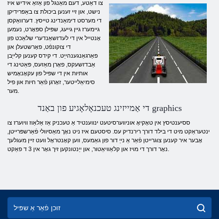
צו דאַטע, דעם מאַנגל פון אַזאַ אידיש איז
נישט, און זיי זענען ביכולת צו באַפרידיקן
די מערסט דימאַנדינג טייסץ. דערוואַקסן
גיימערז גיין גייעג, שפּילן ספּאָרט, נעמען
אָנטייל אין די לעדזשאַנדערי שלאַכט פון
די צוקונפֿט, פאָרשטעלן און
פאַרגאַנגענהייַט. די קידס קענען קלייַבן
אַבדזשעקס, פאָרן מאַזעס, פּאַטינג די
אותיות אין די שפּיל פון עקאָנאָמיש
סימיאַלייטער, זאָרגן פֿאַר חיות און פיל
מער.
די אַמייזינג טעכנאָלאָגיע פון ​​באַנד graphics
ססיענטיסץ אין טאָקיאָ אוניווערסיטעט ינווענטיד אַ טעכניק אַז אַלאַוז וויוערז צו
ינטעראַקט מיט די בילד דורך רירנדיק עס. סיסטעם איז ניט נאָך מאַסיוולי פֿאַרשפּרייטן,
אָבער איר קענען צוגרייטן פֿאַר אַ נייַ דור פון גאַמעס, ווען קאָנטראָל וועט זיין מעגלעך
נאָר דורך די מויז און קלאַוויאַטור, און ייַנטונקען זיך גאָר אין 3 ד פאַקט.