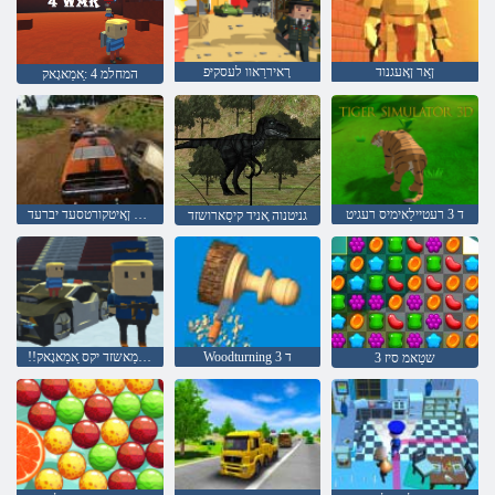
ןַאר ןָאעגנוד
רָאיררַאוו לעסקיּפ
המחלמ 4 :ַאמַאגָאק
ד 3 רעטיילַאימיס רעגיט
רעטיילַאימיס ןָאיטקורטסעד יברעד
גניטנוה ָאניד קיסַארושזד
Woodturning 3 ד
!!גניּפמַאשזד יקס ַאמַאגָאק
3 שטַאמ סיז