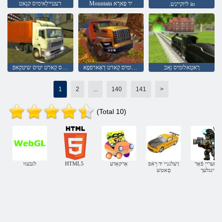
Mountain יד ּפָארַא
רעטיילַאימיס קנַאט
.ליוקיינש io
רָאטַאלומיס ןַאב
ןכירק לליה רָאטַאלומיס קַארט דַאָארפפָא
רעטיילַאימיס קַארט יטיס שיטקַאפ
1
2
...
140
141
>
(Total 10)
שיסערייַ פֿאַר
ךעלגניי יד רַאֿפ
אַרקאַדע
HTML5
לגבעוו
יינגלעך
םַאטש