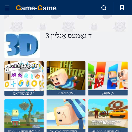
3 ד גאַמעס אָנליין
ַארַאווָאק
רָאטַאוולע יד
ד 3 גנָאשזדהַאמ
החּפשמ ןייד םערָאפ ןוא רעדניק טּפַאדַא :ַאמַאגָאק
ץרא יקס טפַארקענימ :יוו
קרַאּפ לַאוויטסעֿפ :ַאמַאגָאק