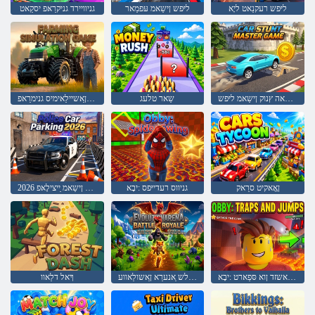
ליּפש רעקנַאט ליָא
ליּפש ןישַאמ עּפמַאר
גניוויירד גניקרַאּפ יסקַאט
ליּפש ראה ץנוק ןישַאמ ליּפש
שַאר טלעג
ליּפש ןַאשיילַאימיס גנימרַאפ
ןָאָאקיט סרַאק
גניווס רעדייּפס :יבָא
2026 גניקרַאּפ ןישַאמ ַייצילָאּפ
סּפמַאשזד ןוא סּפַארט :יבָא
לַאיור טכַאלש ַאנערַא ןַאשולַאווע
ךָאל דלַאוו