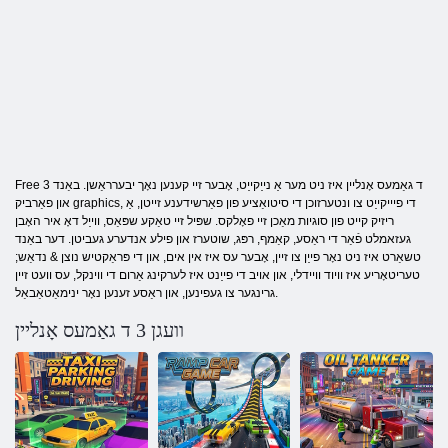
Free 3 ד גאַמעס אָנליין איז ניט מער אַ נייַקייַט, אָבער זיי קענען נאָך יבערראַשן. באַנד
און פאַרביק graphics, די פיייקייַט צו ונטערזוכן די סיטואַציע פון ​​פאַרשידענע זייטן, אַ
ריזיק קייט פון סוגיות מאַכן זיי פאָלקס. שפּיל זיי טאַקע שפּאַס, ווייַל דאָ איר האָבן
געזאמלט פֿאַר די ראַסע, קאַמף, רפּג, שוטערז און פילע אנדערע געביטן. דער באַנד
טשאַרט איז ניט נאָר פייַן צו זיין, אָבער עס איז אין אים, און די פּראַקטיש נוצן & נדאַש;
טעריטאָריע איז וויוד וויידלי, און אויב די פייַנט איז לערקינג אַרום די ווינקל, עס וועט זיין
גרינגער צו געפינען, און ראַסע זענען נאָר ינימאַטאַבאַל.
וועגן 3 ד גאַמעס אָנליין