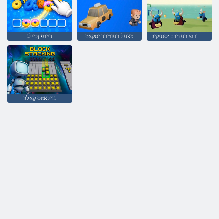
ַאלַאהלַאוו וצ רעדירב :סגניקיב
טצעל רעוויירד יסקַאט
דיירפ ןכַיילג
גניקַאטס קָאלב