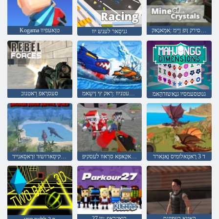
זלַאטסירק ןופ ןַיימ :ַאמַאגָאק
Kogama טוָאעּפיוו
גניסַאר לענש יוו
גנוריסַאּפ רעטניוו :רַאק ץי ןישַאמ
סעסרָאפ רַאטנוב
גנוטסעמסיו גנָאשזדהַאמ
ד 3 רָאטַאלומיס ןָאגַארד
עיבמָאז עסּפילַאקָאּפַא סרַאוו לעסקיּפ
טלעוו לַאוויוורוס קיסַארושזד זרָאסַאנייד
קַאטַא רעּפיינס
27 רוָאקרַאּפ :יוו