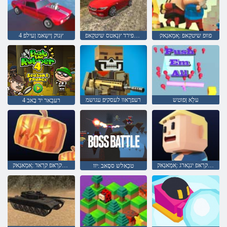
ּפווּפ שיטקַאפ :ַאמַאגָאק
ד 3 גניוויירד ןישַאמ טפירד ץנַאטס שיטקַאפ
4 ץנוק ןישַאמ ןעילפ
עלַא ןּפוטש
רעפרָאוו לעסקיּפ עגושמ
4 רעבַאר יד בָאב
רוָאקרַאּפ יננַארג :ַאמַאגָאק
רוָאקרַאּפ קרַאד :ַאמַאגָאק
טכַאלש ססָאב :יוו