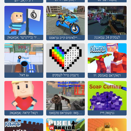
ד 3 ללַאב ייווצ
לעסקיּפ 24 עמַאגנוג
ןָאפ יד ןכיירגרעד :ַאמַאגָאק
ד 3 טפירד רעטיילַאימיס קייב טרָאּפס
ןרעמונ טיול לעסקיּפ
.ךָאל io
רוָאקרַאּפ סַאמסק :יוו
גניטַאק ףייז
לַאוויוורוס עיבמָאז :סעסרָאפ טקסַאמ
דנַאל ץראה :ַאמַאגָאק