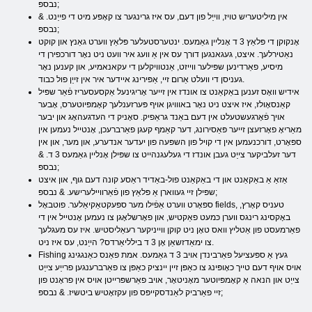
נבספּ;
אין מיליטעריש טויז, ווייַל פון דעם, עס איז גרינגער צו קאָפּע מיט די פייַנט. &
נבספּ;
אָנקוקן די פּלאַץ 3 ד אָנליין גאַמעס. ינטערסטעלער פּלאַץ ווערט גאַנץ און קוקט
נאַטירלעך. איצט, געגאנגען דורך עס אין אַ וועג איר וועט ניט נאָר דורכפירן די
מיסיע, פאַרדינען שפּילער ווייזט, אַנטוויקלען די עקאנאמיע, און קענען נאָר
געניסן די וועלט אַרום זיי, אַפּירינג איידער איר אין זייַן פול כבוד.
אידיש וואָס זענען באַקאַנט צו אונדז אין זייער אָריגינעל אַקסעסעריז פֿאַר שפּיל
קאַנסאָולז, איז איצט ניט נאָר באווויגן אויף פּערזענלעך קאָמפּיוטערס, אָבער
אויך פֿאָרגעשטעלט אין דעם באַנד גראַפיק. סאָניק די העדגעהאָג און יבער
מאַריאָ פאָרזעצן זייער פּאַסירונג, דער קאַמף קעגן פאַרברעכן, אָנטייל נעמען אין
ספּאָרט, דורכנעמען אין די קויל פון השפּעה פון יעדער אנדערע, און מער, און אין
דער זעלביקער צייַט געבן אונדז די געלעגנהייט צו שפּילן אָנליין גאַמעס 3 ד. &
נבספּ;
אַזאַ אַ באַקאַנט און די באַקאַנט פול-באַדיד ראַסע קונה דעם גוף, און איצט
שפּילן זיי געווארן אַ פּלאַץ פון פֿאַרוויילערישע. & נבספּ;
ספּאָרט ווערט אַפֿילו מער ספּעקטאַקיאַלער. פוטבאָל fields, טעניס קאָרץ,
באָקסינג רינגס ווערן כּמעט פאַקטיש, און פאָרשלאָגן צו נעמען אָנטייל אין די
פאַרמעסט פון אַטליץ וואס טאָן ניט קוקן ווייניקער רעאַליסטיש. איז עס מעגלעך
צו ימאַדזשאַן אָן 3 ד בילליאַרדס? הייַנט, עס איז ניט.
Fishing געץ אַ ספּעציעל פאַרבינדן אויב 3 ד גאַמעס. אמת פאַנס כאַנגגינג
אויס אויף דעם טייך כאָופּינג צו כאַפּן זיין יינציק כאַפּן צו פאַרברענגען פרייַע צייַט
צייַט און הנאה אַ קאָמפּיוטער מאָניטאָר, אויב פאַרשפּרייטן אויס אין פראָנט פון
זיי פאַרביק לאַנדסקייפּס פון עקזאָטיש ביטשיז. & נבספּ;