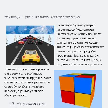
רעטָאּפ רַאֿפ ןיילנָא ליּפש - סעמַאג ד 3
אַלץ
גאַמעס אָנליין
טעקנאַלאַדזשיקאַל פּראָגרעס איז
אַנסטאַפּאַבאַל. עס באוועגט און
דעוועלאָפּס עקספּאָונענשאַלי, מער און
מער פון אונדז זענען סאַפּרייזד. ביז
לעצטנס, מיר האט ניט געדאַנק וועגן
דער מעגלעכקייט פון לעבן אין די ווירטואַל
פּלאַץ, און מיר האבן נישט שעמען
פּיקסעל graphics, ווייַל אַנדערש מיר
נאָר טאָן ניט וויסן. ווען זיי אנגעהויבן צו
דערשייַנען דער ערשטער 3 ד שפּיל, עס
איז געווען אַ פאַקטיש בום. ימפּערפעקט
טעכנאָלאָגיע ניינטיז געניצט אַ נייַ
דערגרייה איז אַקטיוולי טריינג צו צוציען צו
זייַן פּראָדוקטן ווי פיל ווי מעגלעך ניצערס.
ביסלעכווייַז, די בילד קוואַליטעט איז
ימפּרוווד, פאַרשווונדן פאַילורעס און
גליטשיז אין די פּלאַן.
וואָס גאַמעס אָנליין 3 ד