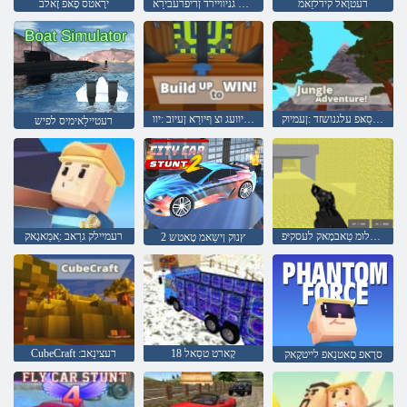
רעטוָאל קידלזַאמ
רעטיילַאימיס גניוויירד ןריפרעבירַא
ירָאטס ּפָאּפ זָאלב
גנוריסַאּפ עלגנושזד :ןעמיוק
ןעניוועג וצ ףיורַא ןעיוב :יוו
רעטיילַאימיס לפיש
רעַיילּפיטלומ טַאבמָאק לעסקיּפ
רעמיילק גרַאב :ַאמַאגָאק
2 ץנוק ןישַאמ טָאטש
18 קָארט טסַאל
CubeCraft :רעצינַאב
סרָאפ םָאטנַאפ לייטקָאק