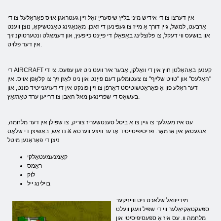
אין דערצו צו די אידיש מיני בליץ שיסערייַ זאָל זיין געטראגן אויס פּאַראַלעל צו די
אַרבעט, למשל, גיין דורך אַ מייז צו געפֿינען די זאכן. מאַנאַגינג טאַנטשיקאָ, נוצן ווענט
און בושעס ווי דעקל, צו פּלוצלינג באַפאַלן די פייַנט כייפעץ, און דעמאָלט ונטערטוקנ זיך
אין דער פּלויט.
די AIRCRAFT קענען באַהאַלטן חוץ אין די וואָלקן, אָבער איר וועט ניט זען עפּעס. צי די
"האָלעס" און "טויט שלייף" צו צעטומלען דעם פייַנט און ניט לאָזן זיך צו קלאַפּן אויס. אין
דער ראָלע פון ​​אַ פּאַראַטשוטיסט דאַרפֿן צו זיין פּונקט אין די דעזיגנייטיד פונט, און
בעשאַס די שפּרינגען מאל האָבן צו דרייען ערד טאַרגאַץ.
עס איז מעגלעך צו גיין צו אַ ביסל סענטשעריז צוריק, צו שפּילן אין דער מלחמה,
אנגעטאן אין אַרמאָר. פּריסיפּיטייטיד אָדער וויצע ווערסאַ & נדאַש; באַשיצן די שלאָס
ניצן די פאַראַנען מיטל
קאַמנעמעטאַלקי
ראַמס
לוק
בוילינג ייל
מידייוואַל שלאַכט ניט ווייניקער
ספּעקטאַקיאַלער ווי די שפּיל וועגן וועלט
מלחמה וו. עס איז אַ ספּעסיפיסיטי און