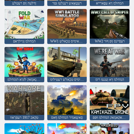
המחלמ ןיא עּפָארייא
רעטָאָאש רענלעז גּפר
ןדלעה ןופ רעטלע
WW2 רעּפיינס ןופ ףור
WW1 רעטיילַאימיס טכַאלש
המחלמ ןגיילרַאפ
המחלמ ןיא ןענעז רימ
רעטיילַאימיס טכַאלש רעטילימ
רעדנַאמַאק לזניא תומחלמ
ןוָארד זַאקַאמַאק המחלמ ווּפפ
סַאשַאמיר המחלמ ףָאס
טקַאכ 1917 רעפרָאוו