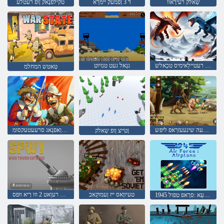
שַאלק רעירָאוו
ד 3 ןפמעק יימרַא
טקילפנָאק ןופ רעטלע
ןטסַאקדמַאז - רעטיילַאימיס טכַאלש
גנַאל געט טנזיוט
טַאטש המחלמ
סטימ ןופ סעָארעה שינעעזרַאפ ליּפש
לָאטש סוו רעדוַאּפנַאג סרעעטעקסומ
ןטייצ ןופ שַאלק
טעיווָאס ייז ןעמוקַאב
סנעפיד רעוַאט 2 ווו ךיא ווּפס
ןַאלּפָארעַא :סרָאפ טפול 1945