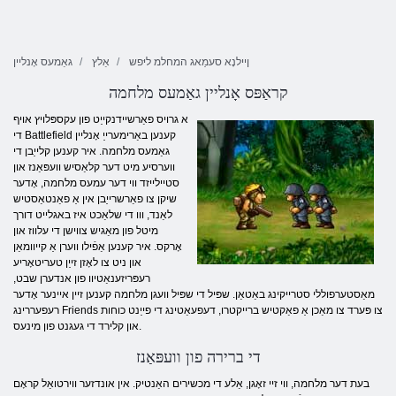
ןיילנָא סעמַאג המחלמ ליּפש
אַלץ
גאַמעס אָנליין
קראַפּס אָנליין גאַמעס מלחמה
א גרויס פאַרשיידנקייַט פון עקספּלויץ אויף
די Battlefield קענען באַרימערייַ אָנליין
גאַמעס מלחמה. איר קענען קלייַבן די
ווערסיע מיט דער קלאַסיש וועפּאַנז און
סטיילייזד ווי דער עמעס מלחמה, אָדער
שיקן צו פאַרשרייַבן אין אַ פאַנטאַסטיש
לאַנד, ווו די שלאַכט איז באגלייט דורך
מיטל פון מאַגיש צווישן די עלווז און
אָרקס. איר קענען אַפֿילו ווערן אַ קייוומאַן
און ניט צו לאָזן זייַן טעריטאָריע
רעפּריזענאַטיוו פון אנדערן שבט,
מאַסטערפוללי סטרייקינג באַטאַן. שפּיל די שפּיל וועגן מלחמה קענען זיין איינער אָדער
רעפעררינג Friends צו פּערד צו מאַכן אַ פאַקטיש ברייקטרו, דעפעאַטינג די פייַנט כוחות
און קלירד די געגנט פון מינעס.
די ברירה פון וועפּאַנז
בעת דער מלחמה, ווי זיי זאָגן, אַלע די מכשירים האַנטיק. אין אונדזער ווירטואַל קראָם