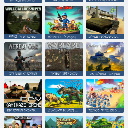
המחלמ ןיא עּפָארייא
רעטיילַאימיס טכַאלש רעטילימ
WW2 רעּפיינס ןופ ףור
רעדנַאמַאק לזניא תומחלמ
טקַאכ 1917 רעפרָאוו
המחלמ ןיא ןענעז רימ
סַאשַאמיר המחלמ ףָאס
המחלמ ןופ געוו יד :סנָאיגעל
2 רעטיילַאימיס ךעלטניּפ ילַאטוָאט
ןוָארד זַאקַאמַאק המחלמ ווּפפ