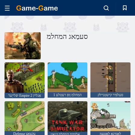
סעמַאג המחלמ
סעלפיר קישטניילק
1 המחלמ ןופ רעטלע
יפּלייַער Empire אָנליין 2
לַאמינַא לַאטעמ
Defense עקצַאצ
רָאטַאלומיס המחלמ קנַאט