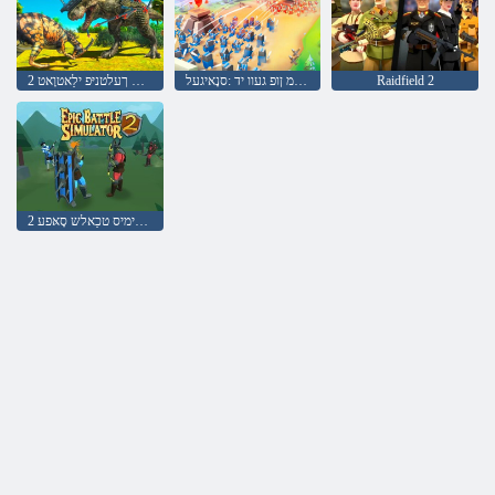
Raidfield 2
המחלמ ןופ געוו יד :סנָאיגעל
2 רעטיילַאימיס ךעלטניּפ ילַאטוָאט
2 רעטיילַאימיס טכַאלש סָאּפע