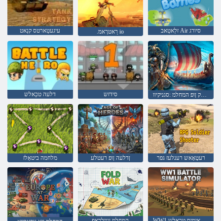
זלַאטַאב Air סיורג
עיגעטַארטס קנַאט
.רַאטרָאמ io
סידזש
דלעה טכַאלש
זנַאלק ןופ המחלמ :סגניקיוו
רעטָאָאש רענלעז גּפר
ןדלעה ןופ רעטלע
מלחמה ביטאַלז
WW1 רעטיילַאימיס טכַאלש
המחלמ ןגיילרַאפ