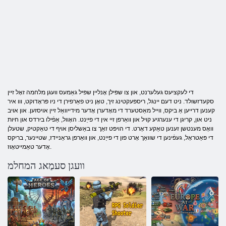
די לעקציעס געלערנט, און צו שפּילן אָנליין שפּיל גאַמעס וועגן מלחמה זאָל זיין
סקעדזשולד. ניט דעם יינגל, ריספּעקטינג זיך, טאָן ניט פאַרפירן די ניו פּראָדוקט, ווו איר
קענען דרייען אַ ביקס, ווייל מאַסטערד די מאָדערן אָדער מידייוואַל זיין אויסזען. און אויב
ניט און, קריגן די ענערגיע קויל און וואַרפן זיי אין די פייַנט. האָוול, אַפֿילו בירדס און חיות
וואָס מענטשן זענען טאַקע דאָרט. די הויפּט זאַך צו באַשליסן אויף די טאַקטיק, שטעלן
די פּאַטראָל, געפֿינען די שוואַך אָרט פון די פייַנט, און וואַרפן גראַניידז, שטיינער, בריקס
אָדער טאַמייטאָוז.
וועגן סעמַאג המחלמ