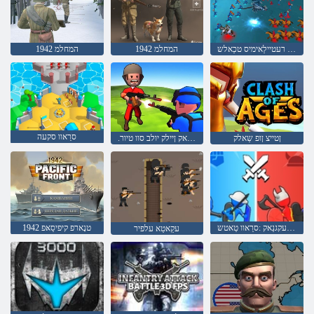
סקָאבדנַאס - רעטיילַאימיס טכַאלש
1942 המחלמ
1942 המחלמ
סרַאוו סקעה
ןטייצ ןופ שַאלק
.רעדנַאמַאק ןיילק יולב סוו טיור
עלַא ייז רעקגנַאק :סרַאוו טַאטש
טנָארפ קיפיסַאּפ 1942
עקַאטַא עלפיר