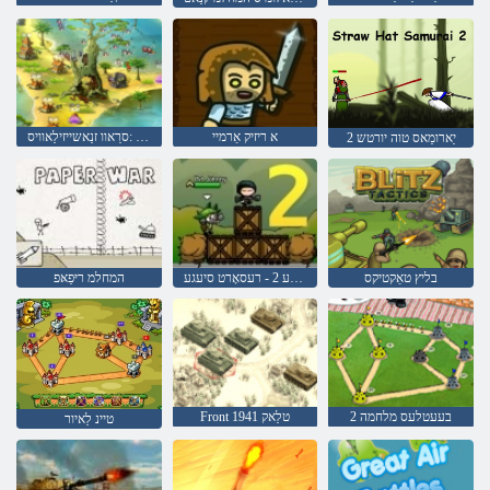
א ריזיק אַרמיי
ןַאשידַא ראה :סרַאוו זנַאשייזילַאוויס
2 יַארומַאס טוה יורטש
בליץ טאַקטיקס
שטאָט סיעגע 2 - רעסאָרט סיעגע
המחלמ ריּפַאּפ
בעעטלעס מלחמה 2
Front טלַאק 1941
טיינ לַאיור