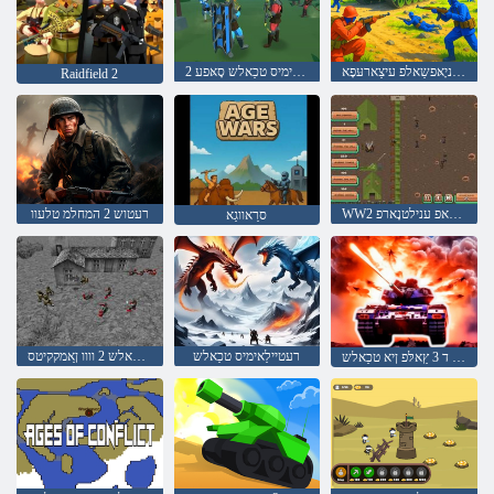
המחלמ ולב - טיור :טניָאּפשַאלפ עיצַארעּפָא
2 רעטיילַאימיס טכַאלש סָאּפע
Raidfield 2
WW2 גנוקידייטרַאפ ענילטנָארפ
רעטוש 2 המחלמ טלעוו
סרַאווגַא
רעטיילַאימיס טכַאלש
רעטיילַאימיס טכַאלש 2 וווו ןַאמקקיטס
ד 3 ץַאלּפ ןיא טכַאלש Bot :המחלמ טֿפנוקוצ