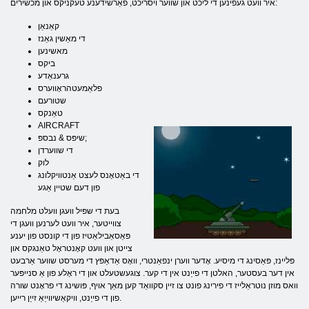
איר וועט געפֿינען די ליכט און שווער ויסריכט, פאַרשידענע טעקניקס און מכשירים:
קאַנאַן
די מאַשין גאַנז
מאשינען
ביקס
גרענאַדע
פלאַמעטהראָווערס
שטורעם
טאַנקס
AIRCRAFT
שיפּס & נבספּ;
די שווערדן
לוק
די באַטאָנס לעצט אַנטוויקלונג
פון דעם שטיין אַגע
בעת די שפּיל וועגן וועלט מלחמה
צווייטער, איר וועט לערנען וועגן די
פּאַסאַבילאַטיז פון די קונסט פון יענע
צייטן און וועט קאָנטראָל טאַנגקס און
פּליינז, פּאַסינג די מיסיע. אָדער ווערן ינפאַנטרי, וואָס אַדאַפּץ די מערסט שווער אַרבעט
אין דער בעסטער, האלטן די פייַנט אין די קער. צוגעשטעלט און די ראָלע פון ​​אַ סנייפּער
וואס מוזן נוטראַלייז די פירינג פונט צו זיין סקוואַד קען מאַך אויף, פּושינג די פראָנט שורה
פון די פייַנט, וויקאַשיווייַאַ זייַן רייען.