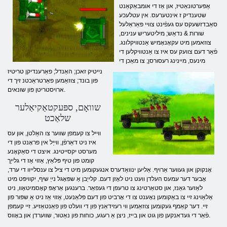
אַפּערטונאַטיז, און אַז די אומבאַקאַנט
שטענדיק ז אינטערעס. אין עטלעכע
סאַבדזשעקס עס געפֿינט צוויי פּאַראַלעל
שורות & נדאַש; מיליטעריש ענינים,
צוזאמען מיט עקאָנאָמיש אַנטוויקלונג.
פֿאַר דעם צוועק עס איז צו אַנטוויקלען די
מינעס, מיינינג רעסורסן; צו מאַכן די
נייטיק זאכן; האַנדל; פאַרענדיקן טריטיז
פון בונד; צוזאַמען פאַרטראַכטנ זיך די
ארויסטריטן פון שונאים.
שוואָם, ספּעקטאַקיאַלער
שלאַכט
ווייל צו קעמפן שווער צו האַלטן, און עס
איז ניט דאַרפֿן, ווייַל אין פראָנט פון די
מערסט יקסייטינג. איצט די סאַקאָנע
קומט פון טיף פּלאַץ, אַזוי אַז די גלייַך
אָנקוקן און געווער אַרויף. אַליען ינוואַדערס אנגעקומען מיט די ציל צו ענסלייוו די ערד,
אָבער דער עמעס העלדן וועט ניט לאָזן דעם. קלייַבן אַ שפּאָגל נייַ שיף, יקוויפּט מיט
לאַזער גאַנז, און סטאַרטינג צו טרעפן די געפאַר. ברענגען אַראָפּ קאָסמיטאָוו, ניט
אַלאַוינג זיי צו באַקומען נאָענט צו די אָרביט פון דעם פּלאַנעט, אַזוי אַז ניט אַ שפּור פון
זיי. דער קאַמף געקומען צוזאַמען ווי רעזידאַנץ פון די וועלט פון פאַנטאַזיע. זיי קעמפן
פֿאַר די געדאנקען פון גוט און בייז, ניצן אַ רעגע, כוחות פון נאַטור, שווערדן און באָווס.