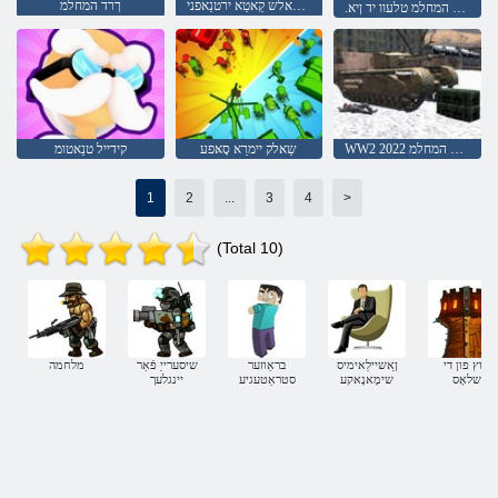
סּפפ ד 3 טכַאלש קַאטַא ירטנַאפני
ךרד המחלמ
.ךלמ המחלמ טלעוו יד ןיא
WW2 2022 קנַאט המחלמ
שַאלק יימרַא סָאּפע
קידייל טנַאטומ
1
2
...
3
4
>
(Total 10)
שוץ פון די
ןַאשיילַאימיס
בראַוזער
שיסערייַ פֿאַר
מלחמה
שלאָס
שימָאנָאקע
סטראַטעגיע
יינגלעך