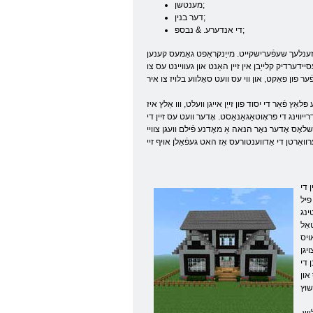
מענטשן;
דער בנין;
די אנדערע. & נבספּ;
ּערזענלעך שעפֿערישקייט. מייַנקראַפט גאַמעס קענען
ידערדיק קלייַבן אין זיין האַנט און געוויינט עס צו
ץ פֿאַר די יסוד פון זייַן אייגן וועלט, ווו אַלץ איז
 זיין די Airfield פֿאַר די ספּאַסעקראַפט, און קען ווילן צו לייגן די
אַ מאָדנע פֿילם וועגן צוויי Friends: דזשים און דונקאַן,
 די
פיל
ינג
אַל
ן אויס
יגן
 די
און