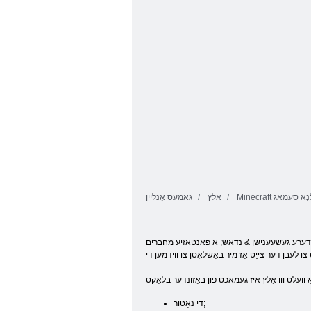
BlockCraft
רוָאקרַאּפ
Mine ןיילנָא סעמַאג
אַלץ
גאַמעס אָנליין
 אנדערע געשעענישן & נדאַש; אַ פאַנטאַזיע מחברים
די נאַטור;