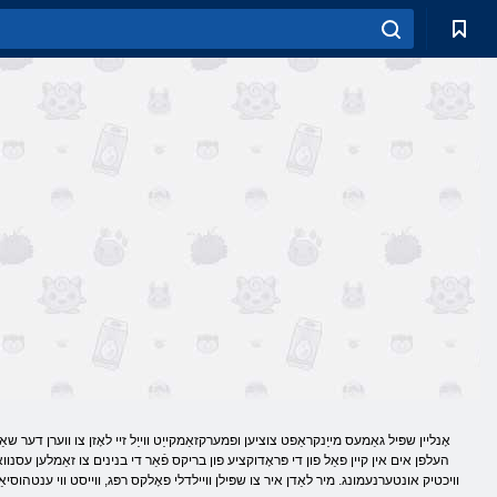
אָנליין שפּיל גאַמעס מייַנקראַפט צוציען ופמערקזאַמקייַט ווייַל זיי לאָזן צו ווערן דער שא
העלפן אים אין קיין פאַל פון די פּראָדוקציע פון ​​בריקס פֿאַר די בנינים צו זאַמלען עסנוואַ
וויכטיק אונטערנעמונג. מיר לאַדן איר צו שפּילן וויילדלי פאָלקס רפּג, ווייסט ווי ענטהוסיאַ