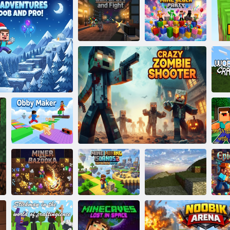
2 טפַארקטלעוו
ףמַאק ןוא טפַארק
ייטראפ קַאלב ןַיימ
4 ןוָאלק ןיימ
סקיב
ו
!ָארּפ ןוא בָאָאנ
ד
רעקַאמ יבָא
!ָארּפ ןוא בָאָאנ טימ זרע
!יטיס קקָאלביקס
:2 ןעלזניא גניניימ