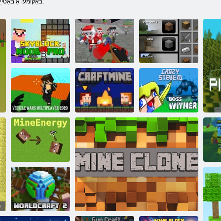
באַקומען אַ באַטייַטיק געלט-קאַפּיטאַל.
עיבמָאז
עסּפילַאקָאּפַא
Noob vs pro
טפַארקדנירג
סרַאוו לעסקיּפ
skyblock
2020
רעַיילּפיטלומ
CrazySteve. io
ןיימפַארק
סרַאוו לטימרָאפ
Minyengy
G