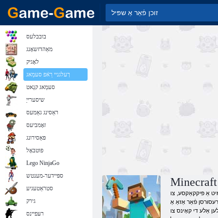
בובבלעס
מאַהדזשאָנג
לאָגיק
ךעלגניי רַאֿפ סעמַאג
סעמַאג קנַאט
שיסערייַ
ראַסינג גאַמעס
זאָמביעס
פּאַסירונג
פוטבאָל
Lego NinjaGo
ספּיידער-מענטש
סטראַטעגיע
מיט אַ פּיקקאַקסע, צו
גירק
עסורסן פֿאַר אַזאַ אַ
ען אַלע די קאָינס צו
רעּפיינס