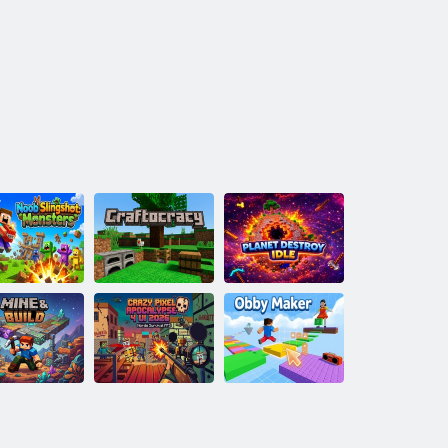
קידייל ןרעטשעצ
סרעטסנָאמ
טענַאלּפ
עיטַארקָאטפַארק
:טָאשגנילס בָא
2026 יו 4
עסּפילַאקָאּפַא