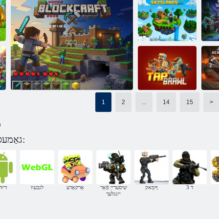
קידייל ןרעטשעצ
טענַאלּפ
ןַאשידַא ָאירַאמ רעבי טפַארקענימ
עיטַארקָאטפַארק
וו
ק
קַאטס קקָאלבענימ
Skyslands. io
1
2
...
14
15
>
Ju
)
Brawl ןּפַאצ
גאַמעס מינעקראַפט דורך קאַטעגאָריע:
BlockCraft
3 ד
ףמַאק
שיסערייַ פֿאַר
אַרקאַדע
לגבעוו
דיור
יינגלעך