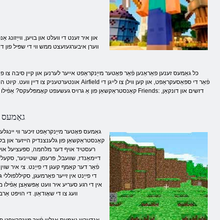
און איר זענט די וועלט און בויען, ווייַזונ
ווערן איבערגעזעצט ממש ווי די שפּיל פון די 
כל גאַמעס זענען פאַראַנען פֿאַר פּאָטער מייַנקראַפט אייער לערנען און קיין סיבה צו פאָרן
אונטערטעניק צו דיין וועט. קיוט הייזער מיט גאַרד
קאַנסטראַקשאַן פון אַ גרויס געשעפט קאָמפּלעקס? אַפֿילו בעשאַס די 
גאַמעס 
גאַמעס פּאָטער מייַנקראַפט זיכער ווי יינגלעך
קאַנסטראַקשאַן פון גלענצנדיק הייזער און בלום 
רעסטיד אויף דער מלחמה, ספּעציעל אויב אי
דיימאַנדז, שוועבל, פּרעסן, שטיינער, סקעלעט
די פייַנט אין זייער פאַרמעגן, סקיללפוללי
אין די רגע סעריע איר וועט אָפּשאַצן אַפֿילו מ
וועג צו די שאָודאַון. די הויפּט אַ