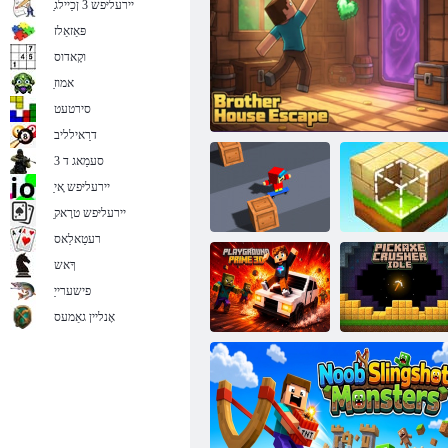
ַיירעליּפש 3 ןכַיילג
פּאַזאַלז
וקָאדוס
ַאמוז
ד 3 טפַארק קַאלב
סירטעט
דרַאילליב
סעמַאג ד 3
ַיירעליּפש ָאי
ַיירעליּפש טרָאק
רעטַאלַאס
ךָאש
פישערייַ
עכָאלעמ קַאלב
ןפיולטנַא זיוה רעדורב
רעדנַאלעטַאקס
אָנליין גאַמעס
קידייל רעשַארק
ד 3 םיירּפ
סקַאקקיּפ
ץַאלּפליּפש