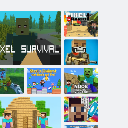
רָאיררַאוו לעסקיּפ
רעפרָאוו לעסקיּפ
עגושמ
!Pro ןוא Noob
Noob שזדיליוו יד
טימ טָארניַארב ַא
סעווַאס
ןענעוונַאג
לַאוויוורוס לעסקיּפ
unshot Gang