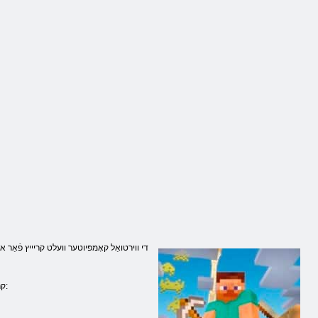
רעקַאמ יבָא
לעסקיּפ עגושמ
ןעיוב & ןַיימ
די ווירטואַל קאָמפּיוטער וועלט קריייץ פֿאַ
קרבן איר צו שפּילן אָנליין גאַמעס מייַנקראַפט, מיר מוזן וואָרענען איר אַז איר זענט געטובלט אין אַ וועלט ווו אַלץ איז געמאכט פון באַזונדער בלאַקס: