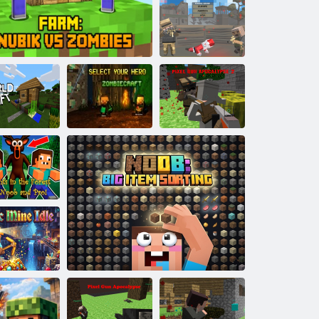
סבַאמ ןַיימ טנייּפ
3 עסּפילַאקָאּפַא
סקיב לעסקיּפ
םערטסקע
2 עסּפילַאקָאּפַא
סקיב לעסקיּפ
Zomberbersylat
סעיבמָאז סוו קיבונ :םרַאפ
טפַארק טלעו
טימ דלַאוו רע
ןיא טכענ 99