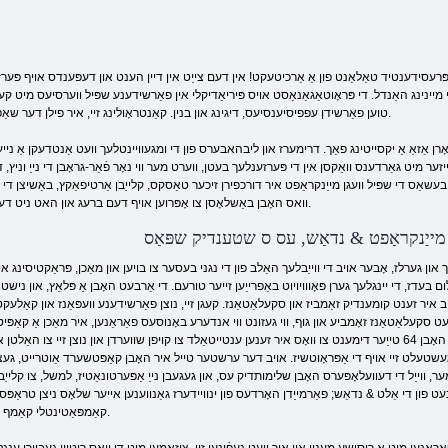
ג אַנפּרעסידענטיד טאַלאַנט פון אַ אַרכיטעקט! אין דעם צייַט אין דיין הענט און דעפּענדס אויף פ
מיינינג האַנדל. די פּראָוטאַגאַנאַסט אויס פּיריאַדיקלי אין פאַרשידענע שפּיל ווערסיעס מיט קעסי
טוען פאַרשידן עפפיסיענסיעס, דיגינג און בנין. קאַנטראָולינג זיי, איר פילן דער שאַפֿער פון פאַקט, און ווי עס וועט סאָלווע בלויז צו איר.
 אַזאַ אַ יקסייטינג פאַך. דרימערז און ליבהאבערס פון די ומגעוויינטלעך וועט אַנטדעקן אַ נייע פּלאַ
ענס וואַקסן אין די פּערזענלעך בעטן, ווערט מער ווי נאָר פֿאַר-גראָבן די נייַ וניץ, דרייווינג די פּראָוטאַגאַנאַסט. אָדער וועט עס
שפּיל וועגן מייַנקראַפט איר דורכפירן זיכער טאַסקס, קלייַבן אַרטיפאַקץ, באַשיצן די שלאָס אָדער נאָר הנאה 
וואס האָבן באַשלאָסן צו אָפּרוען אויף דעם ברעג און האט ניט דערוואַרטן די אַדווענטורעס אַז האט געפֿאַלן אויף זיי.
מייַנקראַפט & נדאַש, עס ס שטענדיק שפּאַס
 און גערלז, אָבער אויב די ווייַבלעך האַלב פון די נגני בעסער צו בויען און מאַכן, פּראַקטיסינג אין
בעדז, די יינגלעך גערן פּאָווויויוט באַפרייַען זייער טורעם. די אַרבעט האָבן אַ פּלאַץ, און נישט 
ר זענט קומענדיק זאַמביז און סקעלאַטאַנז. קעגן זיי, נוצן פאַרשידענע וועפּאַנז און קאַלעקט
 סקעלאַטאַנז זאָמביע און גוף, ווי געזונט ווי אנדערע באָנוסעס פאַראַנען, איר מאַכן אַ קאַפּיט
פֿאַר דער קאַמף קעגן די פייַנט. צי איר שוין האָבן 64 טייַער דימענט צו וואָס איר זענען ענטייטאַלד צו קויפן שווערדן און נוצן זיי צו האַלט
 געשטעלט זיי אויף די אַפּראָוטשיז. אויב דער ערשטער טייל איר האָבן קאַפּטשערד אַוטרייט, געצו
ער, ווייַל די דעוועלאָפּערס האָבן שלימותדיק עס, און געגעבן נייַ אַפּערטונאַטיז, למשל, צו קלייַבן
רבעט פון די אַלט & נדאַש; פאַרמייַדן האָרדעס פון ינוויידערז גאַנווענען אייער שלאָס ניצן טראַפּס 
קאַמפּאַטינטלי קאַמף שוץ.