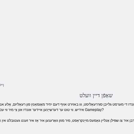
קיגַאמ טפַארק
Skyslands. io
.זבוק io
craft
שאַפֿן דיין וועלט
ר אונדז די מערסט גלייבן סוררעאַליסט, ווו באזירט אויף דעם יחיד מאָומאַנץ פון רעאַליזם, אַלע
אידיש. ווי טוט ער דערשייַנען איידער אונדז און צי מיר ווי עס צו לעבן דער צייַט אַז מיר באַשלאָסן צו ווידמען די Gameplay?