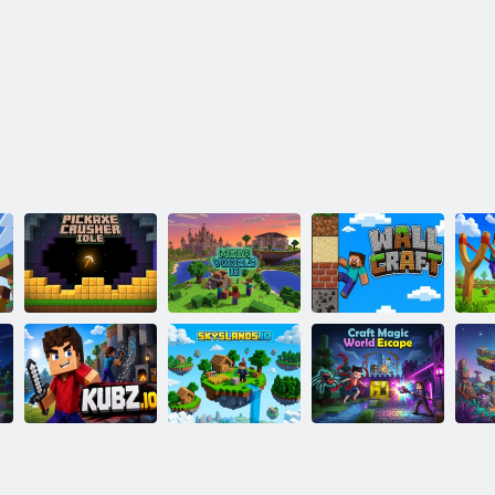
קידייל רעשַארק
ָאנ
טפַארק טנאוו
ַאגעמ
סקַאקקיּפ
ןפיולטנַא טלעוו