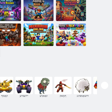
ערוטנעוודַא
קַאלב :ןקעטש
.זבוק io
רוָאקרַאּפ
2026 יו 4
עסּפילַאקָאּפַא
ןפיולטנַא טלע
לעסקיּפ עגושמ
ןעיוב & ןַיימ
קיגַאמ טפַאר
סעמַאגינימ ןופ
st Noob 3D:
טלעוו ייטראפ
Herobrine
קַאלב ןַיימ
ןיילנָא ַאירַאסקימ
Escape
רעטעניש
דזשאַמפּינג
ףמַאק
זאָמביע
ַיירעסיש
קאַמף