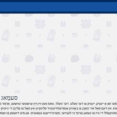
Minecraft סעמַאג
ַפֿער פון אַ יינציק, יינציק צו דער וועלט. דער העלד, וואס וועט זיין זייַן ערשטער טוישעוו, אַרמד 
רג. אין דעם פאַל איר האָבן צו באַווייַזן אַנפּרעסידענטיד פלינקייַט אין מאָל צו קלייַבן די נייטיק ר
סטיקאַללי די גייז צו נעמען אַרויף נייַ לענדער, פאַרטיידיקונג טאָווערס. און מיט דזשאַק צו זאַמל