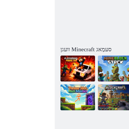
וועגן Minecraft סעמַאג
קַאטס
ד 3 םיירּפ
קקָאלבענימ
ץַאלּפליּפש
ערוטנעוודַא
קַאלב :ןקעטש