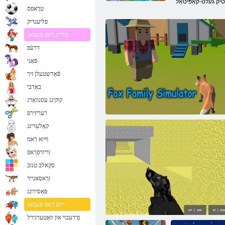
טרָאּפס
פליענדיק
סלריג רַאֿפ סעמַאג
דרעֿפ
פּאָני
פֿאַרשטעלן זיך
באַרבי
קוקינג עסנוואַרג
רעריזירפ
קאַלערינג
ףיוא ךאמ
ןריורפרַאפ
סקַאלב טנוב
זרָאסַאנייד
פּאַסירונג
רעטיילַאימיס החּפשמ סקָאפ
ייווצ רַאֿפ סעמַאג
פירעבוי און וואַטערגירל