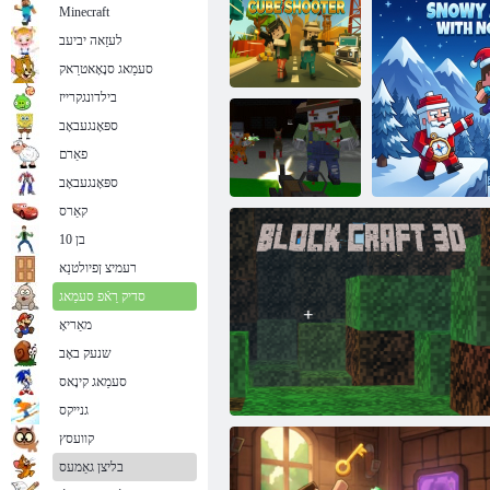
Minecraft
לעזַאה יביעב
סעמַאג סנָאָאטרַאק
בילדונגקרייז
ספּאָנגעבאָב
פאַרם
רעַיילּפיטלומ טַאבמָאק לעסקיּפ
רעטוש עבוק
ספּאָנגעבאָב
קאַרס
בן 10
6 עסּפילַאקָאּפַא
רעמיצ ןפיולטנַא
סקיב לעסקיּפ
סדיק רַאֿפ סעמַאג
מאַריאָ
שנעק באָב
סעמַאג קינָאס
שטנעוודַא קייינש
גנייקס
קוועסץ
בליצן גאַמעס