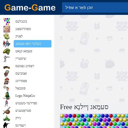
בובבלעס
מאַהדזשאָנג
לאָגיק
ךעלגניי רַאֿפ סעמַאג
סעמַאג קנַאט
שיסערייַ
ראַסינג גאַמעס
זאָמביעס
פּאַסירונג
פוטבאָל
Lego NinjaGo
ספּיידער-מענטש
Free סעמַאג ןיילנָא
סטראַטעגיע
גירק
רעּפיינס