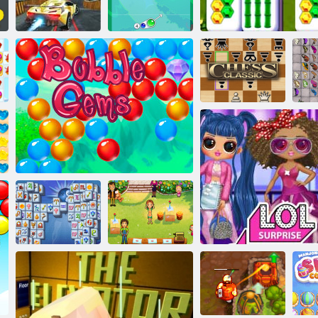
רעוַאט
פרויטאַ צעטרעטן
ירַאסינַאשזד
זמרַאשט זָאלב
ץנַאטס ייווצ
רָאטס גנָאשזדהַאמ
שיסַאלק ךָאש
םייה סיז םייה ס
ילימע קַאמשעג
סעמעג זָאלב
גנָאשזדהַאמ