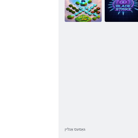
ןרעטש ןגרָאברַאפ
זיימ טכיל
:ַאקָאט
קיירטס דיילב
ּפילפ זָארג
גאַמעס אָנליין