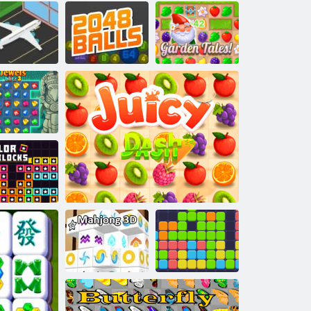
קריס מאַהדזשאָנג
סעלַאט ןַאדרַאג
סללַאב 2048
גנָאשזדהַאמ ךיק
שַאר טרָאּפר
3 ץילב
סלעוועשזד
סקַאלב רילָא