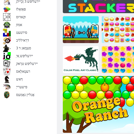
ַיירעליּפש 3 ןכַיילג
3 ןטערטעצ לכיק
פּאַזאַלז
וקָאדוס
ַאמוז
סירטעט
דרַאילליב
סעמַאג ד 3
ַיירעליּפש ָאי
זלַאטַאב
ַיירעליּפש טרָאק
2 טפַאשגנע לכיק
רעקַאטס טַארדַאווק
ירַאססינַאשזד
רעטַאלַאס
ךָאש
פישערייַ
קיסַאלק טסנוק
5 ןגער גרַאווסיז
לעסקיּפ רילָאק
אָנליין גאַמעס