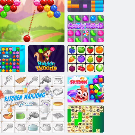
סקַאלב 11 סק 11
!שטַאמ גרַאווסיז
Onet שיסַאלק
טקעננָאק
סדָאָאוו זָאלב
טסייג זָאלב
2 ץילב ַאווקַא
םָאדיקס