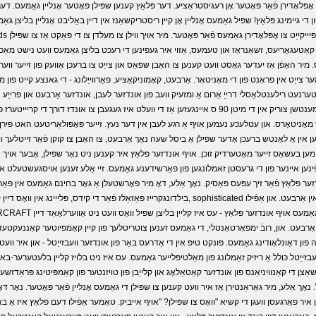
 גיימינג פּלאַץ! שפּיל גאַמעס אָנליין אָן קיין ריסטריקשאַנז אין דיין באַליבט אָנליין בליצן גאַמע
ן קאַטעגאָריעס, זשאַנראַז און טעמעס, אַזוי איר געפינען די רעכט בליצן גאַמעס וועט נישט מאַ
 מיר האָפֿן אַז יעדער גאַסט וועט קענען צו האָבן שפּאַס און צייַט צו ברעכן אַוועק פון זייער ווערי
אינטערנעט רילענטלאַסלי דרייַ אַרום אַ ומזעיק וועב פון אונדזער לעבן, אונדזער אַרבעט און פרייַע 
אינטערנעט צוטריט - נאָר אַ מעטאַל קעסטל אָנגעפילט מיט ווירעס און טשיפּס. פילע מענטשן צוריק אין די מיטן 90 ס איינגעזען אַז די 
מאָניטאָרס. און עטלעכע נעמען אויף אַ רגע לעבן אין דער נעץ. זייער פּאָפּולאַריטעט האט פירן צו 
פּרוען אין אַ לאָנטש ברעכן אָדער שפּילן אַ ביסל שעה נאָך אַרבעט, צו האָבן צו קוקן פֿאַר זייטלעך ווא
ען בעשאַס זייער מאַטערדיק זוכן. אויף אונדזער פּלאַץ איר קענען ניט נאָר שפּילן, אָבער אויך אָפּ
געפֿינען איינער פון די גרעסטן זאמלונגען פון פאַרשידענע גאַמעס. זיי אַלע זענען אויסגעשטעלט 
אונדזער פּלאַץ פֿאַר זיך עפּעס פּאַסיק. נאָך אַלע, דאָ מיר פאָרשטעלן אַ גאָר בחינם גאַמעס אין 
בילדונגקרייז פּאַזאַלז פֿאַר די קידס, פּלייינג אין וואָס דיין קינדער וועלן ווערן מער ינטעליגענט און געבילדעט, sophisticated
 אַרבעט. און, רובֿ ימפּאָרטאַנטלי, די גאַמעס זענען צוטריטלעך פון קיין קאָמפּיוטער קאָננעקטעד
אַונלאָודינג גאַמעס. פּונקט טיפּ אין די אַדרעס באַר פון אונדזער וועבזייַטל - און איר וועט קענע
 וועבזייַטל כּולל אַ ריזיק זאַמלונג פון מאַלטיפּלייער גאַמעס. עס איז ניט בלויז קליין בלעטערער-
ַצן די קאַנוויניאַנס פון אונדזער קאַטאַלאָג און קלייַבן פון טויזנטער פון קאַמפּיטינג פּראַדזשעקס
ך אַלע, מיר גאַראַנטירן אַז איר וועט קענען צו שפּילן די גאַמעס אָנליין פֿאַר פּאָטער. נאָר דאָ