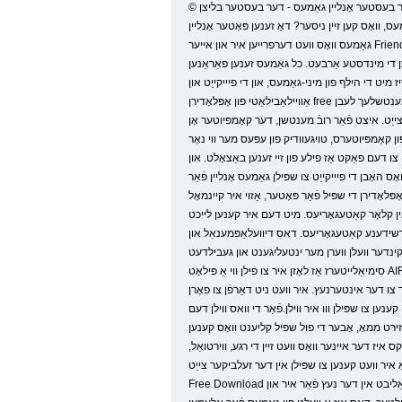
© פּאָטער גאַמעס אָנליין. יעדער טאָג מיר לייגן נייַ אָנליין גאַמעס, קיין בליץ שפּיל איר קענען אָפּלאָדירן פֿאַר פּאָטער אָן רעגיסטראַציע. דער פּלאַץ קענען שפּילן פּאָטער אָנליין גאַמעס. דער בעסטער אָנליין גאַמעס - דער בעסטער בליצן
ס, וואָס קען זיין ניסער? דאָ זענען פּאָטער אָנליין
גאַמעס וואָס וועט דערפרייען איר און אייער Friends אַ ריזיק סומע פון ​​ברירה, ווי געזונט ווי די פיייקייַט צו אָפּלאָדירן גאַמעס פֿאַר פּאָטער. מיר אויך ווילן צו מעלדן צו די פאַקט אַז צו שפּילן free ניט דאַרפֿן צו רעגיסטרירן, ווי required דורך
כן די מינדסטע אַרבעט. כל גאַמעס זענען פאַראַנען
ז מיט די הילף פון מיני-גאַמעס, און די פיייקייַט און
אַוויילאַבילאַטי פון אָפּלאָדירן free גאַמעס וועט נאָר העלפן אין דעם! אין הייַנט ס וועלט יעדער איינער פון אונדז מער און מער צייַט אין פראָנט פון די מאָניטאָר. אַרבעט, קאָמוניקאַציע, פאַרווייַלונג - די גאנצע קייט פון מענטשלעך לעבן
צייַט. איצט פֿאַר רובֿ מענטשן, דער קאָמפּיוטער אָן
וועלט איז געגעבן צו אונדז דורך די קריייטערז פון קאָמפּיוטערס, טויגעוודיק פון עפּעס מער ווי נאָר
דעם פאַקט אַז פילע פון ​​זיי זענען באַצאָלט. און
ָס האָבן די פיייקייַט צו שפּילן גאַמעס אָנליין פֿאַר
לאָדירן די שפּיל פֿאַר פּאָטער, אַזוי איר קיינמאָל
אין קלאָר קאַטעגאָריעס. מיט דעם איר קענען לייכט
פאַרשידענע קאַטעגאָריעס. דאס דיוועלאַפּמענאַל און
 לאָגיק גאַמעס, איבער וואָס איר קענען רעסאַל מיט די גאנצע משפּחה אָדער אַ אָפּטיילונג אין אַרבעט. און אַפֿילו
סימיאַלייטערז אַז לאָזן איר צו פילן ווי אַ פּילאָט AIRCRAFT אָדער ראַסינג מאַשין, אַ פאָאָטבאַללער אָדער אַ בעל פון דאַונכיל סקיינג. א פּלאַץ פון גאַמעס אויף אונדזער פּלאַץ - עס איז קליין בליצן שפּיל וואָס וועט ניט אָווערלאָאַד דיין
 צו דער אינטערנעץ. איר וועט ניט דאַרפֿן צו פאָרן
ן צו שפּילן ווו איר ווילן.פֿאַר די וואס ווילן דעם
באזירט ממאָ, אָבער די פול שפּיל קליענט וואָס קענען
 איז דער איינער וואָס וועט זיין די רגע, ווירטואַל,
 איר וועט קענען צו שפּילן אין דער זעלביקער צייַט,
Free Download גאַמעס און לערנען וועגן נייַ פאַרווייַלונג נעץ. לייג אונדזער פּלאַץ צו דיין בוקמאַרקס - און איר פאַרגעסן וועגן די קשיא "וואָס צו שפּילן? "אויף אייביק. טאָמער אַפֿילו דעם פּלאַץ איז אַ באַליבט אין דער נעץ פֿאַר איר און