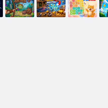
סנעפיד רעוַאט
טנירּפס למיה
ןפיול רעיוב ףיט
ןַאשייטוימ קידייל
וו
וקָאדטעּפ
ראה טענגַאמ
רעשטרַא ןיּפס