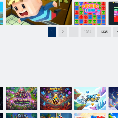
נעללימ ןשַאררעבי לָאל
2 רצוא ןטלאשעג
1
2
...
1334
1335
2 ץרא גנידוּפ
רָאטַאוולע יד