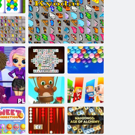
ףלע ףלע
ךָאל יסושזד
ד 3 גנָאשזדהַאמ
דה יַאדָאיק
לרעטַאלפ
י
עסקולעד
סעלבבוב ףָאס
גנָאשזדהַאמ יַאדָאיק לרעטַאלפ
גנָאשזדהַאמ
ףָאס רעטָאָאש
ַארַאווָאק
זָאלב