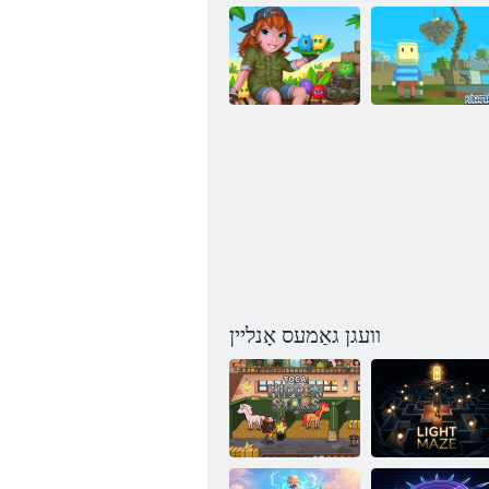
ץרא יקס
טפַארקענימ :יוו
שטנַאר ץנַארַאמ
לזניא יבַאט
וועגן גאַמעס אָנליין