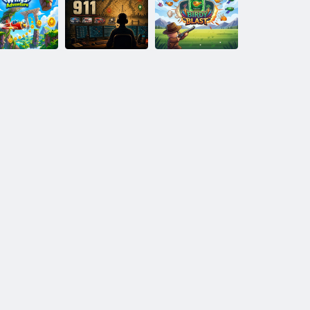
ןָאיּפמַאשט
ןָאיסיסערּפ :לעוד
לָאקָאטָארּפ
Lexi Cozy Cafe
רעטָאָאש
רעהטעַא
גנוריסַאּפ סגני
טסַאלב ידרעב
911 שעּפעד
יּפַאט