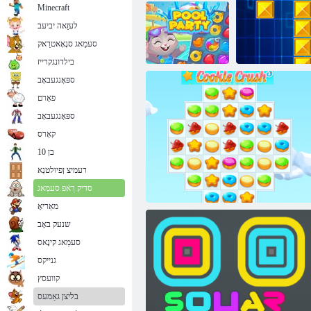
Minecraft
לעזַאה יביעב
סעלבבוב
סעמַאג סנָאָאטרַאק
גנָאשזדהַאמ סַאמ סיסירק
יטרַאמס
בילדונגקרייז
ספּאָנגעבאָב
פאַרם
ייטראפ ןקעב
ספּאָנגעבאָב
קאַרס
בן 10
רעמיצ ןפיולטנַא
ט
סדיק רַאֿפ סעמַאג
מאַריאָ
שנעק באָב
סעמַאג קינָאס
גנייקס
קוועסץ
בליצן גאַמעס