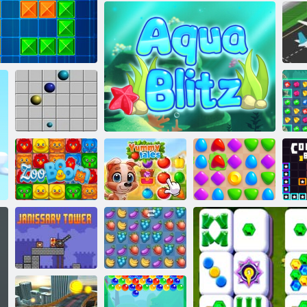
3 שטַאמ יירפ
!ןכַיילג עקצַאצ
ףַא נייג רצוא שימַאק דלָאג
:זלַאדיר גרַאווסיז
ע
שורה 98
סקירטנע
םוב ןטרָאג
ק
ַאנערַא ןכַיילג
ץילב ַאווקַא
תוישעמ ימַאי
רעשיגָאלָאָאז