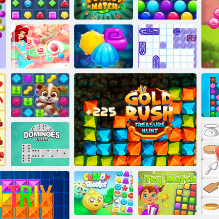
ןַאשידַא סַאמסק
סעלבבוב
ךעיומ-לַאב
שטַאמ דלַאוו
4 ץילב זלושזד
ּפישעלטטַאב םי
2 ץילבַאווקַא
זָאלב גרַאווסיז
ירָאטס שינעטער
טנוה
קיסַאלק
סעָאנימָאד