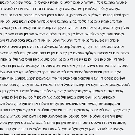
גאַמעס אָנליין, אָפּלאָדירן מיני גאַמעס פֿאַר פּאָטער.ברוכים הבאים צו די בלעטער פון די
אנדערע אָנליין גיימינג זייטלעך. בליצן גאַמעס אויף אונדזער פּלאַץ זענען צעטיילט אי
אָנליין פֿאַר פּאָטער, טאָג און נאַכט, און דער פּלאַץ איז קעסיידער ופּדאַטעד מיט נייַ גאַמעס.
פינדס זייַן אָפּשפּיגלונג אין דער ווירטואַל וועלט. און אין די לעצטע ביסל יאָרן, די 
העלפן מיט די אַרבעט. פאָלקס גאַמעס אין אַז צייַט און צו דעם טאָג טאָן ניט לאָזן אונדזער 
פֿאַר די וואס טאָן ניט ווילן צו גיין אין די גיימינג וועלט מיט אַ קאָפּ וואס נאָר ווילן צו אָ
פּאָטער.אויב איר זענט איינער פון זיי, איצט איר ניטאָ פּונקט ווו לאַנג געחלומט פון צו באַקומ
האָבן צו קוקן ווידעראַמאָל יעדער צייַט ליב געהאט דורך פאַרווייַלונג. דאָ איר וועט 
געפֿינען פּונקט די וועג אַ ווירטואַל וואַקאַציע אַז איר ווי.אַלעמען קענען געפינען אויף 
קאָמפּיוטער און וועט נישט נעמען פיל מאָל. איר קענען לייכט שפּילן אַפֿילו צווישן
ומבאַקוועם שרייַבטיש, האט טויזנטער פון נאַריש שאלות און דערוואַרטן אַ ביסל שעה פון ד
אַדרענאַלאַן וואס לאָנגס צו אַראָפּוואַרפן אין די ווירטואַל וועלט מיט אַ קאָפּ אויף אונדזער
שיקן איר אין אַ וועלט פון יקסייטמאַנט און פּאַסירונג. קוק אין דעם קאַטעגאָריע, צו אָפּשא
שטוב צו איר. דו זאלסט נישט זיין דערשראָקן פון שווינדל, בעשאָלעם גיט אויף קיין שפּיל. נאָ