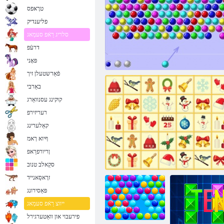
טרָאּפס
פליענדיק
סלריג רַאֿפ סעמַאג
דרעֿפ
פּאָני
פֿאַרשטעלן זיך
באַרבי
קוקינג עסנוואַרג
רעריזירפ
קאַלערינג
ףיוא ךאמ
ןריורפרַאפ
5 למטה רעטוש זָאלב
סקַאלב טנוב
זרָאסַאנייד
פּאַסירונג
ייווצ רַאֿפ סעמַאג
פירעבוי און וואַטערגירל