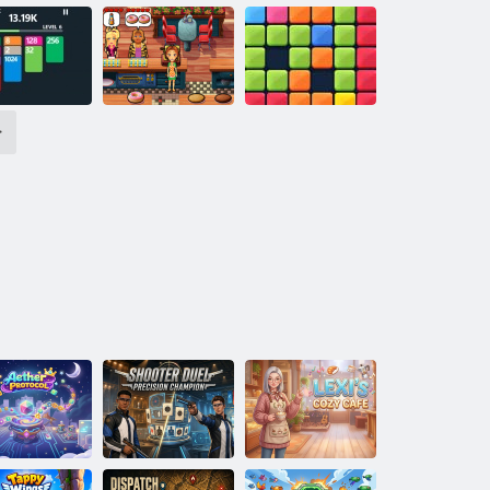
ימעשטלַא
קיסַאלק
רעטסי סיז
גנָאשזדהַאמ
ןָאממַאגקקַאב
גנָאשזדהַאמ
סלַאינ
>
בייהנא וינ ס
סולּפ 2020
ילימע קַאמשעג
סדרַאק 2048