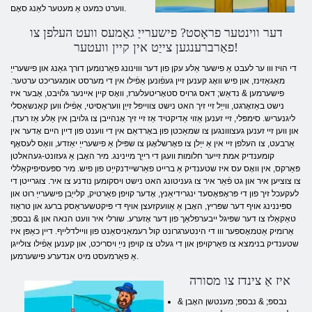
ווערט כּמעט אַ מעטער לאַנג סאָם.
דער ווינטער פראָסט? פישערייַ גאַמעס וועט העלפן צו
פאַרברענגען צייַט אין קיין וועטער!
די הויז ווו ער לעבט אַ פישער אַלע עקן פון דער וווינונג פאַרנומען דורך גאַנג און פישערייַ
מאַגאַזינז, און פיש וואָג קענען זיין געפֿונען אַפֿילו אין די מערסט אומגעריכט ערטער.
פישערמען & נדאַש; דאס גרויס סטאָריטעלערז, וואָס קיין איינער גלויבט, אָבער איז
נישט באַזאָרגט, ווייַל זיי זיך האט נישט צווייפל זייַן וועראַסיטי, אַפֿילו ווען קאַנשאַסלי
ליגנעריש. סימפּלי, זיי זענען אַזוי אַדיקטיד אַז זיי זיך אָנהייבן צו גלויבן אין אַלע אַז רעדן.
און ווען זיי זענען געצווונגען צו שמאַכטן פון באָרדאַם אין די ווענט פון דיין היים אָדער אין
אַרבעט, צו העלפן זיי אין אַ ייַלן צו פאָרשלאָגן צו שפּילן אַ פישערייַ יאַזדע, וואָס לעסאָף
קומענדיק אמת זייער חלומות וועגן די רייַך מיינינג. מיר האָבן אַ געזונט-געהאלטן
פּאַרקס, אין וואָס עס איז שטענדיק אַ ברייט פאַרשיידנקייַט פון פיש. מיר ספּעסיפיקאַללי
צו צוציען איר און גט פֿאַר איר צו געניטונג האט נישט ויסקומען נודנע צו איר. צוגרייטן די
לעקעכל זיך פון די פּראָפּאָסעד ינגרידיאַנץ, אָדער קויפן פאַרטיק, קלייַבן פישערייַ רוט און
ספּיננינג אויף דער שפּריץ, האָבן אַ אַוועקזעצן אויף די פּיקטשעראַסק ברעג און טראָוז
טאַקאַלז צו דער שפּיגל ייבערפלאַך פון דער אָזערע. שורלי איר וועט הנאה און & נבספּ;
אַרומיק אַטמאָספער ווו די הינטערגרונט קול רעמאַניסאַנט פון וויילדלייף. דיין כאַפּן איז
שטענדיק בנימצא צו פאַרקויפן און די געלט צו קויפן נייַ ויסריכט, און קענען אַפֿילו צולייגן
אַ פאַרמעסט מיט אנדערע פישערמען.
איז אַ צינדז צו מסורה
& נבספּ; & נבספּ; מענטשן האָבן