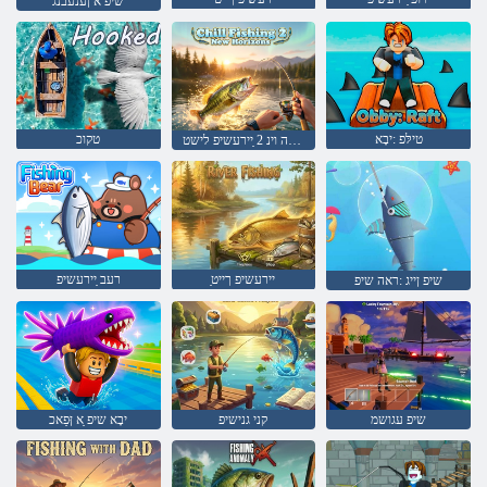
שיפ א ןענעבנג
טילּפ :יבָא
טקוכ
סנָאזירָאה וינ 2 ַיירעשיפ לישט
ַיירעשיפ ךייט
רעב ַיירעשיפ
שיפ ןייג :ראה שיפ
שיפ עגושמ
קני גנישיפ
יבָא שיפ ַא ןּפַאכ