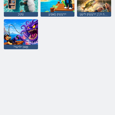
סנָאזירָאה וינ 2 ַיירעשיפ לישט
ַיירעשיפ סַאּפש
טקוכ
!ןּפַאכ ילדעד