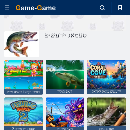
סעמַאג ַיירעשיפ
ַיירעשיפ עווָאק לַארָאק
דנָאּפ וָאליוו
בעיבי האַזעל פישינג צייט
מאָרגן כאַפּן
2 יזנערפ ַיירעשיפ
!ןּפַאכ ילדעד