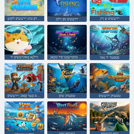
ַיירעשיפ וצ ןייג
זדנערפ טימ ַיירעשיפ ליּפש
ַיירעשיפ ןופ ךלמ
זוָאלַאש נקוטרעטנו ּפיד טכַאנ
ןיילנָא טַאקרעשיפ יד
סטּפעד יד גָאוו
טסעווק ַיירעשיפ
טסעווק שיפ
טָארניַארב דוס םעד ןּפַאכ :ַיירעשיפ
ירופ ַיירעשיפ
רעשיפ ךייט