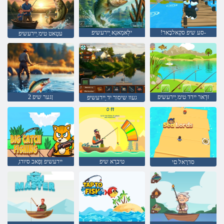
!סע שיפ סקָאלבָאר-
ילַאמַאנַא ַיירעשיפ
עטַאט טימ ַיירעשיפ
זדַאר יירד טימ ַיירעשיפ
2 ןגער שיפ
געוו שיסור יד ַיירעשיפ
טיברָא שיפ
ַיירעשיפ ןּפַאכ סיורג
סדרָאל םי