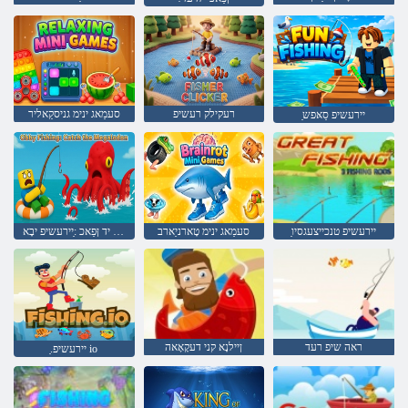
רעקילק רעשיפ
סעמַאג ינימ גניסקַאליר
ַיירעשיפ סַאּפש
ַיירעשיפ טנכייצעגסיו
סעמַאג ינימ טָארניַארב
ןָאדָאלַאגעמ יד ןּפַאכ :ַיירעשיפ יבָא
ראה שיפ רעד
ןיילנָא קני דעקָאָאה
.ַיירעשיפ io