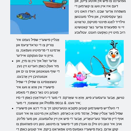
געלערנט צו פיש אין אלטע צייטן, און
דעם איז איין וועג צו קאָרמען די
משפּחה אָדער שבט. ראַדז האט ניט
נאָך עקסיסטירן, און ווילד מענטשן
ווילדיד לאַנג פּוינטי סטיקס, טראָוינג
זיי ווי ספּעאַרס אָדער נאָר קאַטשינג
רויב מיט זיין נאַקעט הענט. עטלעכע
אָנליין פישערייַ שפּיל נעמט איר
צוריק צו די טראדיציעס און
אַרמינג די פּרימיטיוו וועפּאַנז, צו
ווייַזן ווי עס געקוקט איידער.
אָדער זאָל איך גיין צו מייַן, און
מיר וועלן כאַפּן הערינג זייַן נעץ.
די שיף געגאנגען אויס צו ים און
אנגעהויבן זיין אַרבעט.
טשאָאָסינג צו שפּילן די שפּיל
פישערייַ אין אַזאַ אַ וועג איר
קענען ניט נאָר כאַפּן די מאַסע
טוישן, אָבער גרעסערע פיש, אַזאַ ווי שאַרקס. די מער די רעזידאַנץ כאַפּן די סיז
און אָושאַנז, די מער Profits איר וועט. & נבספּ;
די העלדיש פישערמען קענען סקובאַ ונטערטוקנ זיך צו די דנאָ און פישערייַ
שפּיל פֿאַר אָנליין שפּיל, אַרמד מיט אַ כאַרפּון. האַלטן אין מיינונג אַז איר זענט
אויף דיין פרעמד טעריטאָריע, אָבער די פיש אין זיין עלעמענט, און מער פלינק.
אויב איר טאָן ניט ווילן צו ווענדן פון די פישער צו מיטאָג, טאָן ניט פאַרגעסן צו
קוקן אַרום. בעת פישערייַ גאַמעס מיט אַפּאַראַט ביקס, איר קענען כאַפּן די