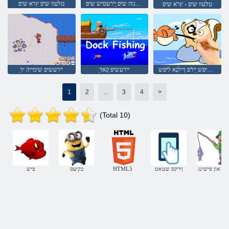
רעטנוה שיפ ַיירעסיש שיפ
טלעוו שיפ ץרא שיפ
טלעוו שיפ - ץרא שיפ
ןשַאררעבי ַיירעשיפ :רפס גנירעלַאק ליּפש ַיירֿפ ןיילנָא ליּפש
ַיירעשיפ קָאד
ַיירעשיפ שימייה יד
1
2
...
3
4
>
(Total 10)
יעג און פישינג
ןירקס שטאט
HTML5
בקיעס
פיש