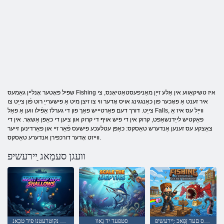
שפּיל פּאָטער אָנליין גאַמעס Fishing איז טשיקאַווע אין אַלע זייַן מאַניפעסטאַטיאָנס, צי
איר זענט אַ פאָכער פון כאַנגגינג אויס אָדער ווי צו זיצן מיט אַ פישערייַ רוט פֿון צייַט צו
צייַט. דורך דעם פּאַרטיייש פאַך פון די גערלז אַפֿילו ווען אַ פאַל Falls, ווייַל עס איז אַ
פאַקטיש לייַדנשאַפט, קרוק אין די פיש אויף די קרוק און ציען די כאַפּן אַשאָר. אין די
צאַצקע עס זענען אַנדערש טאַסקס: כאַפּן עטלעכע פישעס פֿאַר זיי און פאַרדינען זייער
ווייזט אָדער דורכפירן אנדערע טאַסקס.
וועגן סעמַאג ַיירעשיפ
טָארניַארב דוס םעד ןּפַאכ :ַיירעשיפ
סטּפעד יד גָאוו
זוָאלַאש נקוטרעטנו ּפיד טכַאנ