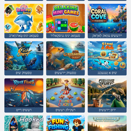
ַיירעשיפ עווָאק לַארָאק
סעמַאג ינימ גניסקַאליר
סעמַאג ינימ טָארניַארב
שיפ א ןענעבנג
טסעווק ַיירעשיפ
טסעווק שיפ
ירופ ַיירעשיפ
רעקילק רעשיפ
רעשיפ ךייט