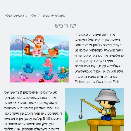
סעמַאג ַיירעשיפ
אַלץ
גאַמעס אָנליין
צו די פיש?
אָה, דאָס פישערייַ, טאַקע, די
פישערמען! זיי קיינמאָל באַקומען
באָרד, ספּעציעל ווען זיי רעדן וועגן
זייער פישערייַ עקספּלויץ. עס מיינט
אַז אַלעמען איז ניט נאָר פּיקט אַרויף
אויף די קרוק פֿאַר קאַרפּ און
גאָלדפיש קאַט, וואָס וועט מקיים
אַלע תאוות, און אַפֿילו אומגעקערט
עס צוריק, ווי אַ באָבע מייַסע די
Fisherman און די גאָלדען Fish.
סטאָריעס פון פישערמען & נדאַש; עס
איז די גאנצע געשיכטע, ספּייסט מיט
ימאָושאַנז און דזשעסטשערז. זיי זענען
אַזוי יקסייטאַד און אַדיקטיד צו בעשאַס
די געשיכטע אַז פֿאַר האַלב פון זייער כאַפּן
ריסעס 5-15 קילאָגראַמס, און גרויס פיש
צוואַנציק סענטימעטער ערשטער צו
דרייַסיק, דעמאָלט פערציק, און ענדלעך