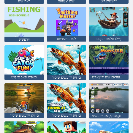
ַיירעשיפ ףיט
שיפ וצ ןּפַאצ
ראה שיפ
ןכַיילג טלעוו רעסַאוו
לעב גניהטימס
ַיירעשיפ
שינעעזרַאפ שיפ יד ןגָאלש
סַאּפש ןּפַאכ םי ףיט
םי ןיא ַיירעשיפ שיסור
םי ןיא ַיירעשיפ שיסור
םי ןיא ַיירעשיפ שיסור
ַיירעשיפ שיטקַאפ ןָארַאב ַיירעשיפ