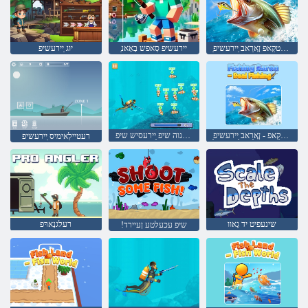
ַיירעשיפ שיטקַאפ ןָארַאב ַיירעשיפ
ַיירעשיפ סַאּפש בָאָאנ
יוג ַיירעשיפ
ַיירעשיפ שיטקַאפ - ןָארַאב ַיירעשיפ
רעטנוה שיפ ַיירעסיש שיפ
רעטיילַאימיס ַיירעשיפ
שינעפיט יד גָאוו
רעלגנָארּפ
!שיפ עכעלטע ןעיירד