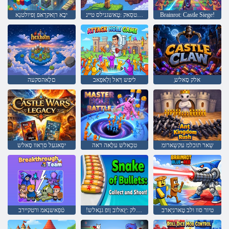
Brainrot: Castle Siege!
המחלמ עלטסַאק :טָאשגנילס טיינ
יבָא רוָאקרַאּפ ןפיולטנַא
ָאלק סָאלש
ליּפש ךָאל ןלַאפַאב
םלָאהסקעה
שַאר תוכלמ עקשַארומ
טכַאלש עלָאה ראה
יסַאגעל סרַאוו סָאלש
טיור סוו ולב טָארניַארב
!ןעיירד ןוא ןבַיילק :ץַאלוב ןופ גנַאלש
טֿפַאשנַאמ ורטקיירב