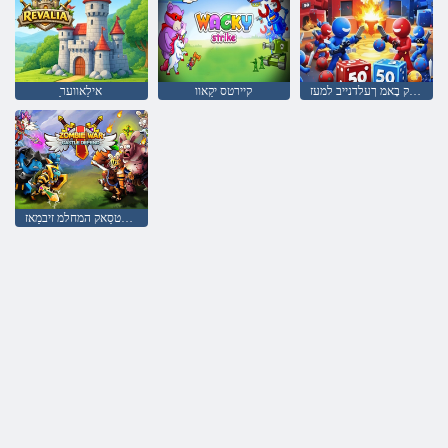
לָארטנָאק בָאמ ךעלדנייב למעז
קיירטס יקַאוו
ַאילַאווער
ןצישַאב עלטסַאק המחלמ זיבמַאז