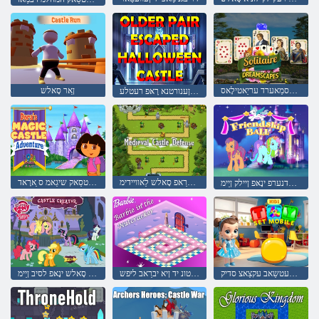
סעּפַאקסמַאערד עריַאטילָאס
ןַאר סָאלש
עלטסַאק ןעעווָאללַאה ןענורטנא רָאּפ רעטלע
גנוקידייטרַאפ סָאלש לַאוויידימ
ערוטנעוודַא ערוטנעוודַא עלטסַאק שיגַאמ ס ַארָאד Explorter יד ַארָאד
עקליּפ ּפישדנערפ ינָאּפ ןיילק ןַיימ
קידוועריר קיטעטשַאב עקצַאצ סדיק
רעקַארקטונ יד ןיא יברַאב ליּפש
רעפעשאב סָאלש ינָאּפ לסיב ןַיימ