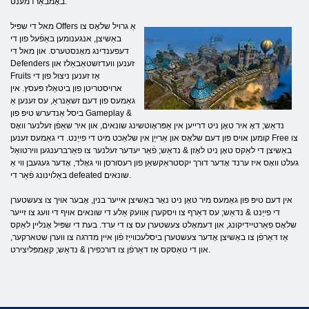
באָמבאַרדמענט.
מאל די שפּיל Offers אַ גרויל שלאָס צו
באַשיצן, אנגענומען באַפֿעל פון די
דעפענדינג מאָנסטערס. און מאל די
Defenders זענען וועדזשטאַבאַלז און
Fruits אַז זענען ניצול פון די
ארויסטריטן פון ביטאַלז פּעסץ. אין
גאַמעס פון דעם זשאַנראַ, עס זענען אַ
ביסל אַנדערש טיפּ פון Gameplay &
נדאַש; דאָ איר טאָן ניט דרייען אין אַפּראָוטשינג שונאים, און איר שאַפֿן זעלנער וואָס
קומען אויס פון דעם שלאָס און אַרייַן אין שלאַכט מיט די פייַנט. די גאַמעס זענען Free צו
באַשיצן די לאַקס טאָן ניט לאָזן & נדאַש; פֿאַר יעדער זעלנער צו פאַרברענגען ווירטואַל
געלט וואָס איז ערנד אָדער דורך יקסטראַקשאַן פון רעסורסן ווי גאָלד, אָדער געגעבן ווי אַ
באַלוינונג פֿאַר די defeated שונאים.
אין דעם טיפּ פון גאַמעס מיר טאָן ניט נאָר באַשיצן אייער בנין, אָבער אויך צו צעשטערן
די פייַנט & נדאַש; עס דאַרף צו ויסקערן אַוועק אַלע די שונאים אויף די וועג צו זייער
שלאָס פאַרטיידיקונג, און דעמאָלט צעשטערן עס צו די ערד. בעת די שפּיל אָנליין לאַקס
אַז דאַרפֿן צו באַשיצן אָדער צעשטערן ביסלעכווייַז פֿון איין מדרגה צו ווערן שטארקער,
און די טאַסקס אַז דאַרפֿן צו דורכפירן & נדאַש; קאָמפּליצירט.