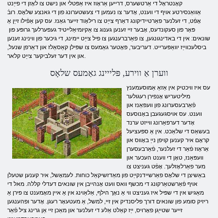
קאָנטראָל די אַרטשערס, דרייען אַראָוז איז אַפּטלי און נישט צו לאָזן די פייַנט
אַוואַנסירטע אויף די ווענט, אָדער צו נעמען די צעשטערונג פון די גאנצע שלאָס. רובֿ
אָפֿט, די זעלנער פאַרטיידיקונג דאַרף צייַט צו רילאָוד זייער גאַנז. עס קען אַפֿילו זייַן אַ
פּאָר פון סעקונדעס, אָבער זיי זענען גענוג צו אַקיומיאַלייטיד געפערלעך גרופּע פון ​​
שונאים: אין די באדינגונגען, צו פאַרברענגען צו פיל צייַט יימינג, די גיכער פון ווינינג זענען
ביסלעכווייַז יוואַפּערייט. דעריבער, פּאָטער גאַמעס צו שפּילן קאַסאַלז און דאַרפן שנעל,
און אין דער זעלביקער צייַט קלאר.
ווערן אַ ווירע, פּלייינג גאַמעס שלאָס
עס איז וויכטיק אין אַזאַ אַמוסעמענץ
מיליטעריש אָנפירן רעגולער
פֿאַרבעסערונג פון וועפּאַנז און
ווענט. עס אויסגעגעבן באָנוסעס
אָדער דערפאַרונג ווייזט ערנד
בעשאַס די שלאַכט. אין אַ ספּעציעל
קראָם איר קענען קויפן נייַ באָווס און
אַראָוז פֿאַר די זעלנער, פֿאַרבעסערן
וועפּאַנז, טאָן די ווענט העכער און
מער פאַרלאָזלעך. אָפֿט געניצט צו
באַשיצן די שלאָס פאַרשיידנקייַט פון מאַדזשיקאַל כוחות. לעמאָשל, איר קענען שטעלן
אויף פֿאַרשטאַרקונג די מכשף וואס וועט אָנהייבן אין שונאים דעדלי קללה. מאל די
מאַגיש אין די שפּיל איז געניצט ווי אַ נאָך הילף, אַלאַוינג אין אַ איין מאָמענט צו פירן אַ
ריזיק סומע פון ​​שונאים דורך פליסנדיק אין זיי, למשל, אַ מעטעאָר רעגן. אָדער ופהענגען
זייער שטייַגן פאָרויס, ייַז קאַלט אַלע די זעלנער און מאַכן זיי אַן גרינג ציל פֿאַר