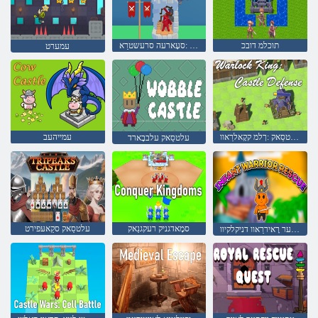
תוכלמ דובכ
המחלמ עלטסַאק :סעָארעה סרעשטרַא
עמערט
גנוקידייטרַאפ עלטסַאק :ךלמ קקָאלרַאוו
עמייהעב
עלטסַאק עלבבָארד
סמָאדגניק רעקגנַאק
עלטסַאק סקַאעּפירט
ויקסער רָאיררַאוו דניקלקיוו