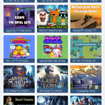
טסעווק ויקסער לַאיור
ןפיולטנַא לַאוועידעמ
טכַאלש לעצ :סרַאוו סָאלש
תוברוח ךרוד םַאטש לקיצָאטָאמ
טעזָאלק ידיביקס קינַאּפ עלטסַאק יקנורּפס
רעיוט לַאיור יד ןפיולטנַא
המחלמ סמָאדגניק ינימ ריפ
עלטסַאק רַאטַאווַא סעסנירּפ לדיימ - מַאי
סָאלש ץַאק לַאקישזדַאמ
10 ןפיולטנַא עלטסַאק עירעטסימ
11 ןפיולטנַא עלטסַאק עירעטסימ
2 סרַאוו עלטסַאק