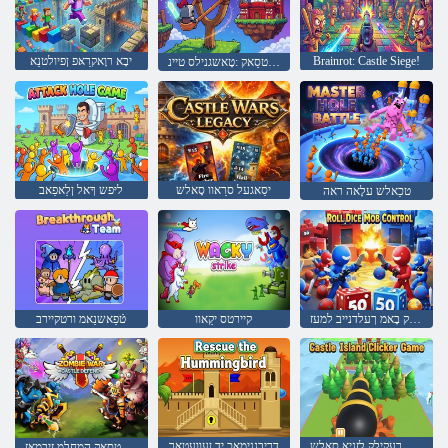
Brainrot: Castle Siege!
יבָא רוָאקרַאּפ ןפיולטנַא
המחלמ עלטסַאק :טָאשגנילס טיינ
יסַאגעל סרַאוו סָאלש
ליּפש ךָאל ןלַאפַאב
טכַאלש עלָאה ראה
לָארטנָאק בָאמ ךעלדנייב למעז
קיירטס יקַאוו
טֿפַאשנַאמ ורטקיירב
ליּפש רעקילק לזניא סָאלש
דריבגנימַאכ יד ןעוועטַאר
ןצישַאב עלטסַאק המחלמ זיבמַאז