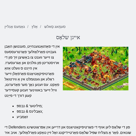
סעמַאג סָאלש
אַלץ
גאַמעס אָנליין
אייגן שלאָס
אין די פאַרגאַנגענהייַט, מענטשן האָבן
געבויט פאַרלאָזלעך פאָרטרעססעס
צו זייער ווענט צו באַשיצן זיך פון די
ארויסטריטן פון גזלנים און אַגרעסערז.
אין הייַנט ס וועלט אַזאַ
פאָרטיפיקאַטיאָנס פאַרפאַלן זייער
ראָלע און געטומלט אין אַ ווירטואַל
פאַקט. עס זענען נאָך מער פאָדערונג,
ווייַל זייער באוווינער זענען קעסיידער
קעגן דורך די פייַנט
מיליטער & נבספּ;
גאָבלינס & נבספּ;
זאָמביע
די Defenders פון די שלאָס ליגן אויף די פאָרטיפיקאַטיאָנס און דרייען אין אַפּראָוטשינג
שונאים. פֿאַר אַ מצליח שפּיל שלאָס פאַרטיידיקונג זאָל זיין טאַקע פאַרלאָזלעך. אויב איר