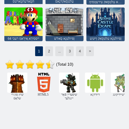
עלטסַאקדנַאס
הטַאדעהטַארטס
ןפיולטנַא עלטסַאק עירעטסימ
ןפיולטנַא עלטסַאק ןייטש
ןפיולטנַא סָאלש
64 ייססידָא ָאירַאמ רעבי
1
2
...
3
4
>
(Total 10)
פאַרטיידיקונג
דיורדנַא
שיסערייַ פֿאַר
HTML5
שוץ פון די
יינגלעך
שלאָס