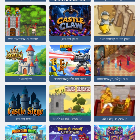
שוץ פון די קרוסאַדער
ָאלק סָאלש
סנעפיד עלטסַאק סנַאידרַאוג ינימ
לרוג ןופ םעדָאֿפ רָאָאמרעווע
טיור סוו ולב טָארניַארב
ַאילַאווער
ץהגינק יד ףָא ראה
ךלמ סנעפיד םערוט ליּפש
עגעיס סָאלש