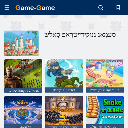
סעמַאג גנוקידייטרַאפ סָאלש
בעיבי האַזעל בייַ ביטש
באָיס ד 'קרייַזבויגן
יפּלייַער Empire אָנליין 2
!ןעיירד ןוא ןבַיילק :ץַאלוב ןופ גנַאלש
םלָאהסקעה
שַאר תוכלמ עקשַארומ