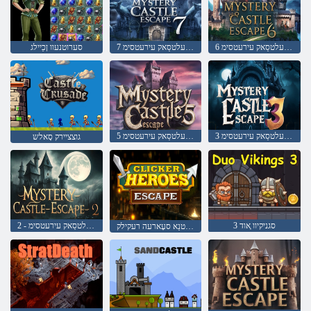
6 ןפיולטנַא עלטסַאק עירעטסימ
7 ןפיולטנַא עלטסַאק עירעטסימ
סערוטנעוו ןכַיילג
3 ןפיולטנַא עלטסַאק עירעטסימ
5 ןפיולטנַא עלטסַאק עירעטסימ
גוצציירק סָאלש
3 סגניקיוו ָאוד
2 - ןפיולטנַא עלטסַאק עירעטסימ
ןפיולטנַא סעָארעה רעקילק