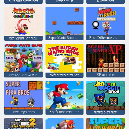
63 וירמ רפוס
ה'גנינ ברברש
וירמ רפוס םלועב קינוס
Rush Difference וירמ רפוס
Super Mario Bros: הצירפ םינקחש ינש
שאר וירמ העיבצ רפס
XP וירמ רפוס
וירמ הקיטמתמ קחשמ
וירמ רפוס םיחאה לזאפ
2 הנוע :וירמ רפוס לזאפ
.םיחא הקיפ רפוס
י'גאה רפוס םיחאה