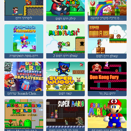
וירמ רפוס ןורכיז סיטרכ קחשמ
ליסרדגי וירמ
קילק וירמ רפוס
2 שאלפ וירמ רפוס
וירמ-סופת תואקתפרה
שאלפ וירמ רפוס
ירויפ גנוק ןוד
יגאוו רפוס
שדוחמ Scratch Christmas-ב וירמ רפוס
64 האיסידוא וירמ רפוס
םישודקה לכ ליל וירמ רפוס