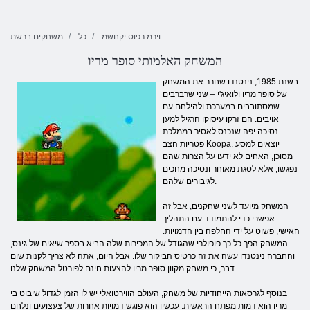
וירמ רפוס יקחשמ
כל
משחקים ברשת
המשחק האלמותי סופר מריו
בשנת 1985, נינטנדו שחרר את המשחק
של סופר מריו ולואיג'י – שני שרברבים
שמסתובבים במערכת ולהילחם עם
אויבים. הם זרקו עיסוקו הרגיל למען
נסיכה יפה שנכנס לאסיר בממלכת
פטריות הצב Koopa. יוצאים למסע
מסוכן, האחים לא ידעו על הצרות שהם
נפגשו, אלא לסגת מאוחר ונסיכה מחכים
לגיבורים שלהם.
המשחק מיועד לשני שחקנים, אבל זה
אפשרי כדי להתמודד עם התהליך
האישי, פשוט על ידי החלפה בין הדמויות.
המשחק הפך כל כך פופולרי שהגודל של המכירות שלה הביא בספר שיאים של גינס,
והחברה נינטנדו עשה את זה כרטיס הביקור שלו. אבל היום, אתה לא צריך לקנות שום
דבר, כי משחק מקוון סופר מריו להצעות חינם לפורטל המשחק שלנו.
בנוסף לגרסאות הייחודיות של משחק, העולם הווירטואלי יש לו הזמן לגדול שיבוט בי
מריו הוא דמות מפתח הראשית. עכשיו הוא פוגש דמויות אחרות של צעצועים ונלחם