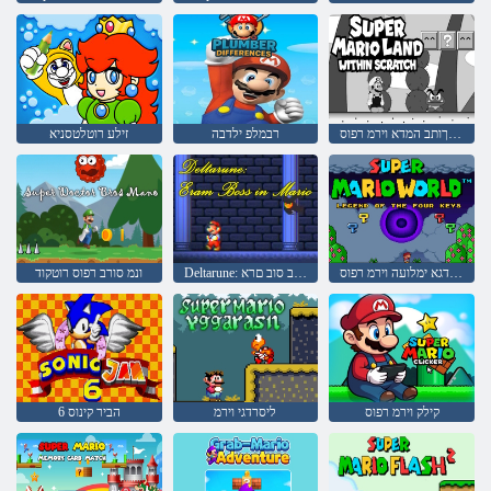
הטירש ךותב המדא וירמ רפוס
רבמלפ ילדבה
זילע רוטלטסניא
תוחתפמה תעברא לש הדגא ימלועה וירמ רפוס
Deltarune: וירמב סוב םרא
ונמ סורב רפוס רוטקוד
קילק וירמ רפוס
ליסרדגי וירמ
6 הביר קינוס