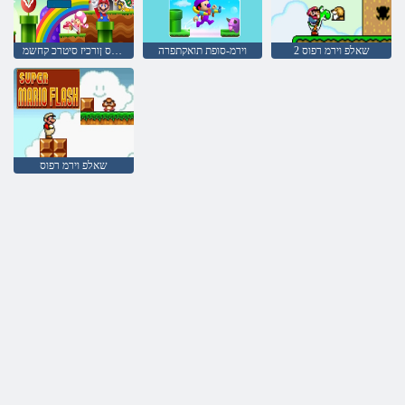
2 שאלפ וירמ רפוס
וירמ-סופת תואקתפרה
וירמ רפוס ןורכיז סיטרכ קחשמ
שאלפ וירמ רפוס