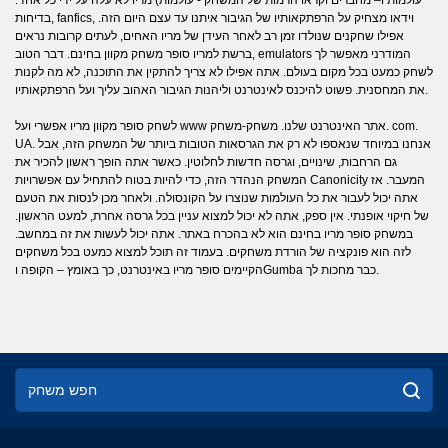
עולמות ו– מחברים וקראו הרמות של המשחק - עולמות) מריו לא עלה על ידי כל אחד.
בדיחות, fanfics, וידאו מצחיק על הרפתקאותיו של הגיבור איתנו עד עצם היום הזה.
אפילו שחקנים שנולדו זמן רב לאחר העידן של מריו האחים, לעתים קרובות נראים
ברשת למריו סופר משחק מקוון בחינם. דבר הטוב, emulators המודרני מאפשר לך
לשחק כמעט בכל מקום בעולם. אתה אפילו לא צריך להתקין את התוכנה, לא מה לקנות
את המחסנית. פשוט להיכנס לאינטרנט וליהנות הגיבור האהוב עליך ועל הרפתקאותיו.
לשחק סופר מקוון מריו אפשרי ועל www אתר האינטרנט שלנו. משחק-משחק. com.
UA. אנחנו במיוחד שנאספו לא רק את הגרסאות הטובות ביותר של המשחק הזה, אבל
גם הרחבות, שינויים, וגרסה חדשות לחלוטין. כאשר אתה הופך ראשון להכיר את
המשחק הנהדר הזה, כדי להיות בטוח להתחיל עם אפשרויות Canonicity המעבר. אז
אתה יכול לעבור את כל העולמות שנוצרו על הקונסולה. ולאחר מכן לנסות את הטעם
של חיקוי אופנתי. אין ספק, אתה לא יכול למצוא עניין בכל גרסה אחרת, למעט הראשון.
במשחק סופר מריו בחינם הוא לא בהכרח באתר. אתה יכול לעשות את זה במחשב.
לזה הוא פונקציה של הורדת משחקים. בעמוד זה תוכל למצוא כמעט בכל משחקים
הקיימים סופר מריו באינטרנט, כך באומץ – הקופה וGumba כבר מחכות לך.