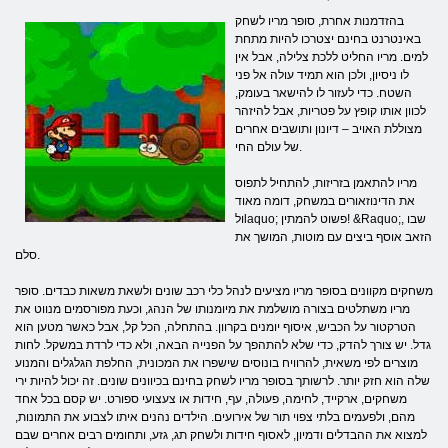
בהזדמנות אחרת, סופר מריו לשחק
באינטרנט בחינם יצטרכו להיות מתחת
למים. מריו החליט ללכת צלילה, אבל אין
לו ניסיון, ולכן הוא תמיד עולה אל פני
השטח. כדי לעזור לו להישאר בעומק,
לכוון אותו קופץ על פטריות, אבל להיזהר
מצוללת האויב – דיונון ותושבים אחרים
של עולם החי.
מריו להתאמן בזריזות, להתחיל לתפוס
את הדינוזאורים במשחק, דומה מאוד
ולlaquo; פשוט להמתין! &Raquo;, שבו
הזאב אוסף ביצים עם מוטות, המושך את
סלם.
משחקים מקוונים בסופר מריו מציעים לנהל כלי רכב שונים ולשאת משאות כבדים. סופר
מריו משתלטים בצורה מושלמת את מיומנותו של הנהג, וכעת מפורסמים מנווט את
הטרקטור על הכביש, איסוף יומנים בקרוון. בהתחלה, הכל קל, אבל כאשר מטען הוא
גדל. יש צורך להדק, כדי שלא להתהפך על הפנייה הבאה, ולא כדי לרדת במשקל. לחות
מוצרים לפי משאית, להרוויח בונוסים שישפרו את המכונית, החלפת הגלגלים והמנוע
שלה הוא חזק יותר. לרשותך בסופר מריו לשחק בחינם בכיוונים שונים. זה יכול להיות ירי
משחקים, ארקייד, לחימה, פעולה, עף, חידות או צעצועי ספורט. יש קסם בכל אחד
מהם, ולפעמים בלתי צפוי תור של אירועים. הילדים נהנים איתו לצבוע את התמונות,
למצוא את ההבדלים ודמיון, לאסוף חידות ולשחק תג, גזע, ותחומים רבים אחרים שבם