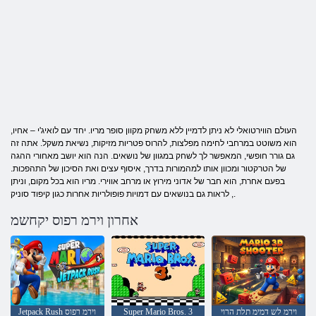
העולם הווירטואלי לא ניתן לדמיין ללא משחק מקוון סופר מריו. יחד עם לואיג'י – אחיו,
הוא משוטט במרחבי לחימה מפלצות, להרוס פטריות מזיקות, נשיאת משקל. אתה זה
גם גורר חופשי, המאפשר לך לשחק במגוון של נושאים. הנה הוא יושב מאחורי ההגה
של הטרקטור ומכוון אותו למהמורות בדרך, איסוף עצים ואת הסיכון של התהפכות.
בפעם אחרת, הוא חבר של אדוני מירוץ או מרחב אווירי. מריו הוא בכל מקום, וניתן
לראות גם בנושאים עם דמויות פופולריות אחרות כגון קיפוד סוניק ,.
אחרון וירמ רפוס יקחשמ
וירמ לש דמימ תלת הרוי
Super Mario Bros. 3
Jetpack Rush וירמ רפוס