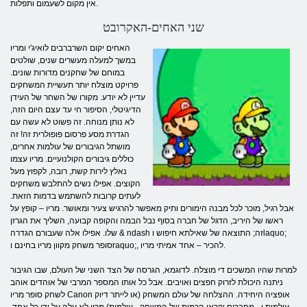
אין מקום לשעמום ותפלות.
שני האחים-האקרובט
האחים יקום השרברבים לואיג'י ומריו
במשך למעלה מעשרים שנים, שולטים
במוחם של שחקנים מדורות שונים.
פרויקט מוצלח יותר תעשיית המשחקים
עדיין לא יודע. מקורו של השחר של העידן
הדיגיטלי, הסיפור חי עד עצם היום הזה,
לא נותן מנוחה. זה פשוט לא עשה עם
הגדרת מסע פרסום פופולרית זה! זה
מושתל הגיבורים של עולמות אחרים,
כוללים גיבורים הקולנועיים. מריו עצמו
נאלץ לירות קשת, רובה, לקפוץ מעל
הקוצים. אפילו נשים להתלבש משחקים
לעתים קרובות להשתמש בדמות הזאת.
אבל רגיל, מוכר לכל מבנה הימורים ותיק מאפשר להרגיש צעיר ומאושר. מריו – קופץ על
ראשו של היריב, הדגל של חברה בסוף נבל הבמה והקופה קבועה, השליך את הגרזן
שלו. אפילו אלה שעבורם הגדרה & ndash זה; התוצאה של שאילתא חיפוש וlaquo;
סופר משחק מקוון מריו בחינם וraquo;, להכיר – אחד אמיתי מריו.
למרות שהיו המשכים די מוצלח. לדוגמא, הגרסה של הצד השני של העולם, שבו הגיבור
ניתנה היכולת לזרוק חפצים ואויבים. אבל כל אותו המספר המרבי של אוהדים אוהב
לשחק סופר מריו Canon אופציה היחידה. ההצלחה של עולם המשחק (או לייתר דיוק