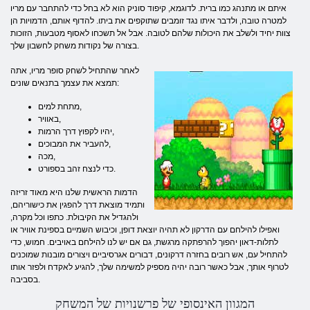
איתם או מתנהג כמו ברית. לדוגמא, קיפוד סוניק הוא לא בחל כדי להתחבר עם מריו
למטרה טובה, ולדבר איתו נגד זומבים שתוקפים את ביתו. להדוף אותם, הדמויות הן
צוות יחיד ולשלב את היכולות שלהם לטובה. אבל אל תשכחו לאסוף מטבעות, הזוכות
בצורה של נקודות משחק לחשבון שלך.
לאחר שהתחיל לשחק סופר מריו, אתה
תמצא את עצמך בתנאים שונים:
מתחת למים,
באוויר,
יהיו לקפוץ דרך הרמות,
להעביר את המבוכים,
מכה,
כדי לנצח זהב בספורט.
הדמות הראשית שלנו היא מאוד זריזה
ותמיד מוצאת דרך להפגין את כישוריהם,
ולהגדיל את הקיבולת. כתפו וכל מקרה,
ואפילו להילחם עם הדרקון לא תהיה יוצאת דופן, וכיבוש השמיים בספינת אוויר או
לתלות-דאון יהפוך להרפתקה מרגשת, גם אם יש לנו להילחם באויבים. חמוש, כדי
להתחיל עם, אש רובים בחזרה דרקונים, דבורים אגרסיביים ויצורים מובנות שמוכנים
לטרוף אותך, אבל כאשר רובה יהיה מספיק למשימה שלך, להגיע לאקדח ולפזר אותו
בסביבה.
המגוון האינסופי של פרשנויות של המשחק