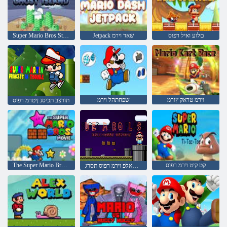
םלוע ואיל רפוס
Jetpack שאד וירמ
Super Mario Bros Star Scramble 2 םיאפר יא
וירמ טראק ץורמ
שפחתהל וירמ
תורצב תכיסנ ןיטרמ רפוס
קט קיט וירמ רפוס
The Super Mario Bros Movie v. 3
םישודקה לכ ליל שאלפ וירמ רפוס תסרג