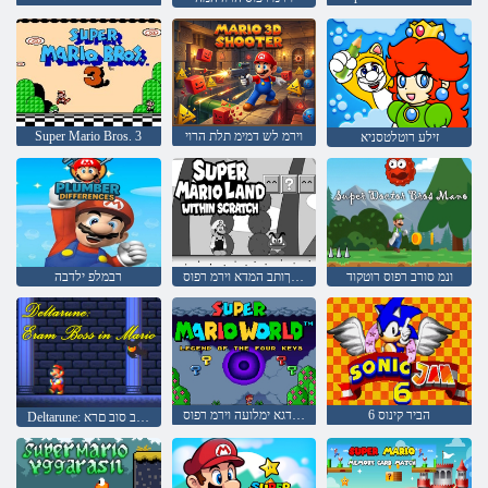
וירמ לש דמימ תלת הרוי
Super Mario Bros. 3
זילע רוטלטסניא
ונמ סורב רפוס רוטקוד
הטירש ךותב המדא וירמ רפוס
רבמלפ ילדבה
6 הביר קינוס
תוחתפמה תעברא לש הדגא ימלועה וירמ רפוס
Deltarune: וירמב סוב םרא