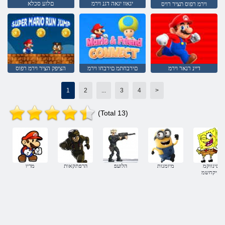
יגאוו יגאה דגנ וירמ
םלוע סכלא
וירמ רפוס תציר רויס
דיינ רנאר וירמ
םירבחתמ םירבחו וירמ
הציפק הציר וירמ רפוס
1
2
...
3
4
>
(Total 13)
םינווקמ
מיומנות
הלועפ
הרפתקאות
מריו
םיקחשמ