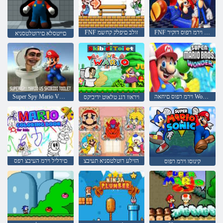
FNF קינוסו וירמ רפוס דוקיר
FNF זולב םיפלק קחשמ
םייטסלא םירוטלטסניא
וירמ רפוס םיחאה Wonder v. 2
Super Spy Mario VS Skibidi תלסא
ויראוו דגנ טלאוט ידיביקס
הזילע רוטלטסניא תעיבצ
םידליל וירמ העיבצ רפס
קינוסו וירמ רפוס