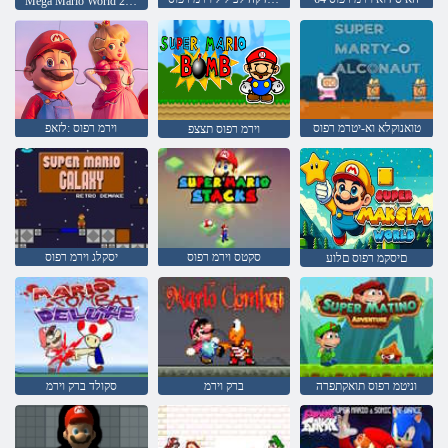
Mega Mario World 2 חוכ ררועמ
טואנוקלא וא-יטרמ רפוס
וירמ רפוס :לזאפ
וירמ רפוס תצצפ
סקטס וירמ רפוס
יסקלג וירמ רפוס
םיסקמ רפוס םלוע
וניטמ רפוס תואקתפרה
ברק וירמ
סקולד ברק וירמ