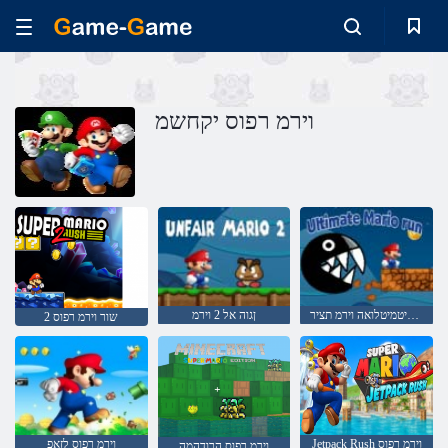
וירמ רפוס יקחשמ
תיביטמיטלואה וירמ תציר
ןגוה אל 2 וירמ
2 שור וירמ רפוס
Jetpack Rush וירמ רפוס
וירמ רפוס לזאפ
וירמ רפוס הרודהמה