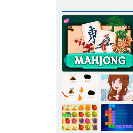
Wifi תבהואמ
גנו'גהמ
לטיל הימיכלא