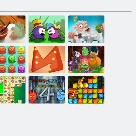
האינטרנט של
טוברש םיהולא
אהבה
כוכבים מטב
Monsterjong
ול'גוא
ןונמת יקוביח
Fireboy ו-
בהזל הלהבה
WaterGirl 4:
תורצוא דיצ
Temple Crystal
קריס ונג