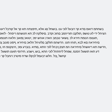
הציחל ידי לע טושפ ,תולקבו תוריהמב םחוכ וקדב .םיפלקה לכ תא חטשהמ ריסהל - לזאפה
,תגצומ הנומת חירא לכ .ןושאר טבמב הארנ אוהש יפכ ,יטואכ ןפואב הלאה תונו
םיחיראה םא לבא ,תוהז תונו .הדשהמ תולקב םלעיהל הלאכ םיחירא .ףסונ סונוב ןמז 
,הדשה תא ריאשהל םיחיראה המ תצק ןיבהל לוכי התא ,םתיא .בוברע ומכ ,היצקנופ הז ,
דע תאז תושעל הסנמ ,שפחל ליחתהל לוכי התא ,בוש ,וישכע .תידוסי תועט תושעל ןכל
.םיחיראה ידי לע הרצונ רשא ,הרוצה תא םג ומכ ,םינוש םיבכרומ ויהי םה .םוי לכ הז תא חתופ התא םא םג ,םמעשמ היהי אל Mahjong Deluxe קחשל ,ןכל .הלש רבעמל לבקלו שדח סיטרכ רוחבל קר