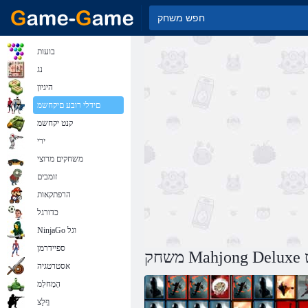
בועות
נג
היגיון
םידלי רובע םיקחשמ
קנט יקחשמ
ירי
משחקים מרוצי
זומבים
הרפתקאות
כדורגל
NinjaGo וגל
ספיידרמן
ט
אסטרטגיה
הָמָחלִמ
ףָלַצ