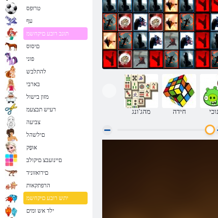
טרופס
עף
תונב רובע םיקחשמ
םיסוס
פוני
להתלבש
בארבי
מזון בישול
רעיש תבצעמ
וכי
חידה
מהג'ונג
צביעה
םילשהל
אּופָק
!יופצ יתלבהלש םיחירא
םיינועבצ םיקולב
םירואזוניד
הרפתקאות
יתש רובע םיקחשמ
ילד אש ומים