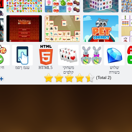
Mahjong
Dimensions
Connect Farm 2
םירבחתמ תוריפ
אלק
רבחתהל
דמחמ תייח
Woodventure גנו
Mahjong Mania
שלוש
משחקי
HTML5
עגמ ךסמ
חינ
בשורה
קלפים
(Total 2)