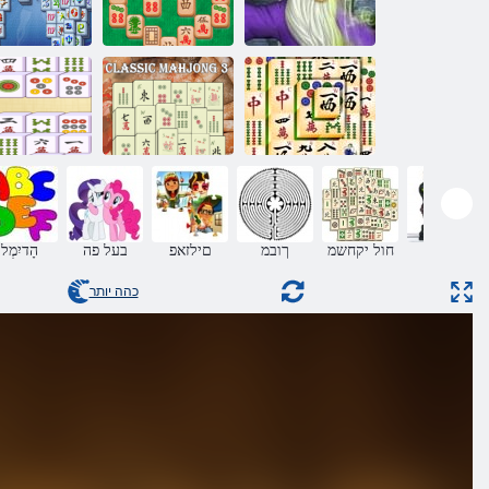
Mahjong
Mahjongg
Magic גנו
Master 2
Fortuna
Mahjong 3
Mahjong יס
Mahjong Titans
יסאלק
רבחתה
הלועפ
חול יקחשמ
ךובמ
םילזאפ
בעל פה
הָדיִמְל
כהה יותר