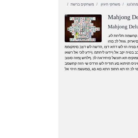
מהג'ונג
משחקי היגיון
משחקים ברשת
Mahjong De
סקירטנט
יסו שד
Mahjong Del
.בשחתמ דואמ םדא קר רובעל לוכי גנו .בושחל םג אלא ,תיפצתה תא קר אל קודבל דעונ לזאפ קחשמ הז ,לכה ירחא .התוא םילשהל לכוי אל דחא םא לבא ,לוכי סקולד גנו םלוכ קחש .קחשמה תליחת לע
רוק .גווזל לכ םהו
מ םניח הז לש דחא דצו ,הדשה לש דצב םימקוממ
טיה יקב אל ןיידעו ליחתמ .ןיידע לוכי אל רשאו
מוקימ תא תונשל םיחיראה לכ .ףלחש ןמזה סונוב
תויניס תויתוא םע תודיח לש הרדס שי הזה קחשמב