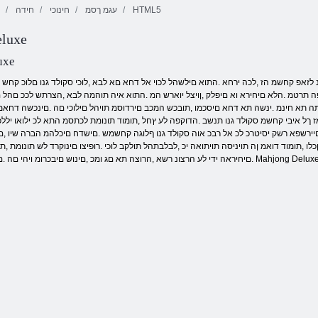
HTML5
עגמ ךסמ
חינוכי
חידה
luxe
היחה תא םאתה
uxe
 תרטמ .הלא םיחירא וא םיפלק ,ןויצל יוארש המ .התוא איה תוהמה לבא ,הצרתש לככ םהל םיא
מתה תא חינמ .ינשה תא דחא םיסכמו ,תובכש המכב םירדוסמ תויהל םילוכי םה .םינכשה דחא
ךל איבי קחשמ סקולד גנו תנשב .הדוקפה לע ץחל ,תומוד תונומת לכתסמ התא לכ ילואו יללכב ב
םיירשפא רשק יסיטרכ לכ אל רבכ אוה סקולד גנו ףלוגה קחשמש .םישדח םיכלהמ הברה שיו ,ם
ו ,תומוד דואמ ןה תויניסה תויתואה יכ ,לבלבתהל תולקב לוכי .רופיצו םינוקרד לש תונומת ,