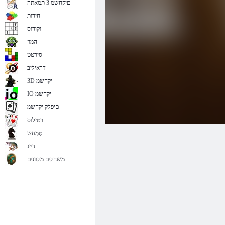
םיקחשמ 3 תמאתה
חידות
וקודוס
המוז
סירטט
דראיליב
3D יקחשמ
IO יקחשמ
םיפלק יקחשמ
רטילוס
טָמְחַׁש
דייג
משחקים מקוונים