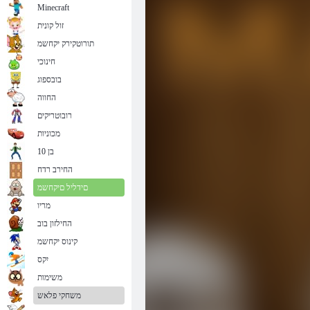
Minecraft
זול קונית
תורוטקירק יקחשמ
חינוכי
בובספוג
החווה
רובוטריקים
מכוניות
בן 10
החירב רדח
םידליל םיקחשמ
מריו
החילזון בוב
קינוס יקחשמ
יִקס
משימות
משחקי פלאש