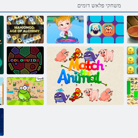
משחקי פלאש דומים
גנו'גהמ לש
ח
תיבה סגורה
תינוק לוז: וטרינר
הימיכלא
ColorUid 2
Doodle עדרפצ
לע שקה