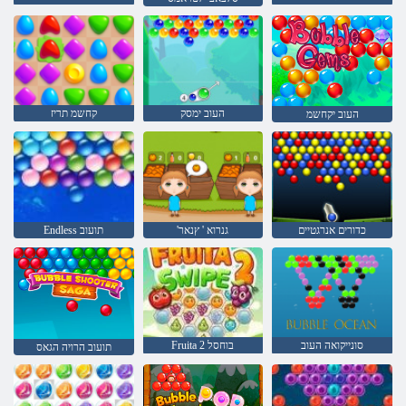
העוב ימסק
קחשמ תריז
העוב יקחשמ
כדורים אנרגטיים
'גנרוא ' ץנאר
Endless תועוב
סונייקואה העוב
Fruita 2 בוחסל
תועוב הרויה הגאס