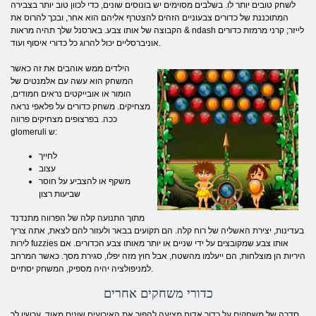
לשחק טובים יותר לו. בשלבים מסוימים יש בונוסים שונים, כדי לכוון טוב יותר בצבירה
המתוכננת של כדורים צבעוניים הזהים להצטרף אליהם הוא אחר, ובכך להרוס את
הקבוצה של אותו צבע. בארסנל שלך תהיה מראות & ndash לייזר; קרני מרמזת כדורים
אוניברסליים יכול להרוג כל כדורי איסוף ועוד.
הילדים ממש אוהבים את זה כאשר
המשחק הוא עשה עם אלמנטים של
הומור או אובייקטים נראים חמודים,
מצחיקים. משחק כדורים על פלאפי נראה
ככה. בפרצופים מצחיקים פרווה
glomeruli ש:
לחייך
עצוב
משקף או להצביע על חוסר
שביעות רצון
מתוך התנועה קלה של הפרווה מתנדנד
בעדינות, יצירת האשליה של רוח קלה. הם תקועים בבאר ולעזור להם לצאת, אתה צריך
לירות fuzzies אותו צבע שמקובצים על ידי שניים או יותר מאותו צבע הכדורים. אם
היריות הן מוצלחות, הם ייעלמו מהשטח, אבל חוץ מזה יפלו, סגירת מסך. כאשר המרחב
למניפולציה יהיה מספיק, המשחק יסתיים.
כדורי משחקים אחרים
סדרה של משחקים על כדור אדום מציעה להפוך את האירועים שונים מאוד. עכשיו לך