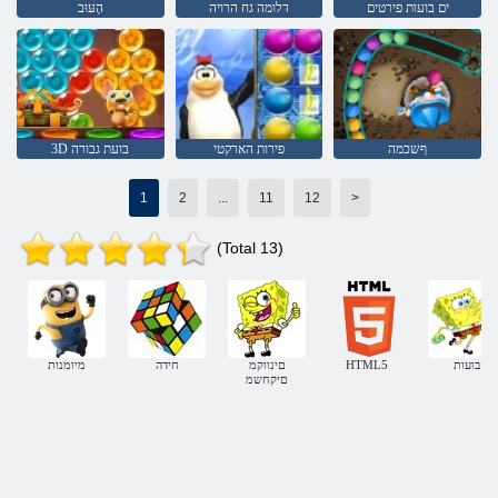
ים בועות פירטים
דלומה גח הרויה
הָעּוּב
ףשכמה
פירות הארקטי
3D בועת גבורה
1
2
...
11
12
>
(Total 13)
בועות
HTML5
םינווקמ
חידה
מיומנות
םיקחשמ