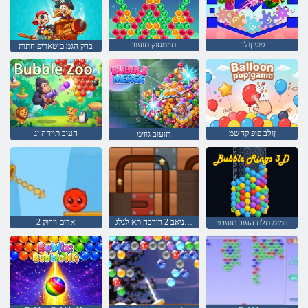
פופ ןולב
תוימסוק תועוב
ברק הגמ םיטאריפ חתות
ןולב פופ קחשמ
העוב תויחה ןג
תועוב גוזימ
טנרטניאב 2 רודכה תא לגלג
אדום וירוק 2
דמימ תלת העוב תועבט