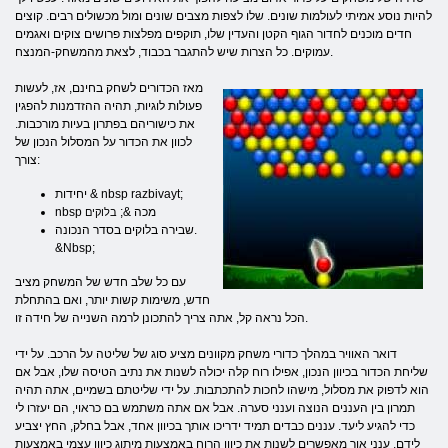
להיות נוסע אמיתי לעולמות שונים. שלו לצפות מצבים שונים ומול מכשולים רבים. קוצים
חדים מוכנים לחדור הגוף הקטן והעדין שלו, תוקפים מפלצות פרושים צוקים ואגמים
עמוקים. כל הצרות שיש להתגבר בכבוד, לצאת מהמשחק-המנצח.
מאז הכדורים לשחק בחינם, אז, לעשות
פעולות לוגיות, תהיה ההזדמנות להפגין
את כישוריהם בפתרון בעיות מורכבות.
לכוון את הכדור על המסלול הנכון של
צורך:
יחידות & nbsp razbivayt;
nbsp מכה &;
בלוקים
שבירה בלוקים בסדר הנכונה.
&Nbsp;
עם כל שלב חדש של המשחק מציב
חדש, משימות קשות יותר, ואם בהתחלת
הכל נראה קל, אתה צריך להתכונן לרמה השנייה של חידה זו.
דואר האוויר במהלך כדורי משחק מקוונים מציע סוג של שליטה על הרכב. על ידי
שליחת הכדור בכיוון הנכון, אפילו רוח קלה יכולה לשנות את נתיב הטיסה שלו, אבל אם
הוא לדפוק את מסלול, מישהו לחכות להתכתבות. על ידי שליטתם בשמיים, אתה תהיה
תמרון בין העננים הנוצה וענני סערה. אבל אם אתה משתמש בם כראוי, הם יעזרו לי
כדי להגיע ליעד. עננים כבדים תמיד ידריכו אותך בכיוון אחד, אבל בחלק, החץ יצביע
לידם. ענני אור מאפשרים לשנות את כיוון הרוח באמצעות מיתוג כיוון עצמי באמצעות