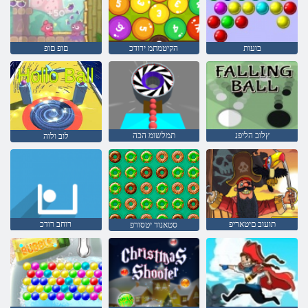
בועות
הקיטמתמ ירודכ
םופ םופ
ץלוב הליפנ
תמלשומ הכה
לוב ולוה
תועוב םיטאריפ
רוחב רודכ
סטאנוד יטסורפ