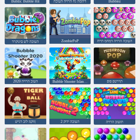
Bubblez
דלומה גח הרויה העובה
Bublix: Bubble Hit
העובה הרויה דמחמ תייח
ZombiePoP
העובה לש םינוקרד
תוירטפ פופ
2020 העוב הרויה
Bubble Shooter Island Quest
2 העובה ידוק
ןווקמ לוב רגייט
תועוב הרויה