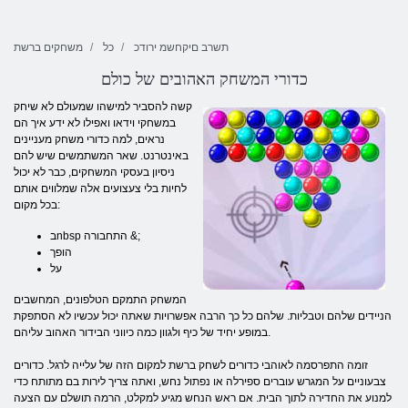
תשרב םיקחשמ ירודכ
כל
משחקים ברשת
כדורי המשחק האהובים של כולם
קשה להסביר למישהו שמעולם לא שיחק
במשחקי וידאו ואפילו לא ידע איך הם
נראים, למה כדורי משחק מעניינים
באינטרנט. שאר המשתמשים שיש להם
ניסיון בעסקי המשחקים, כבר לא יכול
לחיות בלי צעצועים אלה שמלווים אותם
בכל מקום:
בnbsp התחבורה &;
הופך
על
המשחק התמקם הטלפונים, המחשבים
הניידים שלהם וטבליות. שלהם כל כך הרבה אפשרויות שאתה יכול עכשיו לא הסתפקת
במופע יחיד של כיף ולגוון כמה כיווני הבידור האהוב עליהם.
זומה התפרסמה לאוהבי כדורים לשחק ברשת למקום הזה של עלייה לרגל. כדורים
צבעוניים על המגרש עוברים ספירלה או נפתול נחש, ואתה צריך לירות בם מתותח כדי
למנוע את החדירה לתוך הבית. אם ראש הנחש מגיע למקלט, הרמה תושלם עם הצעה