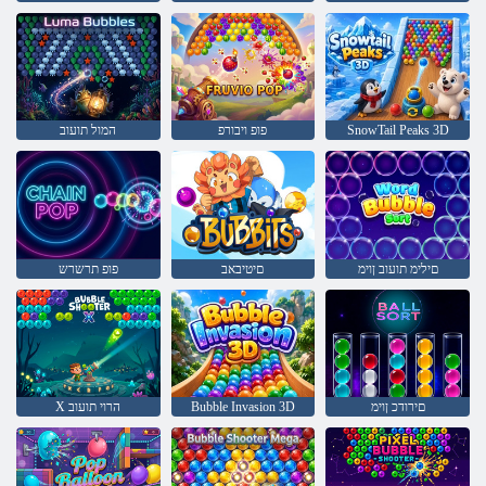
SnowTail Peaks 3D
פופ ויבורפ
המול תועוב
םילימ תועוב ןוימ
םיטיבאב
פופ תרשרש
םירודכ ןוימ
Bubble Invasion 3D
X הרוי תועוב