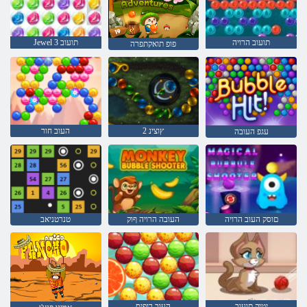
תועוב הרויה
Jewel 3 תועוב
פופ תואקתפרה
2 ץוצינ
העוב חור
עגפ העובה
םוסק העוב הרויה
העובה הרויה ףוק
טנרטניאב
יטיק תועוב
העוב רופיס