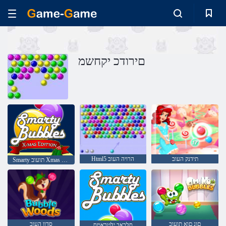
םירודכ יקחשמ
תידנק העוב
Html5 הרויה העוב
Smarty תועוב Xmas תרודהמ
םונ םוא תועוב
סדוו העוב
סלבאב ילטראמס