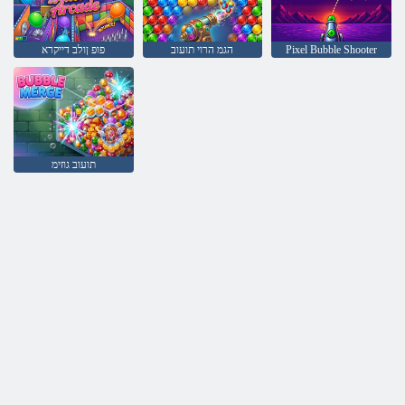
Pixel Bubble Shooter
הגמ הרוי תועוב
פופ ןולב דייקרא
תועוב גוזימ