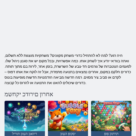
היה רגע? למה לא להתחיל כדורי משחק מקוונים? משחקיות מוצגות ללא תשלום,
ואתה בוודאי יודע איך לשחק אותו. כמה אפשרויות, ובכל מקום יש את סגנון ניהול שלו.
לפעמים הצטברות של גורמים חד-צבע של השרשרת, בזמן אחר, לירות בם מתוך תותח.
כדורים חלקם במקום, אחרים נמצאים בתנועה מתמדת, אבל זה לוקח את אותו דפוס –
לקדם או סביב ציר מסוים. רמה חדשה מביאה הזדמנויות חדשות מופיעות בונוס
כדורים שיכולים להאט את התנועה או להרוס כל קבוצה.
אחרון םירודכ יקחשמ
תרתוכ פופ
יסקופ העוב
ריוואב העוב תוריל