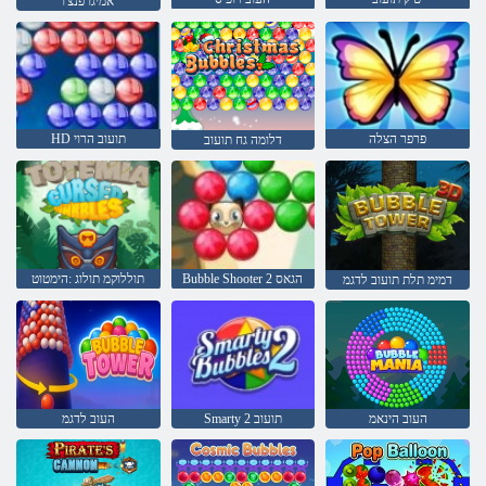
אמיגו פנצ'ו
פרפר הצלה
HD תועוב הרוי
דלומה גח תועוב
Bubble Shooter 2 הגאס
תוללוקמ תולוג :הימטוט
דמימ תלת תועוב לדגמ
העוב הינאמ
Smarty 2 תועוב
העוב לדגמ