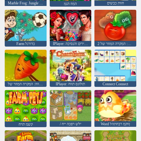
חוות כבשים
Marble Frog: Jungle Ball Blast
המוז הגמ
החווה: המקרה המוזר של 2
IPlayer: פידליטי: אבירים והנסיכה
Farm כדורגל
Connect Connect
IPlayer: תולוגס תווח
החווה: המקרה המוזר של
Word ןווקמ רבחתהל
/ ילש רפכה ייח
קשמ תויח