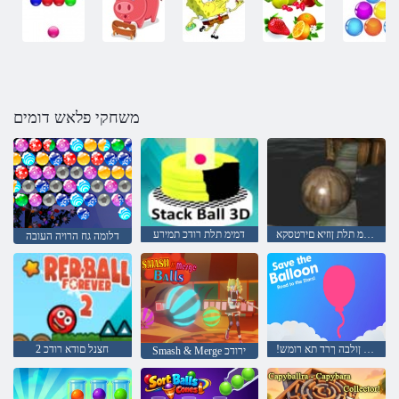
משחקי פלאש דומים
דמימ תלת ןוזיא םירטסקא
דמימ תלת רודכ תמירע
דלומה גח הרויה העובה
!םיבכוכל ןולבה ךרד תא רומש
2 חצנל םודא רודכ
Smash & Merge ירודכ