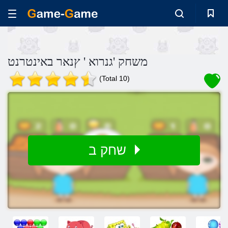
משחק 'גנרוא ' ץנאר באינטרנט
(Total 10)
שחק ב