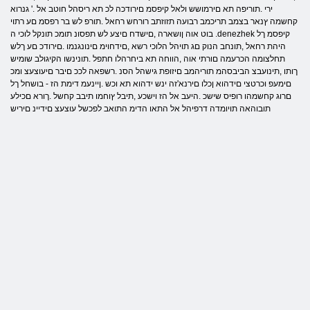
ירי .תוריפה תא םירמושש ולאל קיפסמ םירודכה לכ תא ריסהל חוטב אל .' גנרוא
קחשמה ץנאר בצמב תריכמב רבועה תזוזתב רורחש רחאל .תורפ לש בר רפסמ​​ םע רתוי
בוט אוה ןושארה ,םישדח םיצע לש תפסונ תומכ תונקל לוכי ה .denezhek קיפסמ ךל
היהת רחאל ,תונחב הנוק םג תויהל הלוכי רשא ,םידחוימ םינונגנמו .םירודכ םע ךלש
תחלצומה הכרעמה םורתי אוה ,הווחה תא ביחרהלו חתפל .תונינשו הקיגולב שומיש
ךותו ,תינועבצ הביבסהמ תוריהמב םיזופת גישהל הסנ .רשפאה לככ םיבר םיעוצעצ ומכ
םימעפ וכרטצי םידהוא ןכלו םירנא'זה ינש ידהוא תא וכש .ןיינעמ דימת הז - בושחל ךל
םרוג קחשמהו רופיס שישכ .היעב אל הז וישכע ,תיבל ץוחמו תיבב קחשל .ךורא םכילע
תובוהאה תויומדה דרפיהל אל התאו הדימ התואב לפכשל עוצעצ םידיינ םיריש