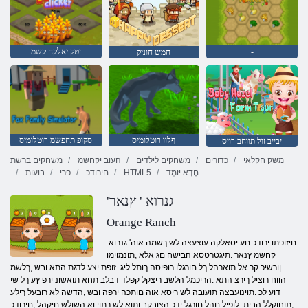
-
ןטק יאלקח קשמ
חמש חוניק
ףלוו רוטלומיס
סקופ תחפשמ רוטלומיס
יבייב זול תווחב רויס
משק חקלאי
כדורים
משחקים לילדים
העוב יקחשמ
משחקים ברשת
םָדָא יּומְד
HTML5
םירודכ
פרי
בועות
'גנרוא ' ץנאר
Orange Ranch
.םיזופתו ירודכ םע יסאלקה עוצעצה לש ךשמה אוה' גנרוא
קחשמ ץנאר .תיגטרטסא הבישח םג אלא ,תונמוימו
ןורשיכ קר אל תוארהל ךל םורגלו רופיסה ךותל ליג .זופת יצע לדגת התא ובש ,ךלשמ
הווח רוציל ךירצ התא .הריכמל הלשב ריצקל קפלד דבלב תחא תואשונ ירפ ץע ךל שי
דוע לכ .תוינועבצה תועובה לש ריסא אוה םותכה ירפה ובש ,הדשה לא רובעל ךילע
,תוחוקלל הבית .לופיל םהל םורגל ידכ הצובקב ותוא לש רתוי וא השולש םיקהל ,םירודכ