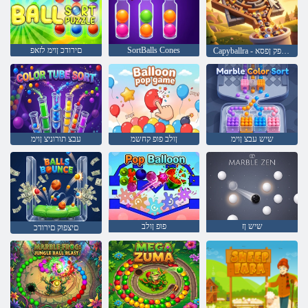
SortBalls Cones
םירודכ ןוימ לזאפ
Capyballra - הרביפק ןפסא!
שיש עבצ ןוימ
ןולב פופ קחשמ
עבצ תורוניצ ןוימ
שיש ןז
פופ ןולב
םיצפוק םירודכ