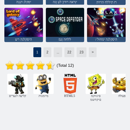
ץראה רודכ לע ןגה
יסקלג תנגה
רז תיללח הרויה
/ היסקלגה ימחול
ללחה ןגמ
היסקלגה רש
1
2
...
22
23
>
(Total 12)
פעולה
םינווקמ
HTML5
מיומנות
קליעה לנערים
םיקחשמ