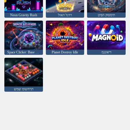
תימסוק הפיט
רדנל האול
Neon Gravity Rush
דיאונגמ
Planet Destroy Idle
Space Clicker: Base Defense
תרחשומ שמש