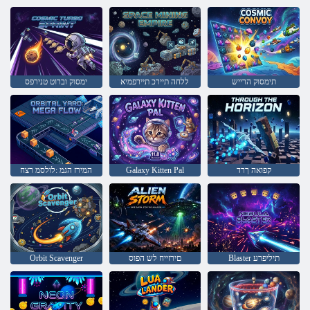
תימסוק הרייש
ללחה תיירכ תיירפמיא
ימסוק וברוט טנירפס
קפואה ךרד
Galaxy Kitten Pal
המירז הגמ :לולסמ רצח
Blaster תיליפרע
םירזייח לש הפוס
Orbit Scavenger