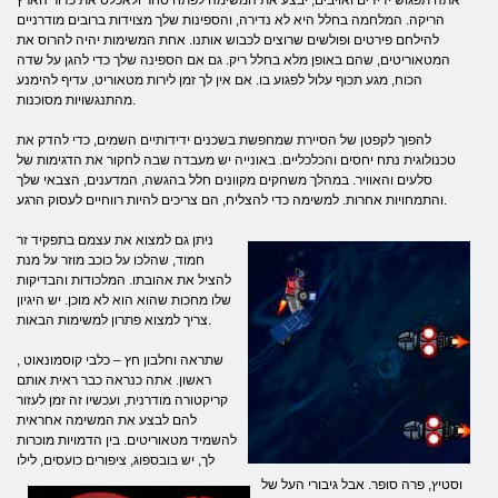
אתה תפגוש ידידים ואויבים, יבצע את המשימה לפתח סחר ולאכלס את כדור הארץ
הריקה. המלחמה בחלל היא לא נדירה, והספינות שלך מצוידות ברובים מודרניים
להילחם פירטים ופולשים שרוצים לכבוש אותנו. אחת המשימות יהיה להרוס את
המטאוריטים, שהם באופן מלא בחלל ריק. גם אם הספינה שלך כדי להגן על שדה
הכוח, מגע תכוף עלול לפגוע בו. אם אין לך זמן לירות מטאוריט, עדיף להימנע
מהתנגשויות מסוכנות.
להפוך לקפטן של הסיירת שמחפשת בשכנים ידידותיים השמים, כדי להדק את
טכנולוגית נתח יחסים והכלכליים. באונייה יש מעבדה שבה לחקור את הדגימות של
סלעים והאוויר. במהלך משחקים מקוונים חלל בהגשה, המדענים, הצבאי שלך
והתמחויות אחרות. למשימה כדי להצליח, הם צריכים להיות רווחיים לעסוק הרגע.
ניתן גם למצוא את עצמם בתפקיד זר
חמוד, שהלכו על כוכב מוזר על מנת
להציל את אהובתו. המלכודות והבדיקות
שלו מחכות שהוא הוא לא מוכן. יש היגיון
צריך למצוא פתרון למשימות הבאות.
, שתראה וחלבון חץ – כלבי קוסמונאוט
ראשון. אתה כנראה כבר ראית אותם
קריקטורה מודרנית, ועכשיו זה זמן לעזור
להם לבצע את המשימה אחראית
להשמיד מטאוריטים. בין הדמויות מוכרות
לך, יש בובספוג, ציפורים כועסים, לילו
וסטיץ, פרה סופר. אבל גיבורי העל של