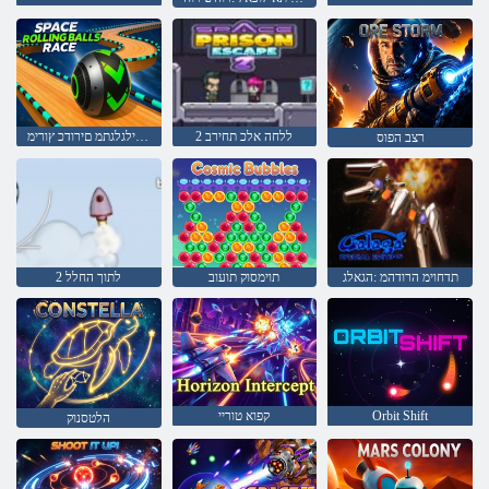
2 ללחה אלכ תחירב
ללחב םילגלגתמ םירודכ ץורימ
רצב הפוס
תדחוימ הרודהמ :הגאלג
תוימסוק תועוב
לתוך החלל 2
Orbit Shift
קפוא טוריי
הלטסנוק