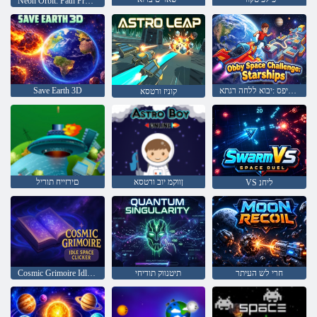
Neon Orbit: Path Protocol
םיבכוכ תוניפס :יבוא ללחה רגתא
Save Earth 3D
קוניז ורטסא
ןווקמ יוב ורטסא
םירזייח תוריל
VS ליחנ
חרי לש העיתר
תיטנווק תודיחי
Cosmic Grimoire Idle Space Clicker