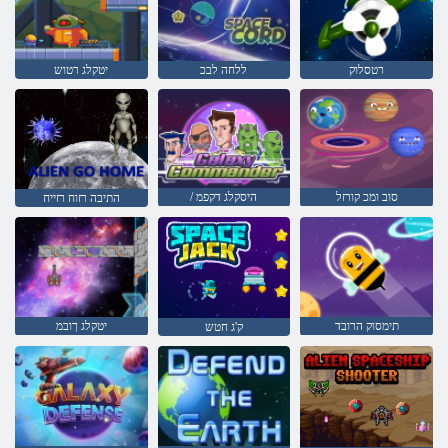
רטסלוק
ללחה לבכ
יטקלג רטוש
סוב ומכ קורזל
/ היסקלג דקפמ
התיבה רזוח רזייח
תימסוק הרובד
יטקלג ךובמ
ק'ג חטש