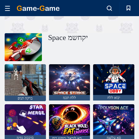
Space יקחשמ
יבוא ללח
ללח תכמ
ברקה תניפ
סא עלוצמ
םיבכוכ גוזימ
םוקיה תא לוכאל :רוחש רוח