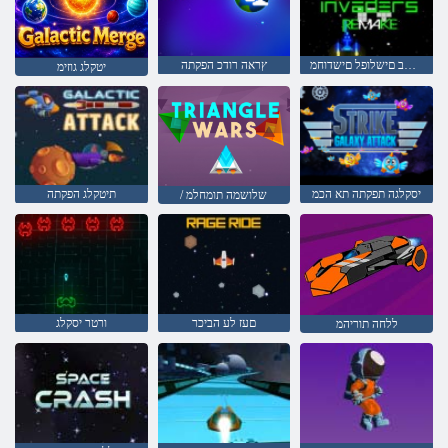
ללחב םישלופל םישדוחמ
ץראה רודכ הפקתה
יטקלג גוזימ
יסקלגה תפקתה תא הכמ
תיטקלג הפקתה
/ שלושמה תומחלמ
םעז לע הביכר
ורטר יסקלג
ללחה תוריהמ