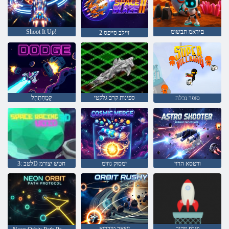
םידאמ תבשומ
Shoot It Up!
2 זיילב סייפס
ספינות קרב גלקטי
קֵמַחְתִהְל
סופר נבלה
ורטסא הרוי
ימסוק גוזימ
לטב :3D חטש יצורמ
פילפ טקור
ישאר טיברוא