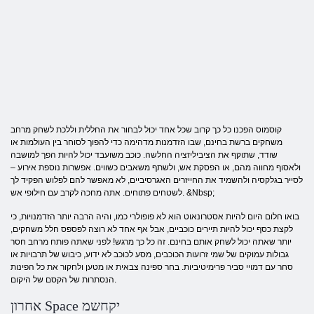
קוסמוס הפכנו כל כך קרוב שכל אחד יכול לבחור את החללית וללכת לשחק מרחב
משחקים ברשת בחינם, שבו הזדמנות מדהימה כדי להפוך לסוחר בין העולמות או
שודד, שתוקף את הציביליזציה החלשה. כוכב משועבד יכול להיות הפך למושבה
ולאסוף מחווה מהם, או הפסקת אש, ולשתף משאבים כשווים. אפשרות נוספת אירוע –
לסייר בגלקסיה ולהשמיד את החייזרים האגרסיביים, לא מאפשר להם לפלוש הפקיד לך
לשטחים פתוחים. אתה מחכה לקרב עם חילופי אש. &Nbsp;
בואו חלום היום להיות אסטרונאוט הוא לא פופולרי כמו, והיה הרבה יותר הזדמנויות, כי
לקצת כסף יכול להיות תיירים כוכביים, אבל אף אחד לא רוצה לפספס חלל משחקים,
יותר שאתה יכול לשחק אותם בחינם. זה כל כך מרגש! לפני שאתה פותח מרחב חסר
גבולות עמוקים של שמי זרועות הכוכבים, מסע לכוכב לא ידוע, כיבוש של תרבויות או
סחר עם דמויי סביר פרימיטיביות. בחר ספינה צבאית או מטען ולחקור את כל הפינות
הנסתרות של הקסם של היקום.
אחרון Space יקחשמ