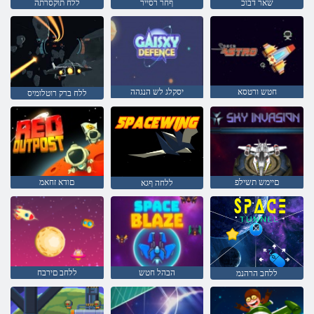
שאר דבוכ
ףחר רסייר
ללח תוקסרתה
חטש ורטסא
יסקלג לש הנגהה
ללח ברק רוטלומיס
םיימש תשילפ
םודא זחאמ
ללחה ףגא
הבהל חטש
ללחב םירבח
ללחב הרהנמ