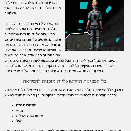
בעניין זה. האם יש למגורים כוכבי לכת
אחרות מלבדנו – בשבילנו זה עדיין בגדר
תעלומה.
הנושא פעיל בפיתוח סופרי מדע בדיוני
החלל ותסריטאים. הם המציאו עולמות
המיושבים על ידי חייזרים אגרסיביים
וחמודים. אנשים כל הזמן מתמודדים עם
נוכחותם על אדמת המולדת ולהרגיש את
ההשפעה. מחברים באמצעות kosmitov
את הניסויים בבני אדם, מבחינה נפשית
לשעבד אותם, לחטוף לגני חיות. אבל אחרים במיומנות לקחו התמונה שלנו וחיים
בקרבנו, שעבדו כספקים, כלכלנים, מנהלי התקנים. מצב זה מוצג בסרט "גברים
בשחור", לאחר שאנשים רבים יש יותר בטחון בקיומם של חייזרים בינינו.
כל הספינות הוירטואליות מוכנות להמראה!
כמובן, חלל המשחק החליט להציע הגרסה של מסע בין הכוכבים שלו. כל סיפור מציע
הרבה הזדמנויות ללכת מעבר כוכבי הלכת והגלקסיות. בין ההצעות תוכלו למצוא:
משחקי פעולה
מרוץ
אסטרטגיה כלכלית
פאזל