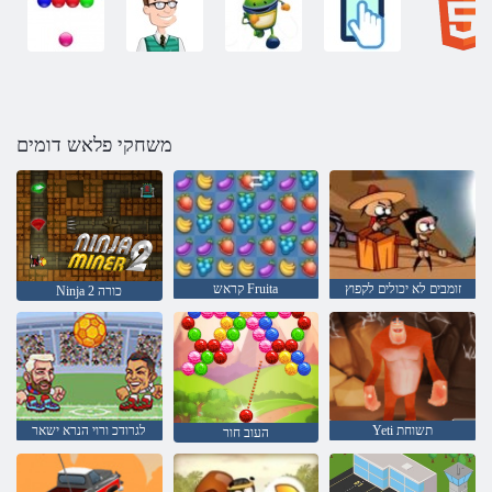
משחקי פלאש דומים
זומבים לא יכולים לקפוץ
קראש Fruita
Ninja כורה 2
Yeti תשוחת
לגרודכ ורוי הנרא ישאר
העוב חור