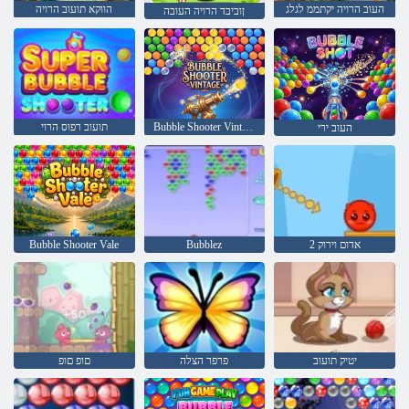
העוב הרויה יקתממ לגלג
הווקא תועוב הרויה
ןוביבד הרויה העובה
Bubble Shooter Vintage
תועוב רפוס הרוי
העוב ירי
אדום וירוק 2
Bubblez
Bubble Shooter Vale
יטיק תועוב
פרפר הצלה
םופ םופ