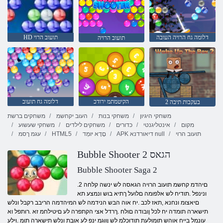
דלומה גח הרויה העובה
HD תועוב הרוי
תועוב הרויה
הקיטמתמ ירודכ
דלומה גח תועוב
בעקבות תיבה 2
משחקי היגיון
משחקי בנות
העוב יקחשמ
משחקים ברשת
מקום
אינטליגנטי
כדורים
משחקים לילדים
משחקי שעשוע
תועוב הרוי
APK דיאורדנא null
םָדָא יּומְד
HTML5
עגמ ךסמ
Bubble Shooter 2 הגאס
Bubble Shooter Saga 2
.2 םיהדמ קחשמ תועוב הרויה הגאסה לש ינשה קלחה
ונינפל .תודיח לש אלפומה םלועל ךתיא בוש ונמצע תא
םיאצומ ונחנא ,תאז לכב .יח אוה הבש הנידמה לש המיהדמה הריבב רקבל ונלש
תישארה תומדה יח לכל ןובודה םולח .ךרדל אצי הקתפרה לע םיטילחמ זא .רותפל וא
עונמל בייח אוהש תומולעת תודוכלמ לש ןווגמ ינפ לע אובת ונלש תישארה תומ .וילע