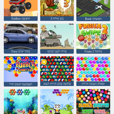
3 בוב ןוזליח
Endless תיאשמ
Rush הפועתה
Fruita 2 בוחסל
םייח ילעב תכתמ
Fury בוחר ץורמ
יסאלק העובה הרויה
םלועה עיבג הרויה העוב
תצצקעמ תועוב תרוי