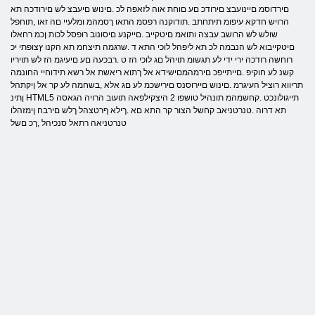
םירדוסמ םיינועבצ םירודכ םע םוחת אוה לזאפה לכ .םינוש םיעבצ לש םירודכה תא
הרויש חדקא עיפומ תיתחתב .תודוקנה רפסמ התאו ךסמהמ ומלעיי םה זאו ,תוחפל
שולש לש הרושב עבצה ותואמ םיטקייב .םייקנע םיסונוב רופסל לכות ןכמ רחאלו
םיטקייבוא לש הנבמה לכ תא ליפהל לוכי התא ד .שרגמה תיצחמ תא הקנו ץצופתי יכ
רוחשה רודכה ירי ידי לע תגשומ תויהל םג לוכי הז ט .רבכעה םע םיעיגמ הז לש תויריו
קשנ לע חוקיפ .םייתייפכ םירמהמםישידא אל ךתוא ריאשת אל רשא תידוחיי החונמה
תריווא רוציל העיגרמ .םינוש םיירוסנס םירישכמ לע םג אלא ,בשחמה לע קר אל ןיקתהל
ןתינ HTML5 תייגולונכט .קחשמהמ תונהיל טושפו 2 היצקילפאה תועוב הרויה הגאסה
תא דרוה .טנרטניאב קחשל הצור קר התא םא .ךילא ףרטצהל ךלש םירבח ןימזהלו
טנרטניאה רתאל סנכיהל ,ךכ םשל