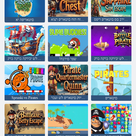
החירב םס םיטאריפ ריפס
החירב הזח הזח םיטאריפ רצוא
םיטאריפה יא
םיטאריפה לש יבירקה ברקה ברק
םיטאריפה לש יבירקה ברקה ברק
!שפר םירבח
פייקסא ןיווק םיטאריפ לש ועבר
Sprunki vs Pirates
םיטאריפ