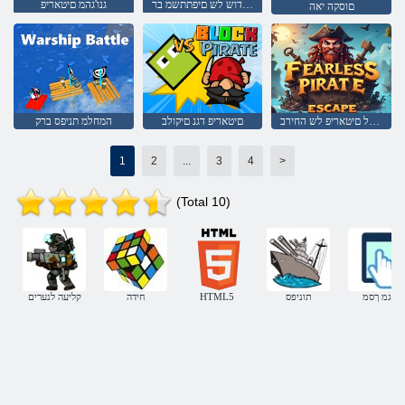
חתות ידדוש לש םיפתתשמ בר
גנו'גהמ םיטאריפ
םוסקה יאה
דחפ אלל םיטאריפ לש החירב
םיטאריפ דגנ םיקולב
המחלמ תניפס ברק
1
2
...
3
4
>
(Total 10)
עגמ ךסמ
תוניפס
HTML5
חידה
קליעה לנערים