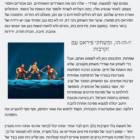
גפנים קוף. למעשה, שודדי – אלה הם את השודדים האמיתיים. הם אכזריים וחסרי
מצפון. לאחר שהגיע אליו, כמה הצליחו לשרוד ולספר את האמת על האופי, ההרגלים
ואורח החיים שלהם. הם לא רגילים למזדהים כי גם הם, מעולם לא הזדהו. התמונה של
הפיראט ג'ק ספארו, שיצר את השחקן ג'וני דפ, זה לא כמו גנב אמיתי שבו יש ירידה של
בחור נחמד. במקום זאת, פירטים בזזו, נהרסו ולא לחוות רגשות כגון אור אנושי כמו
אהבה, חיבה, הכרת תודה, ידידות.
יו-הו-הו, ומשחקי פיראט עם
קרבות!
שפחות, התכנסנו כאן לא לשפוט אותם, אבל
כדי לשחק את שודדי משחק מקוונים, שלא
כמו האמת של חיים, שהכנו הרבה הפתעות
מעניינות בצורה של הרפתקה אמיתית
וקרבות אמיצים. גם המשחק המוכר של קרב
ימי, עשוי בסגנון של אנימציה, מאפשר
להילחם צי של ספינות פירטים שנסתרות
מאתנו בחסות הערפל. רק בעיטה מכוונת
היטב יכולה למצוא ספינה אחרת להבה
דולקת. ואם אסטרטגיה הנוכחית, הקפד לחפש את שאר הסיפון, סוף סוף להטביע את
הספינה.
אל תעשה בלי הקרבות בלב הים לבד אחד. אתה יכול לבחור את מי אתה יהיה מעניין
יותר – קפטן ריבוני של ספינת פירטים אכזריים או. בכל מקרה, אתה לא תצטער על כך,
כי בכל ספינה מצוידת ברובים חזקים שיורים ליבות קטלניות. אם קליע כזה פגע בצד של