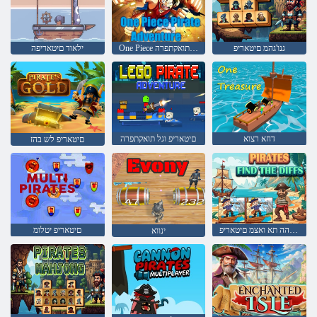
גנו'גהמ םיטאריפ
One Piece לש םיטאריפ תואקתפרה
ילאוד םיטאריפה
דחא רצוא
םיטאריפ וגל תואקתפרה
םיטאריפ לש בהז
םילדבהה תא ואצמ םיטאריפ
םיטאריפ יטלומ
ינווא