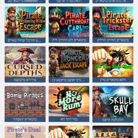
דובאה רצואל םימיאתמ םיטאריפ
תואקתפרה שרפמ
פייקסא יטב Battleaxe טאריפ
םיטאריפ תחירב הדליט
םיטאריפ לש החירב לרק
הברע חורבל שחול טאריפ
דחא םיטאריפ ברק
םירורא םיקמעמ
טאריפ לזרב יופיצב פייקסא ק'ג
םור רתוי ןיא
םיטאריפ ץיצפהל
תלוגלוגה ץרפמ