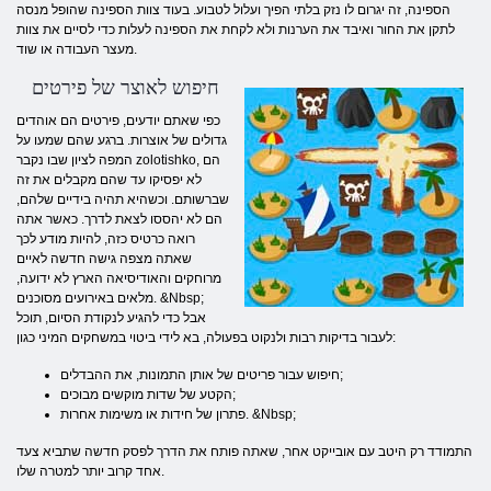
הספינה, זה יגרום לו נזק בלתי הפיך ועלול לטבוע. בעוד צוות הספינה שהופל מנסה
לתקן את החור ואיבד את הערנות ולא לקחת את הספינה לעלות כדי לסיים את צוות
מעצר העבודה או שוד.
חיפוש לאוצר של פירטים
כפי שאתם יודעים, פירטים הם אוהדים
גדולים של אוצרות. ברגע שהם שמעו על
המפה לציון שבו נקבר zolotishko, הם
לא יפסיקו עד שהם מקבלים את זה
שברשותם. וכשהיא תהיה בידיים שלהם,
הם לא יהססו לצאת לדרך. כאשר אתה
רואה כרטיס כזה, להיות מודע לכך
שאתה מצפה גישה חדשה לאיים
מרוחקים והאודיסיאה הארץ לא ידועה,
מלאים באירועים מסוכנים. &Nbsp;
אבל כדי להגיע לנקודת הסיום, תוכל
לעבור בדיקות רבות ולנקוט בפעולה, בא לידי ביטוי במשחקים המיני כגון:
חיפוש עבור פריטים של אותן התמונות, את ההבדלים;
הקטע של שדות מוקשים מבוכים;
פתרון של חידות או משימות אחרות. &Nbsp;
התמודד רק היטב עם אובייקט אחר, שאתה פותח את הדרך לפסק חדשה שתביא צעד
אחד קרוב יותר למטרה שלו.