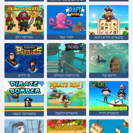
לאיור טפר
טאריפה ךלמ
םיטאריפ יחירא רגתא
חדקאו םור
םייביראקה תמחלמ
םי ידדוש
םיטאריפ תדיח
םיטאריפ תלעפה
םיטאריפה ץיצפמ