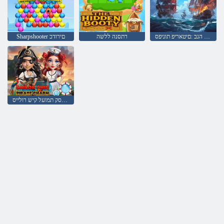
םחלנו הנב :םיטאריפ תוניפס
רתסנה ללשה
Sharpshooter םירודכ
םיטאריפ םסק תמועל קיש רולייס