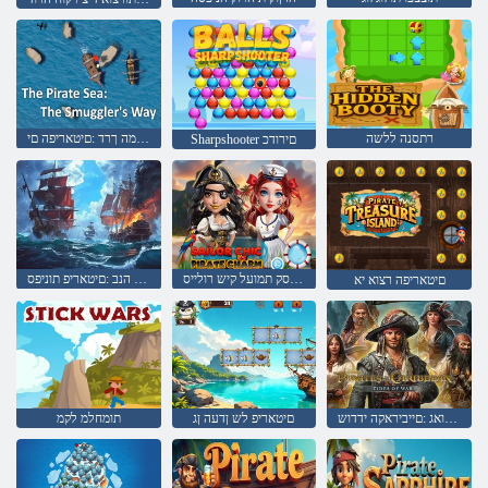
רתסנה ללשה
חירבמה ךרד :םיטאריפה םי
Sharpshooter םירודכ
םיטאריפ םסק תמועל קיש רולייס
םחלנו הנב :םיטאריפ תוניפס
םיטאריפה רצוא יא
המחלמה תואג :םייביראקה ידדוש
םיטאריפ לש ןדעה ןג
תומחלמ לקמ