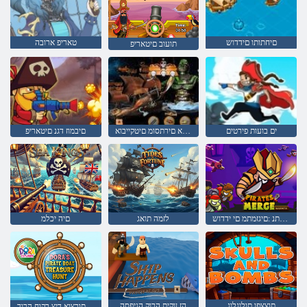
םיחתותו םידדוש
טאריפ ארובה
תועוב םיטאריפ
ים בועות פירטים
םיטאריפה רצוא םירתסומ םיטקייבוא
םיבמוז דגנ םיטאריפ
המחלמ ביתנ :םיגזמתמ םי ידדוש
לזמה תואג
םיה יכלמ
תוצצפו תולוגלוג
הז ןוקית הרוק הניפסה
הרוד לש םיטאריפה תוריס תורצוא דיצ רקוח הרוד