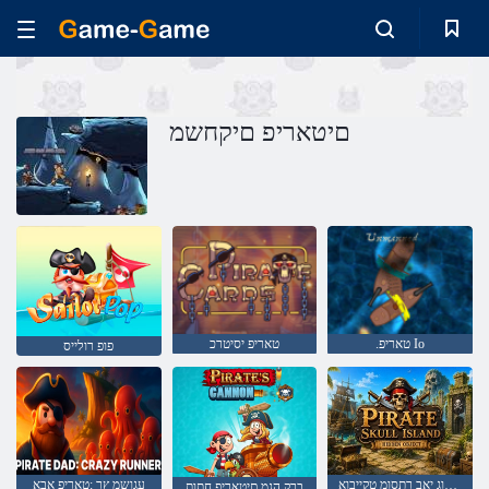
םיטאריפ םיקחשמ
.טאריפ Io
טאריפ יסיטרכ
פופ רולייס
םיטאריפ תלוגלוג יאב רתסומ טקייבוא
עגושמ ץר :טאריפ אבא
ברק הגמ םיטאריפ חתות