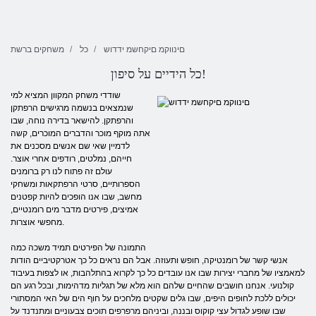
םינווקמ םיקחשמ ידדוש
כל
משחקים ברשת
כל הידיים על סיפון!
שודדי משחק המקוון המציא למי
שנמצאים בנשמה מרגישים הרפתקן
והרפתקן. להישאר בדירה נוחה, שבו
אתה מוקף מוכר והדברים המוכרים, קשה
לדמיין שאי שם אנשים מסכנים את
חייהם, נמלטים, רודפים אחרי אוצר.
עולם זה פתוח לנו רק ברומנים
הספרותיים, סרטי הרפתקאות ומשחקי
מחשב, שבו אנו הופכים להיות קפטנים
אמיצים, פירטים מדבר מים רומנטיים,
מחפשי אוצרות.
התמונה של הפירטים תמיד משכה כמה
אנשי קשר של רומנטיקה, חופש ותעוזה. אבל הם נראים כל כך אטרקטיביים הודות
למאמציו של מחברי יצירות שבו אנו עובדים כל כך לקרוא בהתלהבות, או לצפות בעיבוד
קולנועי. אנחנו חושבים שהחיים שלהם הוא מלא של תגליות מדהימות, ובכל רגע הם
יכולים ללכת לחופים היפים, שבו גלים שקטים מלחכים על חוף הים של האי המסתורי
שבו שופע לגדול עצי קוקוס ובננה, וביניהם מרפרפים תוכים צבעוניים ומתנדנד על