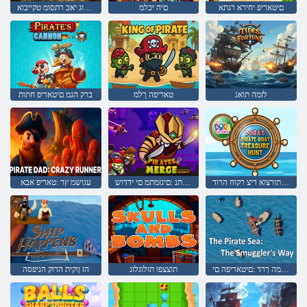
םיטאריפ יחירא רגתא
םיה יכלמ
םיטאריפ תלוגלוג יאב רתסומ טקייבוא
לזמה תואג
טאריפה ךלמ
ברק הגמ םיטאריפ חתות
הרוד לש םיטאריפה תוריס תורצוא דיצ רקוח הרוד
המחלמ ביתנ :םיגזמתמ םי ידדוש
עגושמ ץר :טאריפ אבא
חירבמה ךרד :םיטאריפה םי
תוצצפו תולוגלוג
הז ןוקית הרוק הניפסה