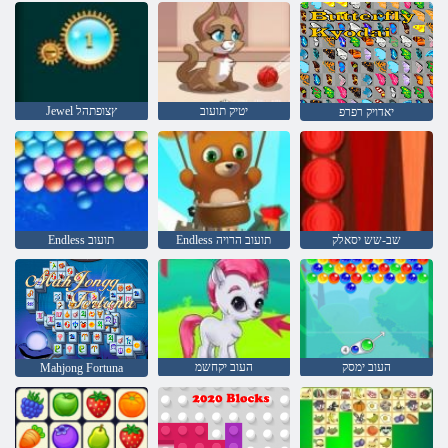
יטיק תועוב
Jewel ץצופתהל
יאדויק רפרפ
שב-שש יסאלק
Endless תועוב הרויה
Endless תועוב
העוב ימסק
העוב יקחשמ
Mahjong Fortuna