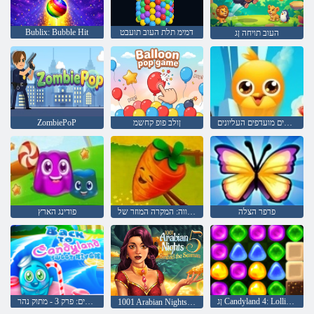
דמימ תלת העוב תועבט
Bublix: Bubble Hit
העוב תויחה ןג
חברים מועדפים העליונים
ןולב פופ קחשמ
ZombiePoP
פרפר הצלה
החווה: המקרה המוזר של
פודינג הארץ
ןג Candyland 4: Lollipop הרזח
לחזור לארץ הממתקים: פרק 3 - מתוק נהר
1001 Arabian Nights 5: ןמיס דבניס