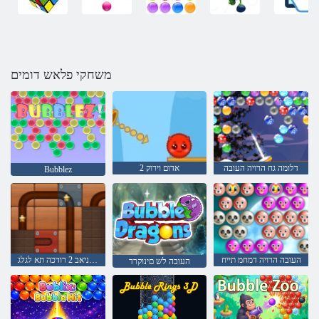
משחקי פלאש דומים
דלומה גח הרויה העובה
אדום וירוק 2
Bubblez
העובה הרויה דמחמ תייח
טנרטניאב 2 רודכה תא לגלג
העובה לש םינוקרד