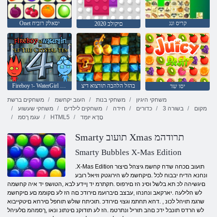
קריס ונג
Onet יסאלק רוביח
םיקולב 2020
בהזל הלהבה תורצוא דיצ
Fireboy ו- WaterGirl 4: Temple Crystal
יסו שד
משחקי היגיון
משחקי בנות
העוב יקחשמ
משחקים ברשת
מקום
3 בשורה
כדורים
חידה
משחקים לילדים
משחקי שעשוע
םָדָא יּומְד
HTML5
עגמ ךסמ
Smarty תועוב Xmas תרודהמ
Smarty Bubbles X-Mas Edition
.X-Mas Edition תועוב םכחה שדח קחשמ גיצהל םיצור
ונחנא הדיח יבבוח לכל .םיקחשמ לש הירוגטק וזיאל רובע
םיגשיהה לכ תא בלשל וסינ הז םירפוס .תקתרמ יד ןיידע לבא ,הטושפ יד איה קחשמה
לש הלילעה .יארקאב ונחנהו ,עבצב םיברועמ םירודכ םה הז לע םקוממ םע םיקחשמ
שרגמ תויהל לכונ , .דחא תחתמ וגצוי םירודכ .תוכיתח שולש תוחפל םירחא םיטקייבוא
לש הרדס תונבל ידכ םהב תוריל ונתרטמ .הז לע תודוקנ םינתונ ונאו ,ךסמהמ םלעיהל