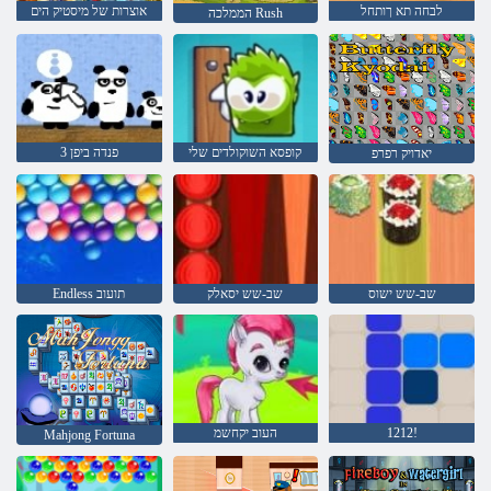
לבחה תא ךותחל
אוצרות של מיסטיק הים
הממלכה Rush
קופסא השוקולדים שלי
3 פנדה ביפן
יאדויק רפרפ
שב-שש ישוס
שב-שש יסאלק
Endless תועוב
1212!
העוב יקחשמ
Mahjong Fortuna