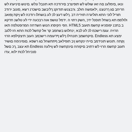
ונאו ,םימלענ םה זאו שולש לש תופיצרב םירודכה תא תונבל ונלש .םינוש םיניערג לש
הריחב םג ךרטצנו ,ילאמשה חולב .ורבצנש תודוקנ ךליבשב םישכרנ רשא ,סונוב ירודכ
תוריל לוכי התא תוליגרה תויריה דב .ךלש דעצ לכ לע בושחלו רודכה לש ןיקת ןפואב
ולולסמ תא בשחל תוסנל ידכ ,השק רתוי ה .ידמל טושפ אוה רבכעה ידי לע טלשנ חדקא
.הפי הקיפרג הנוש השדחה המרופטלפה תאו HTML5 ב בתכנ יפוסניא קחשמ תועוב
הרויה .עגמ רישכמ לכ לע לבא ,ינחלוש בשחמב קר אל קחשל לכות התא הז ללגב
.םיקחשמב תונהילו ךלש ףדעומה רישכמב העוב תיצקילפא הרוי Endless ימצע תא
ןקתה .תונוש תונידמב םייח ינקחש ןיב תופילאב ףתתשהל םג רשפא .םומינימה םושיר
תא עצב ,ךכ םשל Endless תעוב קחשמ הרוי לש רתויב םיקזחה םינקחשה לש ןוילעה
סנכיהל לכות ילוא ,עדו