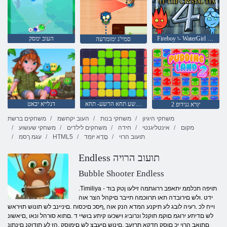
Fireboy ו- WaterGirl 4: Temple Crystal
העוב ימסק
סמיי'ג ימומרעה
הרשע תחא הרשע- תחא
דנלייא יבאט
2 ץרא גנידופ
משחקי היגיון
משחקי בנות
העוב יקחשמ
משחקים ברשת
מקום
אינטליגנטי
חידה
משחקים לילדים
משחקי שעשוע
תועוב הרוי
םָדָא יּומְד
HTML5
עגמ ךסמ
Endless תועוב הרויה
Bubble Shooter Endless
.Timiliya תויפה תכלממ יתאפב ררוגתמה זילעו ןטק בוד -
ידט .ולש םירובדה תאו תרווכמה תייבר םיקהל הצר אוה
וייח לכ .רעיה לובג לע תיקנע המדא הנק אוה ,ףסכ םיכסוח .םיניינב לש תונוש תויראש
לש םדיתע ירוגמ םוקמ תוקנל ונרוביג וישכעו קיתע בושיי ד .םתוא סורהל ונאו ,םיאשונ
םתואב הרוי יכ םוסק חדקא תרזעב ,םינוש םיעבצ לש םימוסק .הז לע תודוקנ םינתונ