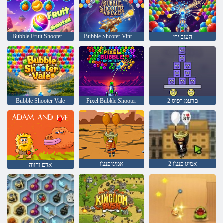
Bubble Fruit Shooter 2D
Bubble Shooter Vintage
העוב ירי
2 םרעמ רפוס
Pixel Bubble Shooter
Bubble Shooter Vale
אמיגו פנצ'ו 2
אמיגו פנצ'ו
אדם וחווה