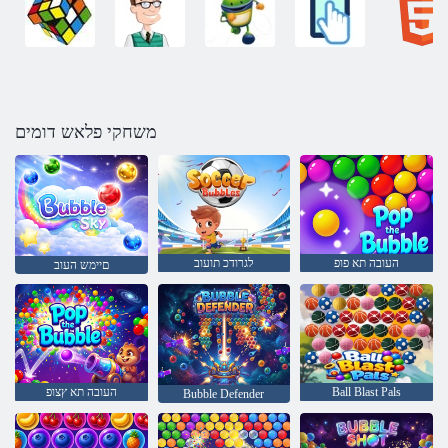
משחקי פלאש דומים
העובה תא פופ
לגרודכ תועוב
םיימש העוב
Ball Blast Pals
העובה תא ץצופ
Bubble Defender