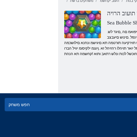
 בנות
העוב יקחשמ
משחקים ברשת
 תועוב הרויה
Sea Bubble S
.םיינרדומה םירישכמה לכ רובע םיקחשמ חתפל תוליבומה תורבחה דחאמ שדח שגרמ קחשמ םי .תויחל תויפה םעה םש ,םיה יקמעמל לולצל ונא םויה .םילועמ תוזירזו קויד לכ ידי לע םינייפואמ םה ,םיגד לש
ינפל .םינוש םיעבצב
נלש תוירקיעה תורטמה תא םיגישמ ונחנא םילושכמה
ןג Candyland 4: Lollipop הרזח
ר תויהלו רהזיהל זא .ןיוצמ ילקיסומ יוויל הברו
ש חוכשל לכות ונלש רתאב ותוא !קחשמה תא הנהת