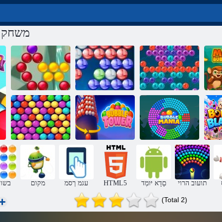
משחק ם
תועוב הרויה
וק
תועוב הרויה
HD תועוב הרוי
הגאס
העוב הינאמ
העוב לדגמ
שדחמ הרויה
תועוב הרוי
םָדָא יּומְד
HTML5
עגמ ךסמ
מקום
3 בשו
(Total 2)