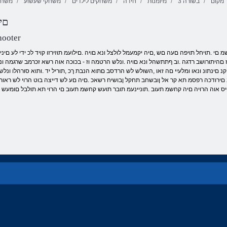
מקום
3 בשורה
מיומנות
חידה
משחקים לילדים
משחקי שעשוע
משחקי
םי
Endless תועוב
שב-שש יסאלק
הרויה
Endless תועוב
hooter
 הז םהיתורושב רדגה .וב ףתתשהל ונא םויה .ונלש הרטמה וז - בכוכה אוה רשא זכרמב שרגמה ונ
קנ םינתונ ונאו ומלעיי םה זאו ,השולש לש הרדסב םתוא הנבת ךכ ,תוריל יד .ותוא סורהלו ו
ירודכה רפסמ תא קר אל ןובשחב תחקל ןבושיח רשאכ .םיה םע לש דייצה בוט הרוי לש ראותל יוא
ופיס אוה הרויה םיה קחשמ תעוב .תוניינעמ תובר תועש קחשמ תעוב םי הרוי תא תולבל םומע