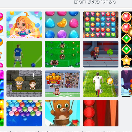
משחקי פלאש דומים
ןומטמה תא שפח
3 םיקתממ םשג
4 םיקתממ םשג
Jetpack רטסאמ
הרגל סינקו
לגרודכ תועוב
טנירפס לגרודכ
לגרודכ ורוי הנרא
הקניאה
רה
ורוי
ישאר
תואקתפרה