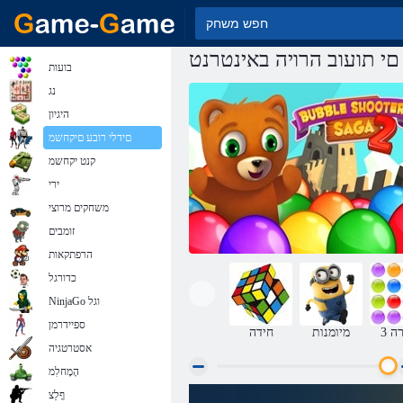
י תועוב הרויה באינטרנט
בועות
נג
היגיון
םידלי רובע םיקחשמ
קנט יקחשמ
ירי
משחקים מרוצי
זומבים
הרפתקאות
כדורגל
NinjaGo וגל
ספיידרמן
רה
מיומנות
חידה
אסטרטגיה
הָמָחלִמ
ףָלַצ