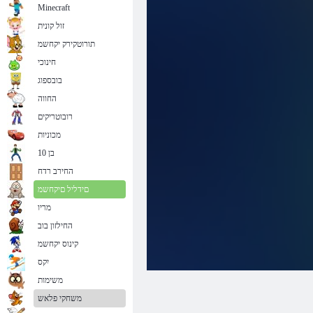
Minecraft
זול קונית
תורוטקירק יקחשמ
חינוכי
בובספוג
החווה
רובוטריקים
מכוניות
בן 10
החירב רדח
םידליל םיקחשמ
מריו
החילזון בוב
קינוס יקחשמ
יִקס
משימות
משחקי פלאש