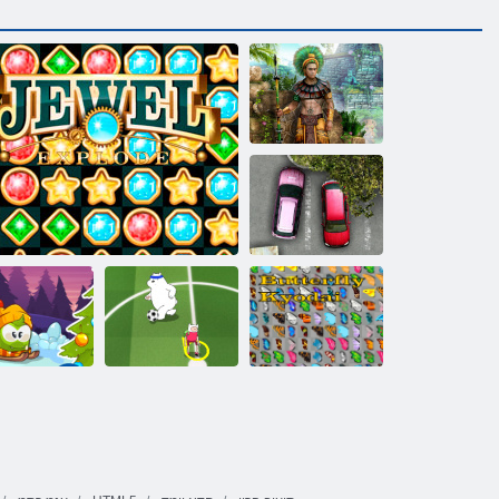
2 המוזטנומ
תורצוא
הינח םעז
יאדויק רפרפ
Toon 2016 עיבג
Jewel ץצופתהל
ףרוח תואקתפ