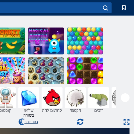
תועוב הרויה
דייקרא
םוסק העוב הרויה
העובה הרויה ף
2 קרפ
אוצרות של
:Candyland הרזח
מיסטיק הים
ץוציפ הבוב
ךובמ
רובים
הקפצה
קחרממ לחה
שלוש
קוסמוס
בשורה
כהה יותר