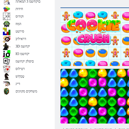
םיקחשמ 3 תמאתה
חידות
וקודוס
המוז
סירטט
דראיליב
3D יקחשמ
IO יקחשמ
םיפלק יקחשמ
רטילוס
טָמְחַׁש
דייג
משחקים מקוונים
תויגוע קוסיר