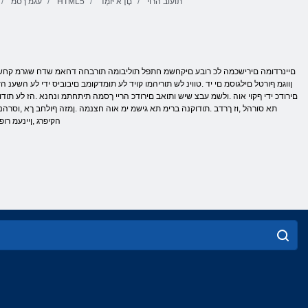
תועוב הרוי
םָדָא יּומְד
HTML5
עגמ ךסמ
ןווגמ ףורטל םילגוסמ םי יד .טווינ לש תוריהמו קויד לע תומדקומב םיבוביס ידי לע השענ
םירודכ ידי ףקוי אוה .ולשמ עבצ שיש ותואב םירודכ הריי ךסמה תיתחתמ ונחנא .הז לע תודו
תא סורהל ,וז ךרדב .תודוקנה ברימ תא גישמ ימ אוה חצנמה .ןמזה ףולחב ךא ,וסרהנ ם
הקיפרג ,ןיינעמ ר