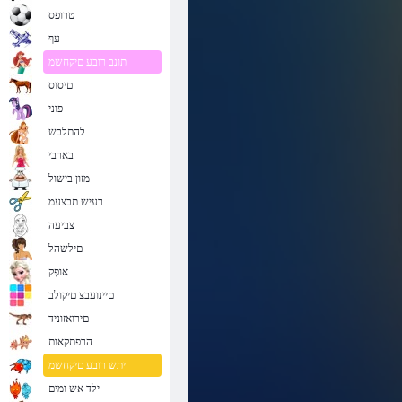
Bubble Shooter 2 הגאס
טרופס
עף
תונב רובע םיקחשמ
םיסוס
פוני
להתלבש
בארבי
מזון בישול
רעיש תבצעמ
צביעה
םילשהל
אּופָק
םיינועבצ םיקולב
םירואזוניד
הרפתקאות
יתש רובע םיקחשמ
ילד אש ומים