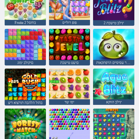
פופ רולייס
Fruita 2 בוחסל
2 ץילב טישכת
פירות יער עסיסיים הרפתקאות
םיעט טישכת
םיקולב ימוג
ץילב הווקא
יסו שד
בהזל הלהבה תורצוא דיצ