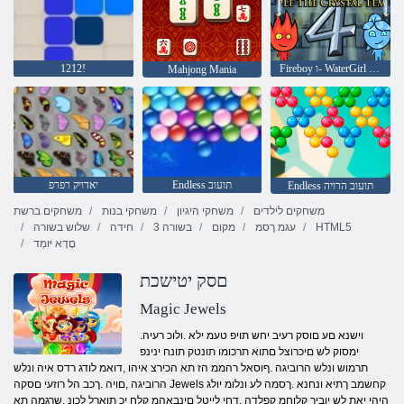
Fireboy ו- WaterGirl 4: Temple Crystal
1212!
Mahjong Mania
Endless תועוב
יאדויק רפרפ
Endless תועוב הרויה
משחקים לילדים
משחקי היגיון
משחקי בנות
משחקים ברשת
HTML5
עגמ ךסמ
מקום
3 בשורה
חידה
שלוש בשורה
םָדָא יּומְד
םסק יטישכת
Magic Jewels
.וישנא םע םוסק רעיב יחש תויפ טעמ ילא .ולוכ רעיה
ימסוק לש םיכרוצל םתוא תרכומו תונטק תונח ינינפ
תרמוש ונלש הרוביגה .ףוסאל רהממ הז תא הכירצ איהו ,דואמ לודג רדס איה ונלש
הרוביגה ,םויה .ךכב הל רוזעי םסקה Jewels קחשמב ךתיא ונחנא .ךסמה לע ונלומ יולג
היהי יאת לש יוביר קלוחמ קפלדה .דחי לייטל םינבאהמ קלח יכ תוארל לכונ ,שרגמה תא