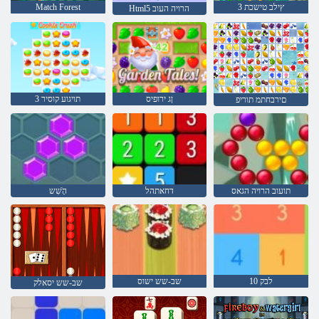
3 ץילב טישכת
Match Forest
Html5 הרויה העוב
ןג ירופיס
3 תויגוע קוסיר
םירבחתמ תוריפ
תועוב הרויה הגאס
דחאתהל
הָׁשִׁש
10 לבק
שב-שש ישוס
שב-שש יסאלק