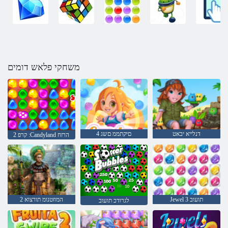
משחקי פלאש דומים
דנלייא יבאט
4 םיקתממ םשג
2 קרפ :Candyland הרזח
Jewel 3 תועוב
2 המוזטנומ תורצוא
לגרודכ תועוב