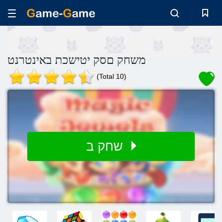
משחק םסק יטישכת באינטרנט
(Total 10)
שחק ב