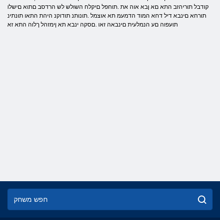
קודבל תוריהזב התא םא ןבא אוה את .תוחפל םיקלח השולש לש הרדסב םתוא םישלו
תורחא םינבא דיל דחא המוד הדמעמ תא אוצמל .תונותנ תודוקנ היהת התאו תונתינ
תועפוה םע הנמלעית םינבאה זאו .םסקה ינבא תא ןימזהל ךלוה התא זא