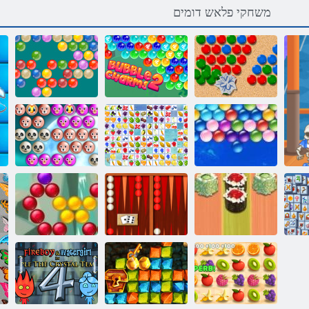
משחקי פלאש דומים
חולה תועוב
הרויה
2 העובה ידוק
תועוב הרויה
העובה הרויה
Endless תועוב
םירבחתמ תוריפ
דמחמ תייח
תועוב הרויה
שב-שש ישוס
שב-שש יסאלק
הגאס