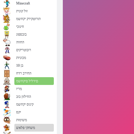
Minecraft
זול קונית
תורוטקירק יקחשמ
חינוכי
בובספוג
החווה
רובוטריקים
מכוניות
בן 10
החירב רדח
םידליל םיקחשמ
מריו
החילזון בוב
קינוס יקחשמ
יִקס
משימות
משחקי פלאש