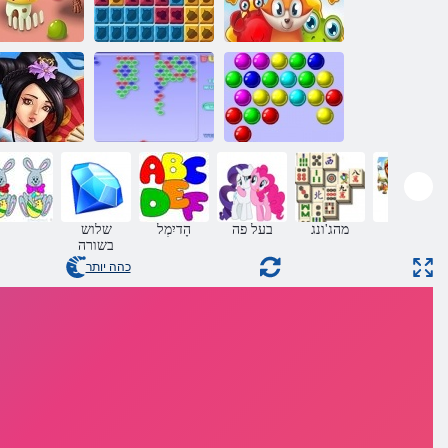
גזעים פופולריים
ג'ונגל בלוקים
ריבת הרוק-או
בועות
Bubblez
אוצרות של אס
םילזאפ
מהג'ונג
בעל פה
הָדיִמְל
שלוש
בשורה
כהה יותר