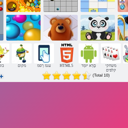
לה
Linez
קו 98
בלבול בועה
יה
פנדה
בעלי חיים קווים
נקודות
משחקי
םָדָא יּומְד
HTML5
עגמ ךסמ
מקום
בוע
קלפים
(Total 10)