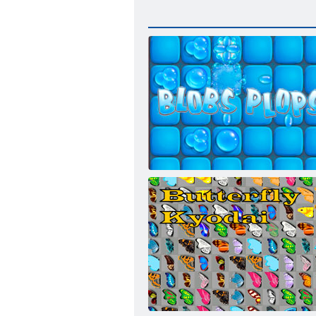
טמושו םימתכ