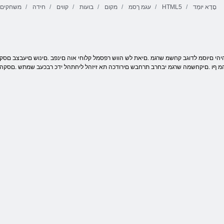
םָדָא יּומְד
HTML5
עגמ ךסמ
מקום
בועות
קווים
חידה
משחקים ל
Fireboy ו-
בהזל הלהבה
WaterGirl 4:
יסו שד
תורצוא דיצ
Temple Crystal
מ ףו .םיקחשמה שרגמ יבחרב תרחבש םירודכה תא זיזהל ליחתהל ידכ רבכעב שמתש .םסקה י