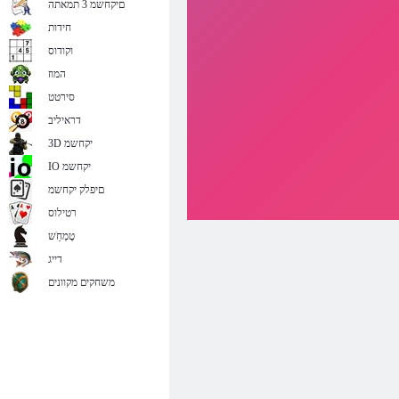
םיקחשמ 3 תמאתה
חידות
וקודוס
המוז
סירטט
דראיליב
3D יקחשמ
IO יקחשמ
םיפלק יקחשמ
רטילוס
טָמְחַׁש
דייג
משחקים מקוונים