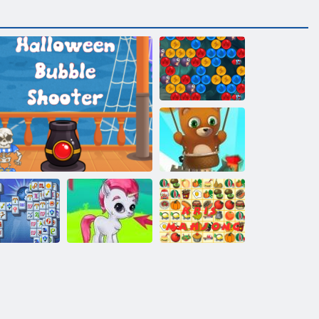
העובה לש
םינוקרד
Endless תועוב
הרויה
Mahjong
קריס ונג
העוב יקחשמ
העובה הרויה םישודקה לכ ליל
Fortuna