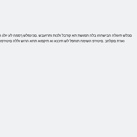
וארת םקלחב .םיטירפ השימח תוחפל לש תיכנא וא תיקפוא תחא הרוש וללה םיטירפה