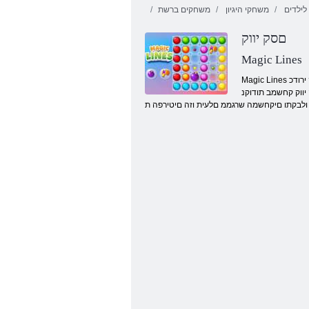
ילדים
משחקי היגיון
משחקים ברשת
םסק יווק
Magic Lines
Magic Lines םכלש תיגולה הבישחהו בלה תמושת תא קודבל ולכות ותרזעבש .םכינפלש ךסמה לע יולג היהי םיוסמ לדוגב קחשמ שרגמ .םיאת לש הווש רפסמל קלוחי אוה םינפב .םינוש םיעבצב םסק ירודכ
ווק קחשמב תודוקנ
ולבקתו םיקחשמה שרגממ םלעית וזה םיטירפה ת
יאדויק רפרפ