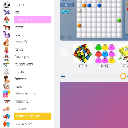
טרופס
עף
תונב רובע םיקחשמ
םיסוס
פוני
להתלבש
בארבי
מזון בישול
רעיש תבצעמ
ות
קווים
חידה
צביעה
םילשהל
אּופָק
אכפת לך גולה
םיינועבצ םיקולב
םירואזוניד
הרפתקאות
יתש רובע םיקחשמ
ילד אש ומים