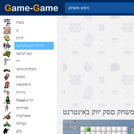
בועות
נג
היגיון
םידלי רובע םיקחשמ
קנט יקחשמ
ירי
משחקים מרוצי
זומבים
הרפתקאות
כדורגל
NinjaGo וגל
ספיידרמן
שחק םסק יווק באינטרנט
אסטרטגיה
הָמָחלִמ
ףָלַצ