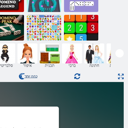
ונימוד
יזנרפ ונימוד
ארקמ ונימוד
דחאתהל
םירבחתמ תוריפ
קיפ ונימוד
תסרוקות
חתונה
ברבי
תכנית
איפור
סלבריטי
כהה יותר