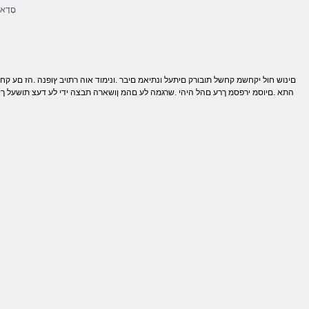
םָדָא 
התא .םיוסמ ירפסמ ךרע םהל היהי .שרגמה לע םהמ ןושארה תבצה ידי לע דעצ תושעל ךילע 