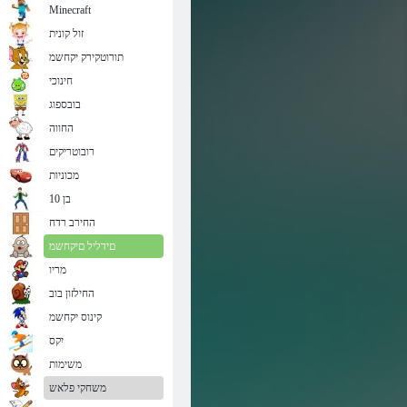
Minecraft
זול קונית
תורוטקירק יקחשמ
חינוכי
בובספוג
החווה
רובוטריקים
מכוניות
בן 10
החירב רדח
םידליל םיקחשמ
מריו
החילזון בוב
קינוס יקחשמ
יִקס
משימות
משחקי פלאש