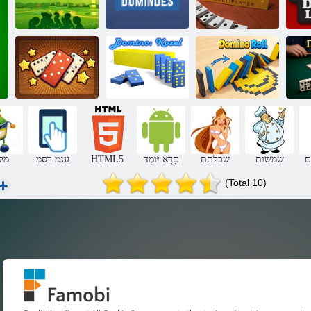
םיפתתשמ הבורמ
ונימוד
ונימוד
יסאלק יקוא
לור ונימוד
לזוק :ונימוד
םיהדמ ונימוד
ם
שמשות
שבלתת
םָדָא יּומְד
HTML5
עגמ ךסמ
מק
(Total 10)