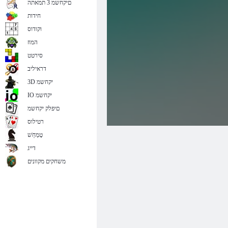
םיקחשמ 3 תמאתה
חידות
וקודוס
המוז
סירטט
דראיליב
3D יקחשמ
IO יקחשמ
םיפלק יקחשמ
רטילוס
טָמְחַׁש
דייג
משחקים מקוונים