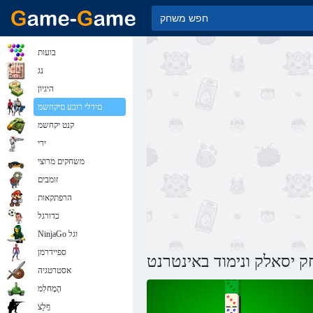
בועות
נג
היגיון
םידלי רובע םיקחשמ
קנט יקחשמ
ירי
משחקים מרוצי
זומבים
הרפתקאות
כדורגל
NinjaGo וגל
ספיידרמן
 יסאלק ונימוד באינטרנט
אסטרטגיה
הָמָחלִמ
ףָלַצ