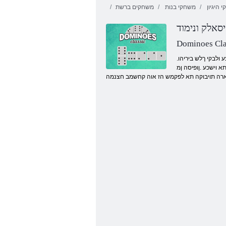
 היגיון
משחקי בנות
משחקים ברשת
יסאלק ונימוד
Dominoes Cla
.םינוש חול יקחשמ קחשל תובורק םיתעל ונתיאמ םיבר .ונימוד אוה רתויב ץופנה .הז םע קחשנ יסאלק ונימוד קחשמב םויה .קחשמה יללכ תא םכל ריכזנ וישכע .םתוא לע תודוקנ םע תומצע ולבקי ךלש ביריהו
 וישכע .ןופיסה ןמ
שארה תויבוקה תא לפקמש הז אוה קחשמב חצנמה
Endless תועוב