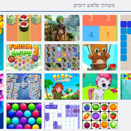
משחקי פלאש דומים
2 המוזטנומ
10 לבק
תורצוא
שב-שש ישוס
Endless תועוב
הרויה
יאדויק רפרפ
Fruita 2 בוחסל
Mahjong
העוב יקחשמ
דנלייא יבאט
Fortuna