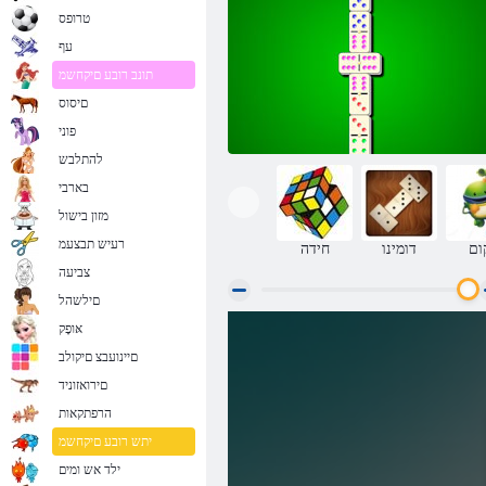
טרופס
עף
תונב רובע םיקחשמ
םיסוס
פוני
להתלבש
בארבי
מזון בישול
רעיש תבצעמ
ום
דומינו
חידה
צביעה
םילשהל
אּופָק
וניטלונימוד
םיינועבצ םיקולב
םירואזוניד
הרפתקאות
יתש רובע םיקחשמ
ילד אש ומים