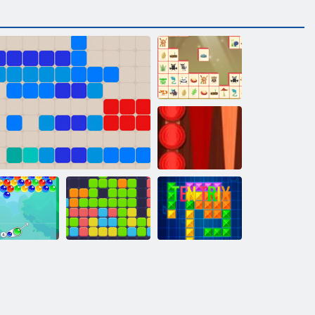
רבחתהל
Woodventure גנו
שב-שש יסאלק
הרשע תחא
סקירטנט
הרשע- תחא
1212!
העוב ימסק