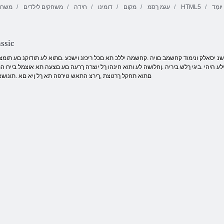
יּומְד
HTML5
עגמ ךסמ
מקום
דומינו
חידה
משחקים לילדים
משחקי
Onet יסאלק
Smarty תועוב
רוביח
ללוצ םי
Xmas תרודהמ
ssic
היהי .ביגי ךלש ביריה .ןחלושה לע ותוא חינהו ךל יוצרה ךרעה םע םצעה תא אוצמל בייח התא
םתוא תחקל ךרטצת ,ךירצ התאש טירפה תא ךל ןיא םא .תונו