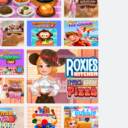
לושיבל הימדקאה
דלוקוש ףיטח
יאבוד סילא ןוכתמ
דלוקוש ףיט
ץיק זור טורח
ודוד יניסה לכואה
יאבוד ילא ל
תדילג
ףש
תינאירוק לושיב ירועיש
ןוכתמה
דלומה גחל לוש
ףש
וקו'צ םוי
:תינידנולב היפ