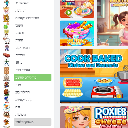
Minecraft
זול קונית
תורוטקירק יקחשמ
חינוכי
ןנעב תשק גנידופ
בובספוג
:יסקור לש
עוגת גזר
חבטמה
החווה
רובוטריקים
מכוניות
בן 10
DIY הדילג לילג
טורח
החירב רדח
םידליל םיקחשמ
מריו
החילזון בוב
רקייב ינייט
קינוס יקחשמ
יִקס
משימות
משחקי פלאש