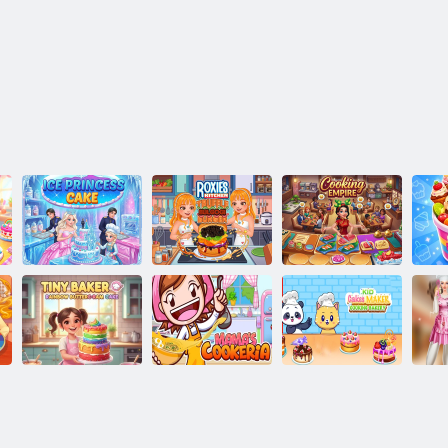
רגרוב י'גוגלוב
שע
ןיהמכ :יסקור לש
לושיבה תיירפמיא
חבטמה
חרק תוכיסנ תגוע
ח
דיק תוגוע לש
תשק האמח םרק
כתמ
לושיב תייפאמ
אמיא לש הירקוק
תגוע :רקייב ינייט