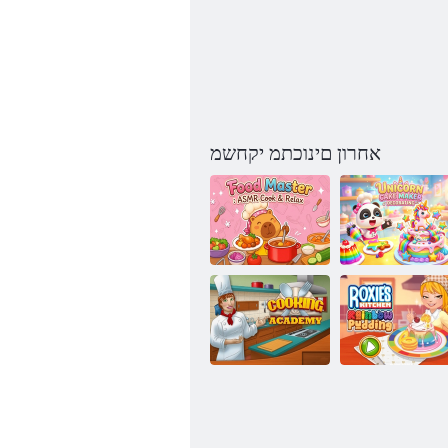
אחרון םינוכתמ יקחשמ
ASMR Cook &
טושיק ןרק דח
Relax :לכוא
תוגוע
רטסאמ
ןנעב תשק גנידופ
:יסקור לש
חבטמה
לושיבל הימדקאה