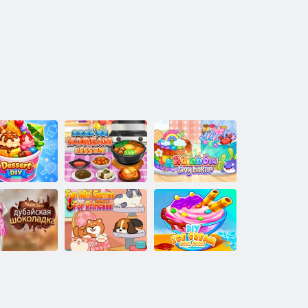
Rainbow Tiny
תינאירוק לושיב
ךמצעב תאז ה
Baker
ירועיש
חוניק
DIY הדילג לילג
הכיסנל םינהמ
דלוקוש ףיט
טורח
ינימ יקחשמ
יאבוד סילא ןו