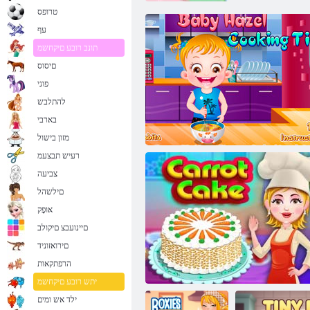
טרופס
עף
תונב רובע םיקחשמ
םיסוס
פוני
להתלבש
בארבי
מזון בישול
רעיש תבצעמ
צביעה
םילשהל
אּופָק
םיינועבצ םיקולב
םירואזוניד
הרפתקאות
תינוק לוז: זמן לארוחת ערב
יתש רובע םיקחשמ
ילד אש ומים