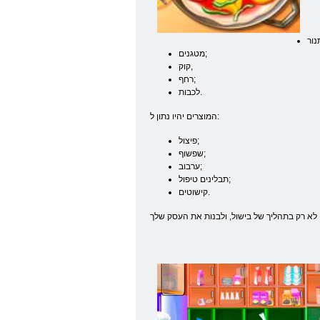
מטגנים;
קוק,
רחף;
לכבות.
המוצרים יהיו נתון ל:
פיצול;
שפשוף;
ערבוב;
תבלינים טיפול;
קישוטים.