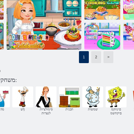
ןייטנלו חוניק
דלומה גח תיב
העתפה המא
לור ישוס ןשטיק יסקור
תגועל ןוכתמ
מ
יניס לכוא לושיב
גניק :יסקור לש חבטמה
קחשמ
1
2
>
לש
יטפנוק תשק תגוע
)
כה
ןיכהל
משחקים מתכונים לנערות לפי קטגוריה:
יוטטר :יסקור לש חבטמה
םינווקמ
שמשות
תכנית
סימולציות
ףֶׁש
מהט
םיקחשמ
לנערות