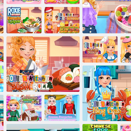
הידוהה גח רולייט
ולוהגנט
קונית
:תינידנולב היפוס
Kimchi Jjigae
Roxie's Kitchen
לש ססקט
:יסקור לש
תייקינקנ
חבטמה
מה
Roxie's Kitchen
רוגוי :תינידנולב היפוס
טראט ינימ