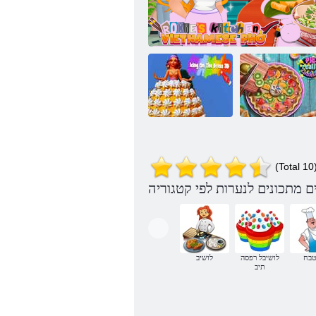
3D הלמשה לע
(Total 10
יתימא לושיב יאפ
ימאנטייו ופ :יסקור לש חבטמה
ןבדבודה
בח
לושיבל רפסה
לושיב
תיב