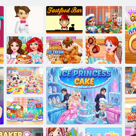
לושיב תניצס
בר מזון מהיר
Froyo רב
פופס העוגה
המיעט לפוו
קיחצמ לכוא
טורקיה
תדילג
רגתא
ב
לש
טושיק ןרק דח
תוגוע