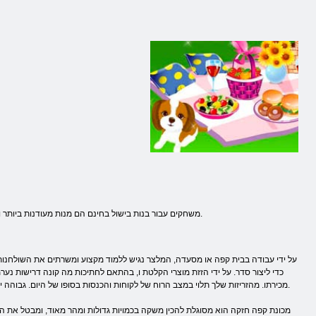
משחקים עבור בנות בישול בחינם הם מנות מעודנות ביותר והפשוטות ביותר, שנהגנו לאכול בכל יום. וכדי להפוך את מגוון משחק, שחקנים יכולים להתאמן לא רק בתהליך של בישול, ולבנות את העסק שלך.
על ידי עבודה בבית קפה או מסעדה, המלצר נגיש ללמוד מקצוע ומשרתים את השולחנות
כדי ליצור סדר. על ידי הזזת מוצרי הקלטת ו, בהתאם לחתיכות מה קונה דרישות נער
מכירתו. מהזריזות שלך תלוי במצב הרוח של לקוחות והכנסות בסופו של היום. גבוהה יותר ההכנסה, הדברים שימושיים יותר אתה יכול לקנות על מנת להקל את זרימת עבודה.
מכונת קפה חזקה הוא מסוגלת להכין משקה בכמויות גדולות ומהר מאוד, ומבטל את הצו