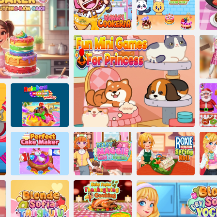
Rainbow Tiny
Baker
דיק תוגוע לש
לושיב תייפאמ
חרק תוכיסנ תגוע
אמיא לש הירקוק
ח
ש
יב
תשק תדילג
תינרצי
תשק האמח םרק תגוע :
ביבא לור :יסקור
תיתפכא הבהא
תמלשומ תוגוע
וס
לש חבטמה
הכיסנל םינהמ ינימ יקחשמ
:יגמ ןמוי
תינרצי