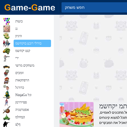
בועות
נג
היגיון
םידלי רובע םיקחשמ
קנט יקחשמ
ירי
משחקים מרוצי
זומבים
הרפתקאות
כדורגל
NinjaGo וגל
ספיידרמן
תמ יקחשמ
אסטרטגיה
ל מתכונים לאומיים,
הָמָחלִמ
וכל למצוא קינוחים
ףָלַצ