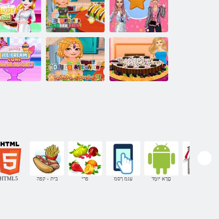
תוקוניתל הדנפ
ינפי יראק :יסקור
רעי ינוכתמ
לש חבטמה
Roxie's Kitchen
ידיביקס יקתממ
Tuesday לש
הקותמ הייפא
רגתא
וקאט
תונב תגוע
בארק 
Roxie's Kitchen
לש תידוהה
סונוק תדילג 
טשקל יברב תגוע
הסומס
םיטיווקסיב וני
תונח
םָדָא יּומְד
עגמ ךסמ
פרי
בית - קפה
HTML5