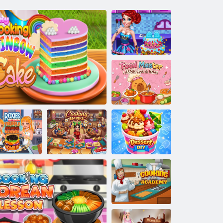
הנותח ףש
ASMR Cook &
Relax :לכוא
רטסאמ
רגרוב י'גוגלו
ךמצעב תאז השע
ןיהמכ :יסקור 
חוניק
לושיבה תיירפמיא
תשקה תגוע לושיב ינופ
חבטמה