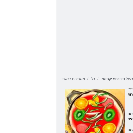
רענל םינוכתמ יקחשמ
כל
משחקים ברשת
זר.
פתח