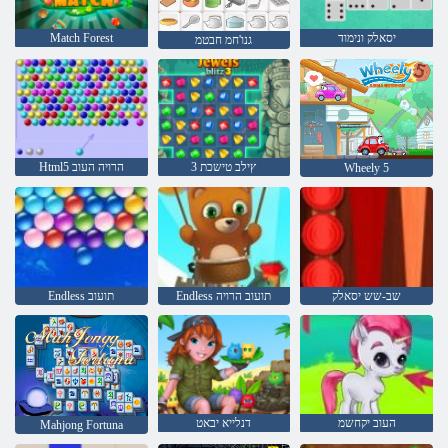
יסאלק ונימוד
Match Forest
גנו'חמ חבטמ
3 ץילב טישכת
Html5 הרויה העוב
Wheely 5
שב-שש יסאלק
Endless תועוב הרויה
Endless תועוב
העוב יקחשמ
דנלייא יבאט
Mahjong Fortuna