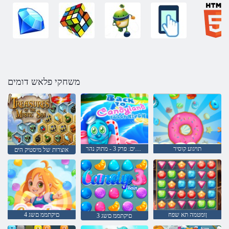
משחקי פלאש דומים
תויגוע קוסיר
לחזור לארץ הממתקים: פרק 3 - מתוק נהר
אוצרות של מיסטיק הים
ןומטמה תא שפח
4 םיקתממ םשג
3 םיקתממ םשג