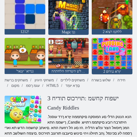
2 ללוקמ רצוא
1212!
Magic גנו
ילימא םיעט לש השדחה הלחתהה
'גנרוא ' ץנאר
2 ץרא גנידופ
חידה
שלוש בשורה
משחקים לילדים
משחקי היגיון
משחקים ברשת
םָדָא יּומְד
HTML5
עגמ ךסמ
מקום
3 ישפוח קחשמ :תוירכוס תודיח
Candy Riddles
.הנא הנטק הדלי םע המוסקה םיקתממה ץרא ךרד עוסנל
ךישממ התא ,Candle .היתורבח רובע םיקתממ רתויש
המכ ףוסאל הצור ונלש הדליה .הז םע הל רוזעת התא .םיאתב קחשמה הדש תא וארי
ךסמה לע םכינפל .ןהב תויולג ויהי םינוש םיעבצו תורוצב תוירכוס .םיצפח השולשב תחא