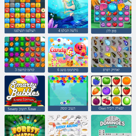
4 גלשה תכלמ
תצלפמ תוצלפמ
פופ לו'ג
יאדויק רפרפ
6 םיקתממ םשג
3 קותמ קחשמ
Onet יסאלק רוביח
העוב ימסק
Smarty תועוב Xmas תרודהמ