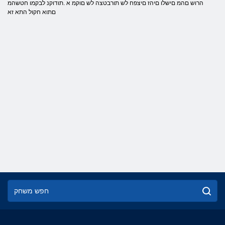
הרוש םהמ םישלו םיהז םיצפח לש תורבטצה לש םוקמ א .תודוקנ לבקמו חטשהמ
םתוא חקול התא זא