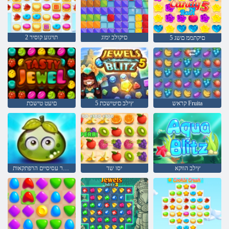
םיקולב ימוג
2 תויגוע קוסיר
5 םיקתממ םשג
קראש Fruita
5 ץילב םיטישכת
םיעט טישכת
ץילב הווקא
יסו שד
פירות יער עסיסיים הרפתקאות