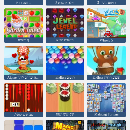
3 תויגוע קוסיר
קחשמ תריז
3 ץילב טישכת
טישכת הדגא
ןג ירופיס
Wheely 5
Endless תועוב הרויה
Endless תועוב
Alpine ימגא - םלועה יבחרב לותח
Mahjong Fortuna
שב-שש ישוס
שב-שש יסאלק