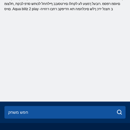
םיוסמ רפסמ .רובעל ךמצע לע לקהלו םירטסובב ףילחהל לכותש סרפ לבקת ,חלצומ
םויס .Aqua blitz 2 play -ב חצנל ידכ ךלש םיכלהמה תא הדיפקב רחבו רהזיה