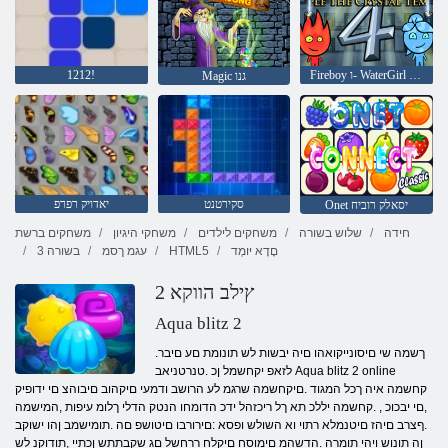
Fireboy ו- WaterGirl 4: Temple Crystal
1212!
Magic גנו
סקירטנט
יאדויק רפרפ
Onet יסאלק רוביח
חידה
שלוש בשורה
משחקים לילדים
משחקי היגיון
משחקים ברשת
םָדָא יּומְד
HTML5
עגמ ךסמ
3 בשורה
2 ץילב הווקא
Aqua blitz 2
.ךשמה שי םיסונייקואהו םיה יבשות לש תונומת םע םיבר
לזאפ יקחשמל ןכ .טנרטניאב Aqua blitz 2 online
קחשמה איה ךכל המגוד .םיקחשמה שרגמ לע הרושב ודמעי םיקהוב םיבוהצ םי ידופיק
,םי יבכוכ , .קחשמה יללכ תא ךל ריכזהל ידכ הדומחו הנטק הדלי ךלומ עיפות ,המישמה
.ףצרב םיהז םיטנמלא רתוי וא השולש ופסא :םירורבו םיטושפ םה .תומישמב ןהו ישוקב
ןה תונוש ויהי תומרה .הדשהמ םימוסח םיקלח ררחשל םג שקבתתש ןכתיי ,תודוקנ לש