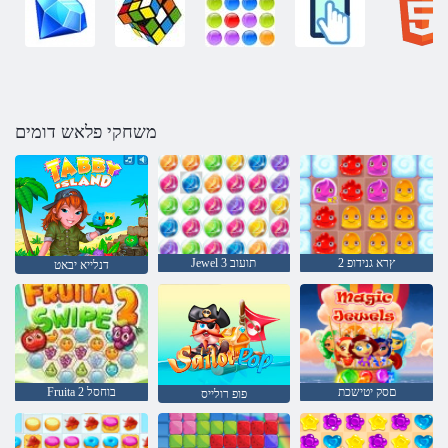
משחקי פלאש דומים
2 ץרא גנידופ
Jewel 3 תועוב
דנלייא יבאט
םסק יטישכת
Fruita 2 בוחסל
פופ רולייס