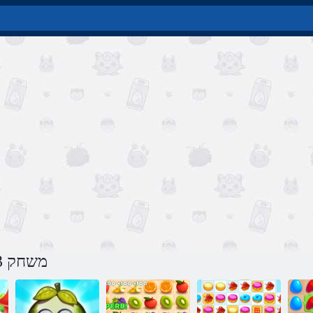
משחק 3 קחשמה ירוביג באינטרנט