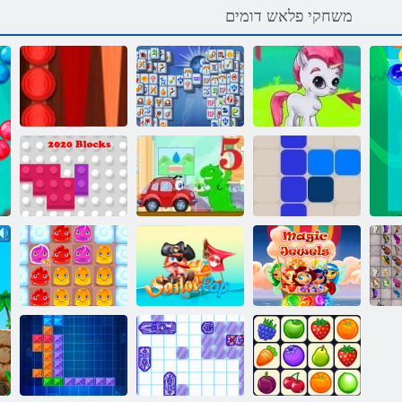
משחקי פלאש דומים
Mahjong
העוב יקחשמ
Fortuna
שב-שש יסאלק
1212!
Wheely 5
םיקולב 2020
םסק יטישכת
פופ רולייס
2 ץרא גנידופ