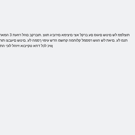
תנמ לע .םיאת לש הווש רפסמל קלוחמה קחשמ הדש עיפוי ךסמה לע .םינוש םיעבצו תורוצ
ןוויכ לכל דחא טקייבוא זיזהל לוכי 