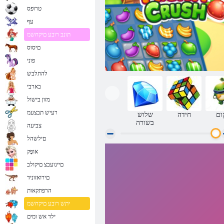
טרופס
עף
תונב רובע םיקחשמ
םיסוס
פוני
להתלבש
בארבי
מזון בישול
רעיש תבצעמ
ום
חידה
שלוש
בשורה
צביעה
םילשהל
אּופָק
קראש Fruita
םיינועבצ םיקולב
םירואזוניד
הרפתקאות
יתש רובע םיקחשמ
ילד אש ומים