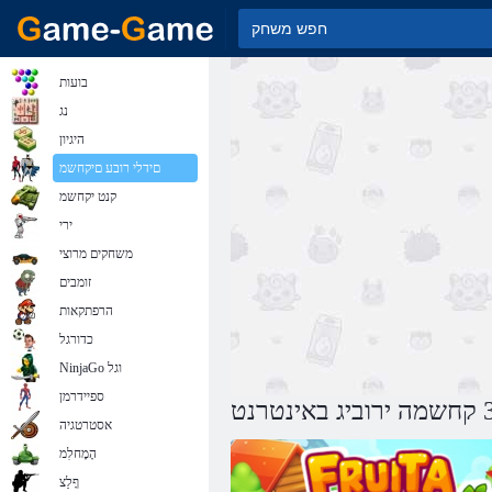
בועות
נג
היגיון
םידלי רובע םיקחשמ
קנט יקחשמ
ירי
משחקים מרוצי
זומבים
הרפתקאות
כדורגל
NinjaGo וגל
ספיידרמן
אסטרטגיה
הָמָחלִמ
ףָלַצ