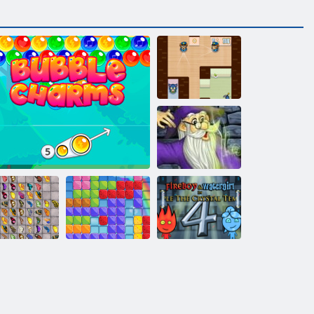
סמיי'ג ימומרעה
Magic גנו
Fireboy ו-
Kyodai HD
WaterGirl 4:
Temple Crystal
םיקולב ימוג
העוב ימסק
רפרפ