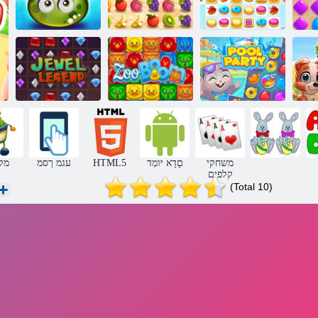
פירות יער
עסיסיים
2 תויגוע קוסיר
יסו שד
הרפתקאות
יס
הכירב תביסמ
םוב תויחה ןג
טישכת הדגא
משחקי
םָדָא יּומְד
HTML5
עגמ ךסמ
מק
קלפים
(Total 10)