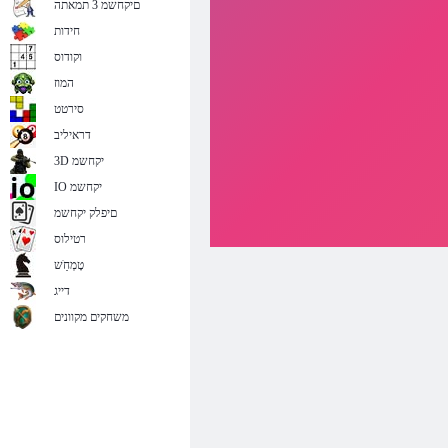
םיקחשמ 3 תמאתה
חידות
וקודוס
המוז
סירטט
דראיליב
3D יקחשמ
IO יקחשמ
םיפלק יקחשמ
רטילוס
טָמְחַׁש
דייג
משחקים מקוונים