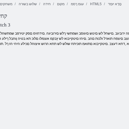
םָדָא יּומְד
HTML5
עגמ ךסמ
מקום
חידה
שלוש בשורה
משחקים ל
3 קח
Onet יסאלק
רוביח
ללוצ םי
סקירטנט
tch 3
ב םיצפח תוארל ולכות םהב .םיהז םיטקייבוא לש ץבקמ אוצמלו םלוכ תא בטיה ןוחבל ךילע הי
התא ,דחא דעצב .םיטקייבוא םתואמ תוכיתח שולש לש תחא הרוש איצוהל םכילע היהי הז ךל .תוד