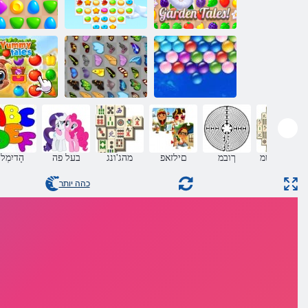
ןג ירופיס
3 תויגוע קוסיר
קחשמ תריז
Endless תועוב
יאדויק רפרפ
םימיעט םירופ
חול יקחשמ
ךובמ
םילזאפ
מהג'ונג
בעל פה
הָדיִמְל
כהה יותר