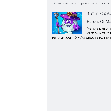
ילדים
משחקי היגיון
משחקים ברשת
שמה ירוביג
Heroes Of Ma
.תוצלפמ לש םינוש םיגוס םע ברקל אצי םיצימא םירוביג תווצ .תוברקב םהל רוזעת 3 המאתה ירוביגב .םישחל לש םינוש םיגוסב ושמתשי ךלש םירוביגה .םידחוימ םסק יטירפב שמתשהל ךרטצת םתוא רוציל
הי .דחא את ידי לע
וקנ ולבקתו ךסמהמ ומלעיי וללה םיטקייבואה זאו
דנלייא יבאט