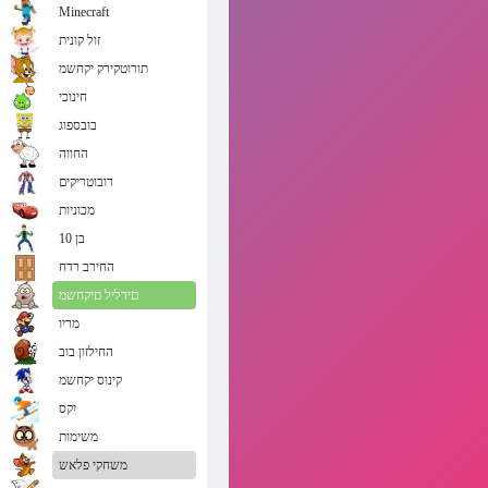
Minecraft
זול קונית
תורוטקירק יקחשמ
חינוכי
בובספוג
החווה
רובוטריקים
מכוניות
בן 10
החירב רדח
םידליל םיקחשמ
מריו
החילזון בוב
קינוס יקחשמ
יִקס
משימות
משחקי פלאש