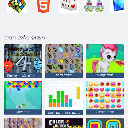
משחקי פלאש דומים
העוב יקחשמ
יאדויק רפרפ
Fireboy ו- WaterGirl 4: Temple Crystal
2 תויגוע קוסיר
העוב ימסק
הרשע תחא הרשע- תחא