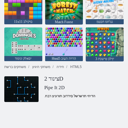
גנו'חמ חבטמ
11x11 םיקולב
Match Forest
Html5 הרויה העוב
יסאלק ונימוד
3 ץילב טישכת
HTML5
חידה
משחקי היגיון
משחקים ברשת
צינור 2D
Pipe It 2D
.הדיחי תרשרשל םידדוב תורוניצ רבח