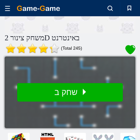
משחק צינור 2D באינטרנט
(Total 245)
שחק ב