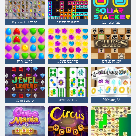
םיינועבצ םיקולב
Kyodai HD רפרפ
עבורמ םרעמ
יסאלק טמחש
5 םיקתממ םשג
קחשמ תריז
Mahjong 3d
גנו'גהמ רופיס
טישכת הדגא