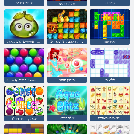
קריס ונג
תויבוק הינאמ
סקרק תולימ
בהזל הלהבה תורצוא דיצ
פירות יער עסיסיים הרפתקאות
סקירטנט
ללוצ םי
תידנק העוב
Smarty תועוב Xmas תרודהמ
גנו'גאמ סאמ-סירק
ץילב הווקא
Onet יסאלק רוביח