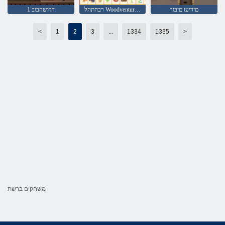
םיריעז םיבור
רבחתהל Woodventure גנו
1 דדושהבוב
<
1
2
3
...
1334
1335
>
משחקים ברשת