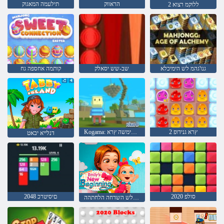
הראווק
תילעמה המאגוק
2 ללוקמ רצוא
גנו'גהמ לש הימיכלא
שב-שש יסאלק
קותמה אחספה גח
2 ץרא גנידופ
Kogama: םימשה ץרא Minecraft
דנלייא יבאט
סולפ 2020
םיסיטרכ 2048
ילימא םיעט לש השדחה הלחתהה