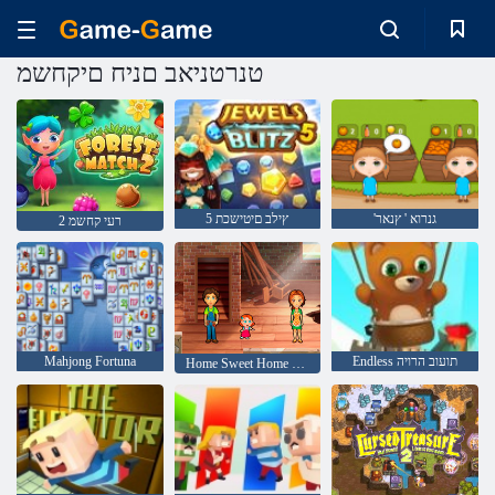
טנרטניאב םניח םיקחשמ
'גנרוא ' ץנאר
5 ץילב םיטישכת
2 רעי קחשמ
Endless תועוב הרויה
Mahjong Fortuna
Home Sweet Home ילימא םיעטה