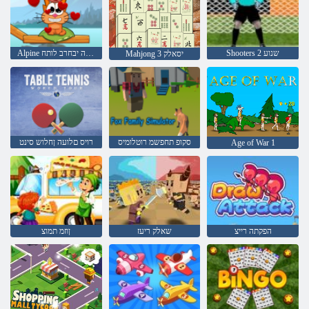
Shooters 2 שנוע
Alpine ימגא - םלועה יבחרב לותח
Mahjong 3 יסאלק
סקופ תחפשמ רוטלומיס
רויס םלועה ןחלוש סינט
Age of War 1
הפקתה רייצ
שאלק ריעז
ןוזמ תמוצ