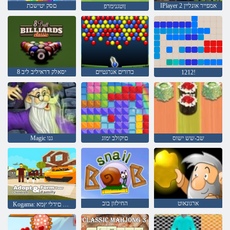
IPlayer אמפייר אונליין 2
םסק יטישכת
ןוטגנימרפ
כדורים אנרגטיים
יסאלק דראיליב ליב 8
1212!
שב-שש ישוס
םיקולב ימוג
Magic גנו
ארגונאוט
החילזון בוב
Kogama: ךלש החפשמה ספוט םידלי ץמא