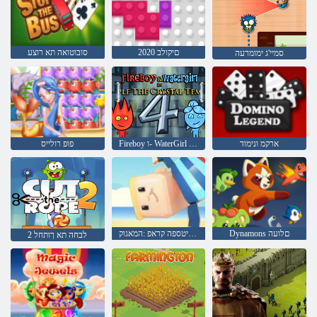
םיקולב 2020
סובוטואה תא רוצע
סמיי'ג ימומרעה
ארקמ ונימוד
Fireboy ו- WaterGirl 4: Temple Crystal
פופ רולייס
Dynamons םלועה
םילביטספה קראפ :המאגוק
2 לבחה תא ךותחל