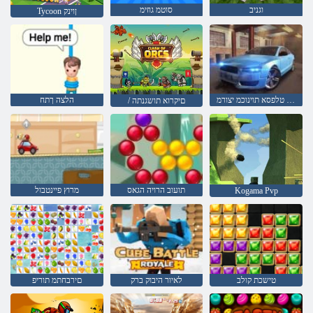
וגניב
סוטמ גוזימ
Tycoon ןוינק
םיינוציק טלפסא תוינוכמ יצורמ
הלצה ךתח
/ םיקרוא תושגנתה
תועוב הרויה הגאס
מרוץ פיינטבול
Kogama Pvp
טישכת קולב
לאיור היבוק ברק
םירבחתמ תוריפ