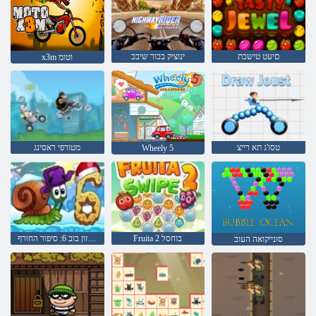
םיעט טישכת
ינוציק בכור שיבכ
x3m וטומ
טסו'ג תא רייצ
מטורפי ראסינג
Wheely 5
Fruita 2 בוחסל
חילזון בוב 6: סיפור החורף
סונייקואה העוב