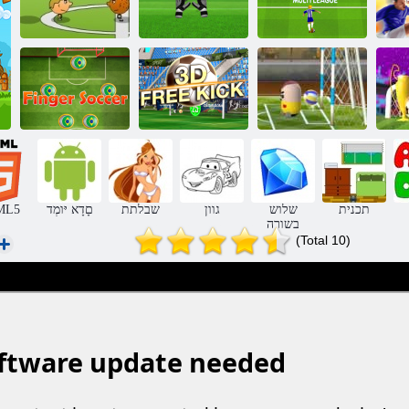
מ
םילדנפ
רעוש רגתא
כדורגל 1 על 1
3D תישפוח
ב
תולולג לגרודכ
הטיעב
עבצא לגרודכ
תכנית
שלוש
גוון
שבלתת
םָדָא יּומְד
ML5
בשורה
(Total 10)