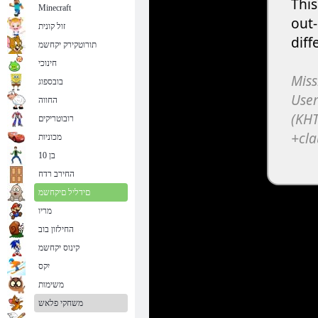
Minecraft
זול קונית
תורוטקירק יקחשמ
חינוכי
בובספוג
החווה
רובוטריקים
מכוניות
בן 10
החירב רדח
םידליל םיקחשמ
מריו
החילזון בוב
קינוס יקחשמ
יִקס
משימות
משחקי פלאש