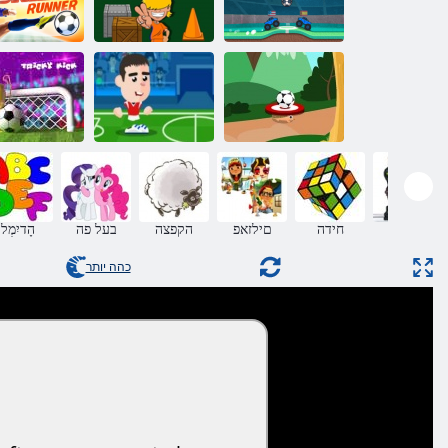
לגרודכ תיאשמ
תישפוח הטיעב
רנאר תויונמוי
תצלפמ
ןומיא
לגרודכ
2020 ורוי :לגרודכ
לגרודכ דעי
ירטסאמ
תיקירט הטיע
הלועפ
חידה
םילזאפ
הקפצה
בעל פה
הָדיִמְל
כהה יותר