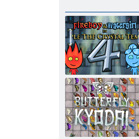
Fireboy ו- WaterGirl 4: Temple Crystal