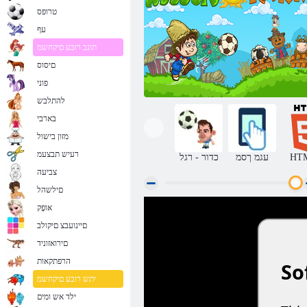
טרופס
עף
תונב רובע םיקחשמ
םיסוס
פוני
להתלבש
בארבי
מזון בישול
רעיש תבצעמ
HT
עגמ ךסמ
כדור - רגל
צביעה
םילשהל
אּופָק
Farm כדורגל
םיינועבצ םיקולב
םירואזוניד
הרפתקאות
יתש רובע םיקחשמ
ילד אש ומים