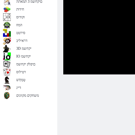
םיקחשמ 3 תמאתה
חידות
וקודוס
המוז
סירטט
דראיליב
3D יקחשמ
IO יקחשמ
םיפלק יקחשמ
רטילוס
טָמְחַׁש
דייג
משחקים מקוונים