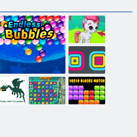
העוב יקחשמ
עבורמ םרעמ
10x10 המאתה
יסאלק תונמ
םיקולב
3 ץילב טישכת
Endless תועוב
לסקיפ עבצ