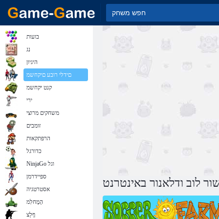
בועות
נג
היגיון
םידלי רובע םיקחשמ
קנט יקחשמ
ירי
משחקים מרוצי
זומבים
הרפתקאות
כדורגל
NinjaGo וגל
ספיידרמן
אסטרטגיה
הָמָחלִמ
ףָלַצ