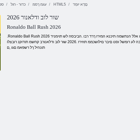
םָדָא יּומְד
HTML5
עגמ ךסמ
כדור - רגל
ספ
2026 שור לוב ודלאנור
ןג ירופיס
סלבאב ילטראמס
3 תויגוע קוסיר
Ronaldo Ball Rush 2026
.Ronaldo Ball Rush 2026 שגרמה דייקראה םירושיכה קחשמב םכל םיכחמ ל .םיפפועמ םירודכו תומרופטלפ לש ףרה אלל הנתשמה תיכנא המירז ךרד רבו .הביבסה לש תוימניד
תורומתל תידיימ ביגהו תונכוסמ תוליפנמ ענמיה ,ר .רשפאה לככ בר ןמז קחשמב רודכה לע רומשל וסנו םיבר םילושכממ תוזירז .2026 שור לוב ודלאנורב קחשמ תודוקנ רובצלו
תונהיל ךל רשפאמ םגו ,ם