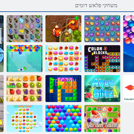
משחקי פלאש דומים
קראש Fruita
2 ללוקמ רצוא
יאדויק רפרפ
םיינועבצ םיקולב
2 תויגוע קוסיר
העוב ימסק
א
ץילב הווקא
סקירטנט
יסו שד