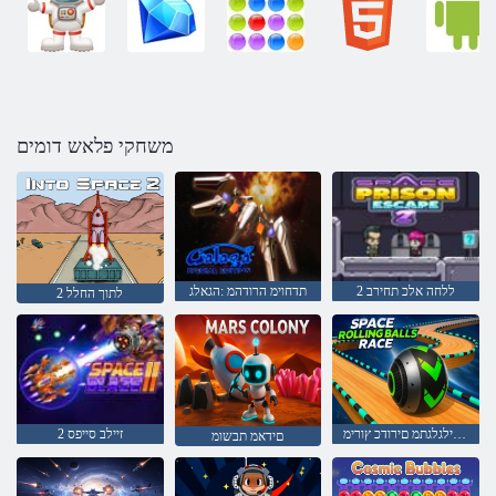
משחקי פלאש דומים
2 ללחה אלכ תחירב
תדחוימ הרודהמ :הגאלג
לתוך החלל 2
ללחב םילגלגתמ םירודכ ץורימ
2 זיילב סייפס
םידאמ תבשומ