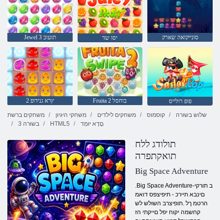
סונייקואה שארק
Jewel 3 תועוב
יסו שד
Fruita 2 בוחסל
2 ץרא גנידופ
פופ רולייס
שלוש בשורה
קוסמוס
משחקים לילדים
משחקי היגיון
משחקים ברשת
םָדָא יּומְד
HTML5
3 בשורה
תולודג ללח
תואקתפרה
Big Space Adventure
.Big Space Adventure-ב תורקי
םינבא תיירכ - תיפיצפס דואמ
הרטמ ךל .תופיצרב השולש לש
קחשמה יקוח יפל םייקתי הז