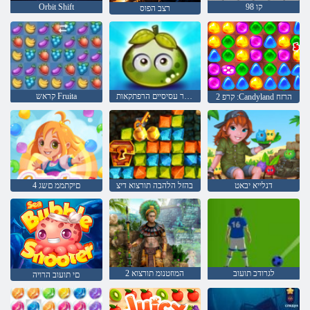
קו 98
Orbit Shift
רצב הפוס
פירות יער עסיסיים הרפתקאות
קראש Fruita
2 קרפ :Candyland הרזח
דנלייא יבאט
בהזל הלהבה תורצוא דיצ
4 םיקתממ םשג
לגרודכ תועוב
2 המוזטנומ תורצוא
םי תועוב הרויה