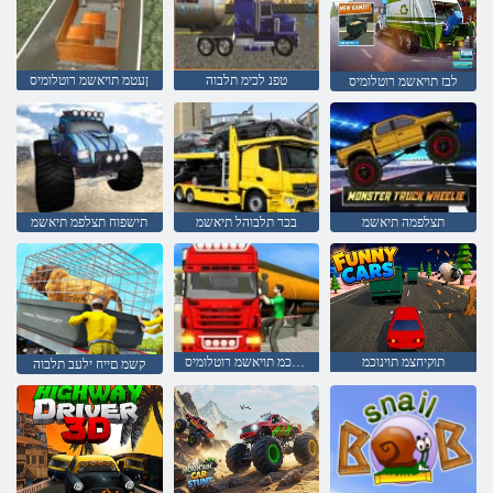
טפנ לכימ תלבוה
ןעטמ תויאשמ רוטלומיס
לבז תויאשמ רוטלומיס
תצלפמה תיאשמ
בכר תלבוהל תיאשמ
תישפוח תצלפמ תיאשמ
תוקיחצמ תוינוכמ
טפנ תילכמ תויאשמ רוטלומיס
קשמ םייח ילעב תלבוה