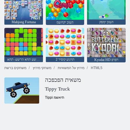
העוב ימסק
Mahjong Fortuna
העוב יקחשמ
2 תויגוע קוסיר
הרשע תחא הרשע- תחא
Kyodai HD רפרפ
HTML5
מירוץ על המשאיות
משחקי מירוץ
משחקים ברשת
משאית הפכפכה
Tippy Truck
Tippi תיאשמ