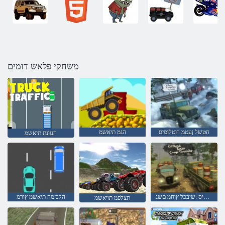
משחקי פלאש דומים
חטשל ןעטמ רוטלומיס
הגמ תיאשמ
העונת תיאשמ
םינעטמ רוטלומיס :שיבכל ץוחמ םשג
הלבזמה תיאשמ ץורמ
תצלפמ תויאשמ