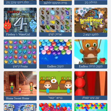
החילזון בוב
דמימ תלת ריהמ שיבכ גהנ
םירה תוינוכמ ילולעפ
יאדויק רפרפ
Fireboy ו- WaterGirl 4: Temple Crystal
2 ללוקמ רצוא
Endless תועוב הרויה
Endless תועוב
קראש Fruita
שב-שש יסאלק
'גנרוא ' ץנאר
Home Sweet Home ילימא םיעטה