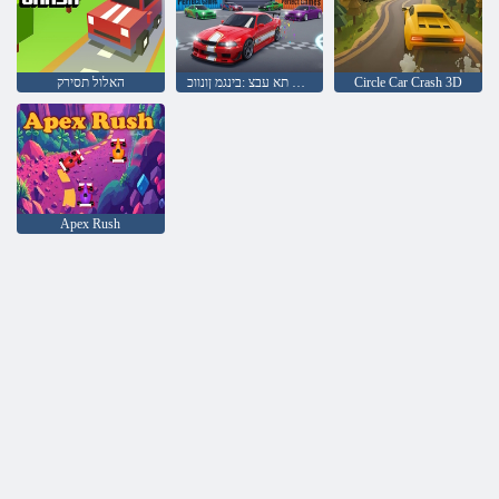
Circle Car Crash 3D
תינוכמה תא עבצ :בינגמ ןונווכ
האלול תסירק
Apex Rush