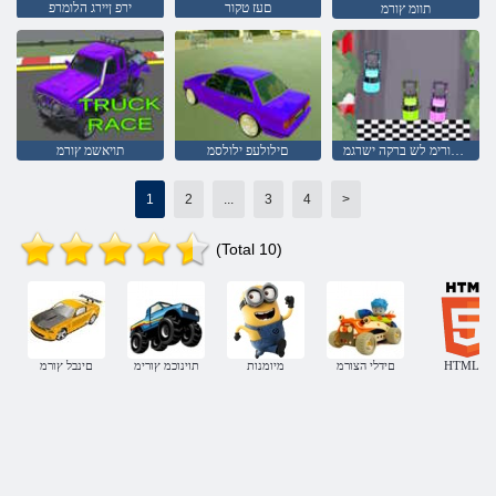
םעז טקור
ירפ ןיירג הלומרפ
תוומ ץורמ
תוצלפמ תויאשמ ץורימ לש ברקה ישרגמ
םילולעפ ילולסמ
תויאשמ ץורמ
1
2
...
3
4
>
(Total 10)
HTML5
םידלי הצורמ
מיומנות
תוינוכמ ץורימ
םינבל ץורמ