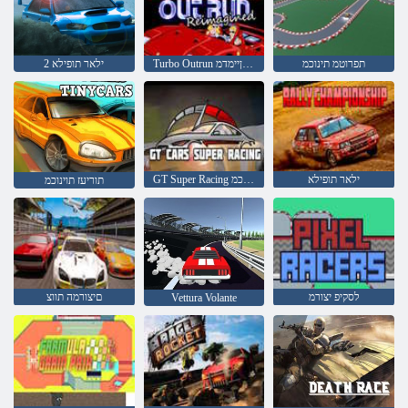
תפרוטמ תינוכמ
Turbo Outrun שדחמ ןיימדמ
2 ילאר תופילא
ילאר תופילא
GT Super Racing תוינוכמ
תוריעז תוינוכמ
לסקיפ יצורמ
םיצורמה תווצ
Vettura Volante