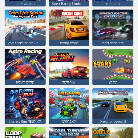
תוריס ץורימ
Street Racing Limited Nitro
תעבטה שיבכ
'גדוד רסייר דיפס
ץורימ קחשמ
תוינוכמו ץורימ :תוריהמל אמצ
תוקלצ
שור ורטר
ץורימ ורטסא
Need for Speed II
יגאב ץורמ
Forrest Run תא לעפה