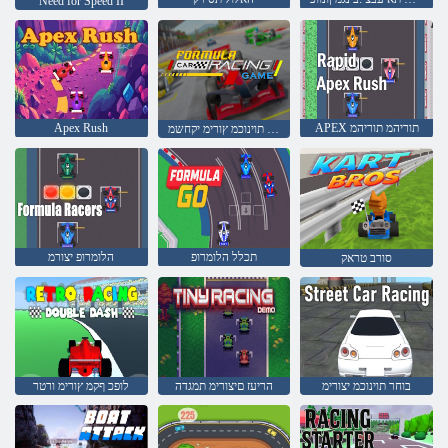
Need for Speed II
APEX תוריהמ תוריהמ
Apex Rush
הלומרופ תוינוכמ ץורימ יקחשמ
תכלל הלומרופ
הלומרופ יצורמ
סורב טראק
בוחר תוינוכמ יצורימ
הריעז םיצורימ תמגדה
לופכ ףקמ ץורימ ורטר