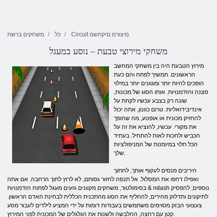
Circuit םיצורמ םיקחשמ
כל
משחקים ברשת
משחקי מירוצי טבעת – נוסע במעגל
מירוץ הטבעת היה בין משחקי המחשב
הראשונים. תמשיך לפתח והם כעת
הופכים להיות יותר ומגוונים יותר במילוי
סצנה והזדמנויות. אותו הסוג של מכונות,
שונה רק בצבע עכשיו לקחת על
אינדיבידואליות. טרום כוונון, אתה יכול
להחזיק מכונית או אופנוע, מה שהופך
את מקורי. עכשיו, להוציא את זה על
הכביש ולחכות לאות להתחיל. בעתיד
הכל תלוי במיומנות של המניפולציות
שלך.
היריבים מנסים לעקוף אותך, לחתוך
ואפילו דחפו את המסלול. אל תנסה לחזור גסותם, לא לרוץ לתוך הרחבה. אם אתה
בסימולטור, משחקים מקוונים גזעים מעגל לפתוח הזדמנויות & ndash נוספים; להפסיק
לתיקונים ותדלוק מהירים, להחליף את הסוג מהתכנית הכללית לבחינת האדם הראשון.
צעצועי הבזק מסוימים משתמשים בעבודות דומות על ידי המציע לילדים לעבור מסע
קטן עם רחצה, ההלבשה ולשנות את הגלגלים של המכונית לפני המירוץ.