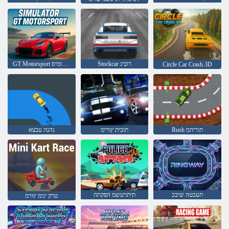
Stockcar רוביג
GT Motorsport רוטלומיס
Circle Car Crash 3D
Rush תוריהמ
תובית ץורימ
גהנה עבצא
תעבטה שיבכ
תיתרטשמ הפקתה
טרק ינימ ץורמ