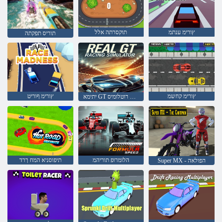
ץורימ ענתמ
תוקסרתה אלל
תוריס תפקתה
ץורימ קחשמ
ץורימ ףוריט
יתימא GT ץורימ רוטלומיס
הלומרופ תוריהמ
תיפוסניא המח ךרד
Super MX - הפולאה