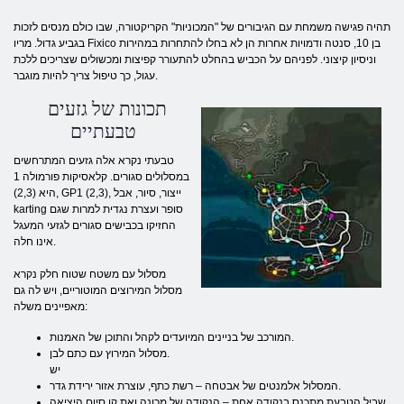
תהיה פגישה משמחת עם הגיבורים של "המכוניות" הקריקטורה, שבו כולם מנסים לזכות
בגביע גדול. מריו Fixico בן 10, סנטה ודמויות אחרות הן לא בחלו להתחרות במהירות
וניסיון קיצוני. לפניהם על הכביש בהחלט להתעורר קפיצות ומכשולים שצריכים ללכת
עגול, כך טיפול צריך להיות מוגבר.
תכונות של גזעים
טבעתיים
טבעתי נקרא אלה גזעים המתרחשים
במסלולים סגורים. קלאסיקות פורמולה 1
היא (2,3), GP1 (2,3), ייצור, סיור, אבל
karting סופר ועצרת נגדית למרות שגם
החזיקו בכבישים סגורים לגזעי המעגל
אינו חלה.
מסלול עם משטח שטוח חלק נקרא
מסלול המירוצים המוטוריים, ויש לה גם
מאפיינים משלה:
המורכב של בניינים המיועדים לקהל והתוכן של האמנות.
מסלול המירוץ עם כתם לבן.
יש
המסלול אלמנטים של אבטחה – רשת כתף, עוצרת אזור ירידת גדר.
שביל הטבעת מתכנס בנקודה אחת – הנקודה של מכונה ואת קו סיום היציאה