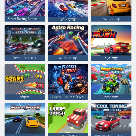
ץורימ קחשמ
Street Racing Limited Nitro
תוריס ץורימ
ץורימ ורטסא
'גדוד רסייר דיפס
שור ורטר
יגאב ץורמ
Forrest Run תא לעפה
תוקלצ
תינוכמה תא עבצ :בינגמ ןונווכ
האלול תסירק