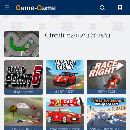
Circuit םיצורמ םיקחשמ
ןוכנה ץורימה
GT ורקימ ץורימ
6 שגפמ תדוקנ
תוינוכמו ץורימ :תוריהמל אמצ
עיבג ץורימ ףחסיהל
ידמימ וד תוינוכמ יצורמ