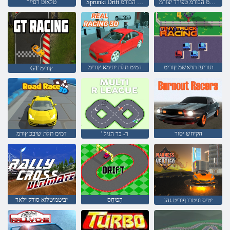
םיפתתשמ הבורמ טפירד יצורמ
Sprunki Drift םיפתתשמ הבורמ
טלאוט רסייר
תוריעז תויאשמ ץורימ
דמימ תלת יתימא ץורימ
GT ץורימ
הקיחש יסור
דמימ תלת שיבכ ץורמ
' ר- בר הגיל
הָפיִחְס
יביטמיטלוא סורק ילאר
יטיס וגיטרו ףוריט גהנ