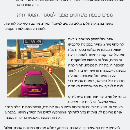
היא אותו הדבר.
גזעים טבעת משחקים מעבר למסגרת המסורתית
כאשר במציאות חלים כללים נוקשים למעגל המירוץ, מחשב הכיף יכול להרשות
להתרחק מהגבולות הנוקשים.
אתה יכול לשחק במשחקי טבעת
להיסחף מירוץ, נהיגה במכונית על כביש
קפוא. המכונה מתמלאת בסטייה קלה
ממסלול ישר. קשה במיוחד להתמודד עם
זה בתורו, אבל זה המהות של שקרים –
המכונה חייבת להיות נכנסה. תהיה כמה
משימות – במקרה הראשון יש צורך לחזור
על התנועה של המכונית המובילה
מדויקת ככל האפשר, בזמנים אחרים כדי
לנסות לעקוף את המשתתפים האחרים.
מרוצי על המים עוד יותר קשה שיש לייחס
לגזעי המעגל, אבל הם גם נמצאים
באוסף זה. מנוע סירות, יכטות וסירות ביימו הצגה אמיתית, הרמת כתמים. כולם מנסה
לסיים את המירוץ ראשון, במנהיגי vybivshis. אנחנו מריעים לך, ואת זה צריך לתת לך
את ההתרגשות ואנרגיה כדי להיות מנצח.
לפעמים אחת המשימות יהיה ההרס. התרסק במלוא מהירות במכונית אחרת, ותלול