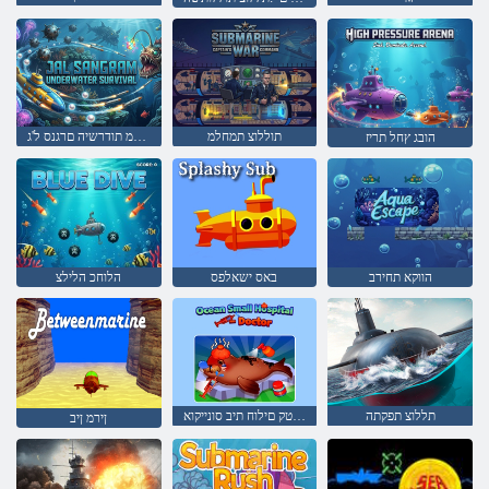
תוללוצ תמחלמ
םימל תחתמ תודרשיה םרגנס ל'ג
הובג ץחל תריז
הווקא תחירב
באס ישאלפס
הלוחכ הלילצ
תללוצ תפקתה
אפור - ןטק םילוח תיב סונייקוא
ןירמ ןיב