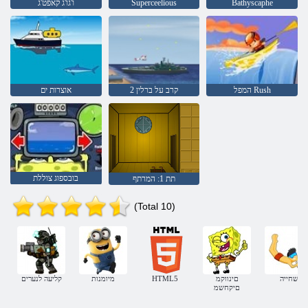
Bathyscaphe
Superceelious
ו'גו'ג קאפט'ג
המפל Rush
קרב על ברלין 2
אוצרות ים
בובספוג צוללת
תת 1: המרתף
(Total 10)
שחייה
םינווקמ
HTML5
מיומנות
קליעה לנערים
םיקחשמ