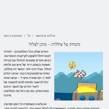
םיללוצ םיקחשמ
כל
משחקים ברשת
משחק על צוללות – מוכן לצלול
האדם שולט בכל האלמנטים – למדתי
לטוס לחלל ולשקוע לקרקעית האוקיינוס.
כיבוש אזורים שקועים התחילו עם טבילה
פשוטה בעומק רדוד של איש עם חליפת
החלל, אבל רצינו יותר. כאשר היו צוללות,
נפתח פרספקטיבות רבות. אנחנו יכולים
לומר כי הם שחררו איש יד – עכשיו אתה
יכול להישאר מתחת למים לתקופה של
לימוד החיים של תושבי הימים
ואוקיינוסים, כמו גם ניהל את המלחמה
ארוכה.
טכנולוגיה משתפרת כל הזמן ספינות,
מציידת אותם בציוד מודרני, המאפשרת לך לצלול עמוק יותר, להישאר למטה יותר,