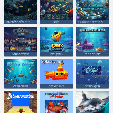
םימל תחתמ תודרשיה םרגנס ל'ג
ןָלְלֹוצ
קומע םי :תללוצ תוללותשה
הובג ץחל תריז
טסווק יבוס
תוללוצ תמחלמ
הווקא תחירב
באס ישאלפס
הלוחכ הלילצ