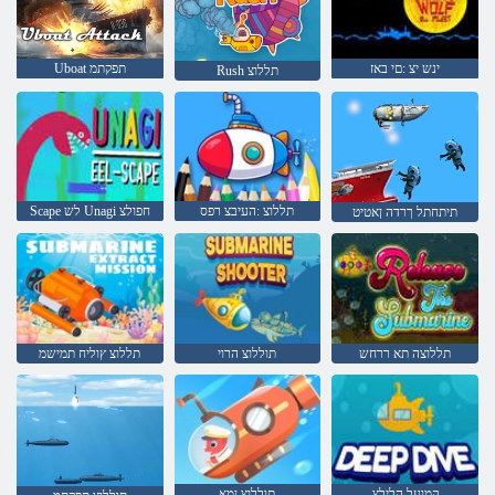
ינש יצ :םי באז
Uboat תפקתמ
Rush תללוצ
תללוצ :העיבצ רפס
Scape לש Unagi חפולצ
תיתחתל ךרדה ןאטיט
תללוצה תא ררחש
תוללוצ הרוי
תללוצ ץוליח תמישמ
קמועל הלילצ
תוללוצ ןמא