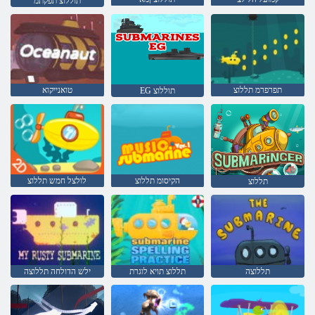
תוללוצ תפקתמ
תפרפרמ תללוצ
טואנייקוא
EG תוללוצ
הקיסומ תללוצ
לולצל חמש תללוצ
תללוצ
תללוצה
תללוצ תויא לוגרת
ילש הדולחה תללוצה