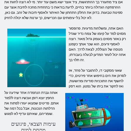
אם ציד מתעורר בך ההתרגשות, ציד אוצר ישא משם עוד יותר. מי לא רוצה לחוות את
ההרפתקה הגדולה ביותר בחיים, לדעת בודאות כי בתחתית מחכה לתיבת אוצר עם
ספינות טבועות. בדוק את החלק התחתון של האיתור ולאסוף תיבות של זהב. גם כאן,
לא יכול בלי עימותים עם הכרישים, כך ערנות שלא יכולה להזיק.
האם אתה, ומשלחות מדעיות. פרופסור
מסוים למד על קיומו של צמח נדיר שגדל
רק באזור מסוים בעומק גדול מאוד. רוצה
לאסוף זרעים, הוא שכר אותך כקפטן
מנוסה של הצוללת, לצאת לדרך. האם
אתה יכול לעזור המדען לבעלה בעבודתו,
זה תלוי בך.
שאגי מסקובי דו, להתגבר על פחד, אז
לסרוק את הים בחיפוש אחר פירטים, כדי
לחשוף את התוכניות סודיות ומרושעות,
ואז לחקור את ביתו של נפטון. הוא דפק
אותה גברת הנחמדה אחד שידעה על
החפץ יוצא דופן ועכשיו רוצה ללמוד
אותם. פריטים שמצאו יעזרו לפתוח את
הדלתות הנכונות, אבל בכל רמה של
שומריהם, שאיתם עדיף לא לפגוש.
עימות הצבאי, פיגועים
מתחת למים