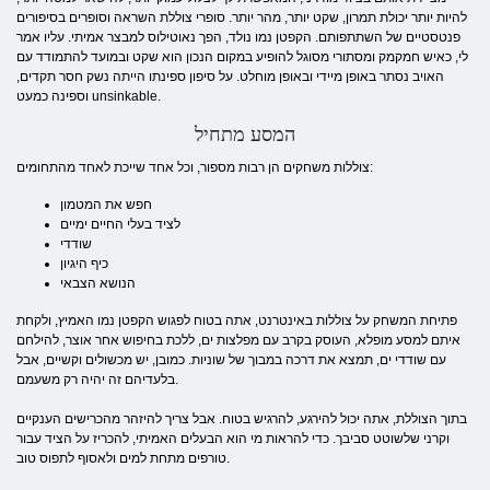
להיות יותר יכולת תמרון, שקט יותר, מהר יותר. סופרי צוללת השראה וסופרים בסיפורים
פנטסטיים של השתתפותם. הקפטן נמו נולד, הפך נאוטילוס למבצר אמיתי. עליו אמר
לי, כאיש חמקמק ומסתורי מסוגל להופיע במקום הנכון הוא שקט ובמועד להתמודד עם
האויב נסתר באופן מיידי ובאופן מוחלט. על סיפון ספינתו הייתה נשק חסר תקדים,
וספינה כמעט unsinkable.
המסע מתחיל
צוללות משחקים הן רבות מספור, וכל אחד שייכת לאחד מהתחומים:
חפש את המטמון
לציד בעלי החיים ימיים
שודדי
כיף היגיון
הנושא הצבאי
פתיחת המשחק על צוללות באינטרנט, אתה בטוח לפגוש הקפטן נמו האמיץ, ולקחת
איתם למסע מופלא, העוסק בקרב עם מפלצות ים, ללכת בחיפוש אחר אוצר, להילחם
עם שודדי ים, תמצא את דרכה במבוך של שוניות. כמובן, יש מכשולים וקשיים, אבל
בלעדיהם זה יהיה רק ​​משעמם.
בתוך הצוללת, אתה יכול להירגע, להרגיש בטוח. אבל צריך להיזהר מהכרישים הענקיים
וקרני שלשוטט סביבך. כדי להראות מי הוא הבעלים האמיתי, להכריז על הציד עבור
טורפים מתחת למים ולאסוף לתפוס טוב.