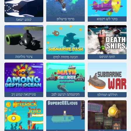
בוקר לש רקסוא
םיימי םישלופ
קומע ישאמ
תוומ תוניפס
צינור מלחמה
תכונה מתחת למים
הקיטמתמ תניעט לפכ
סונייקואה קמוע ןיב
תוללוצ תמחלמ