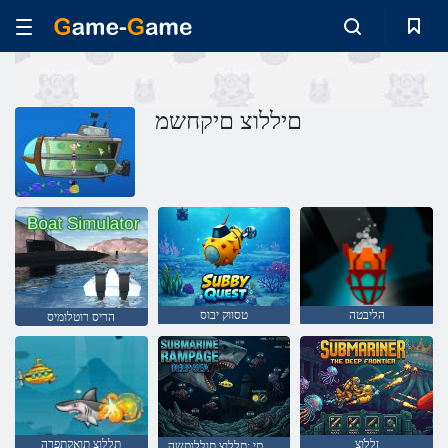
םיללוצ םיקחשמ
הליבטה
טסווק יבוס
הריס רוטלומיס
ןָלְלֹוצ
תללוצ תואקתפרה
קומע םי :תללוצ תוללותשה