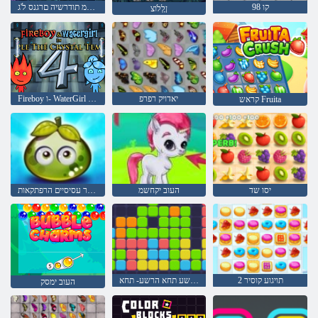
קו 98
םימל תחתמ תודרשיה םרגנס ל'ג
ןָלְלֹוצ
יאדויק רפרפ
Fireboy ו- WaterGirl 4: Temple Crystal
קראש Fruita
יסו שד
העוב יקחשמ
פירות יער עסיסיים הרפתקאות
2 תויגוע קוסיר
הרשע תחא הרשע- תחא
העוב ימסק