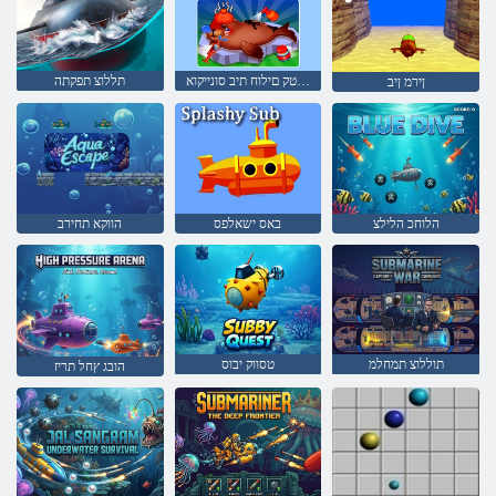
אפור - ןטק םילוח תיב סונייקוא
תללוצ תפקתה
ןירמ ןיב
הלוחכ הלילצ
באס ישאלפס
הווקא תחירב
תוללוצ תמחלמ
טסווק יבוס
הובג ץחל תריז