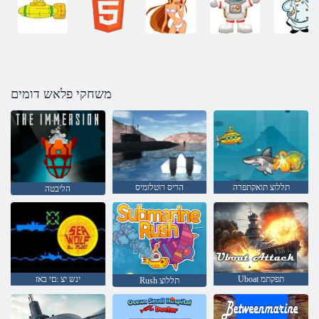
משחקי פלאש דומים
תללוצ תואקתפרה
הריס רוטלומיס
הליבטה
Uboat תפקתמ
ינש יצ :םי באז
Rush תללוצ