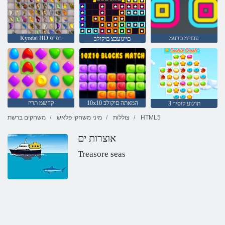
עבורמ םרעמ
Kyodai HD רפרפ
םיינועבצ םיקולב
10x10 המאתה םיקולב
קחשמ תריז
3 תויגוע קוסיר
HTML5
צוללות
מיני משחקי פלאש
משחקים ברשת
אוצרות ים
Treasore seas