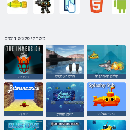
משחקי פלאש דומים
תללוצ תואקתפרה
הריס רוטלומיס
הליבטה
באס ישאלפס
ןירמ ןיב
הווקא תחירב