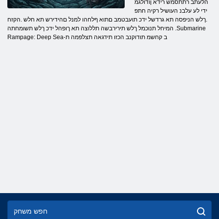
הלעתב רתתסמש רידא ןודולגמ
ידי לע עלבנ העושיל רקיה חתפ
.ךלש הניפסה תא גרדשל ידכ תועבטמב םתוא ףלחהו למנל םהידירש תא חלש .הקזח
המיחל תנוכמל ךלש תירירבשה תללוצה תא ךופהל ידכ ךלש תשומחתה .Submarine
Rampage: Deep Sea-ב קחשמ תודוקנב הכזו תידגאה תצלפמה ת