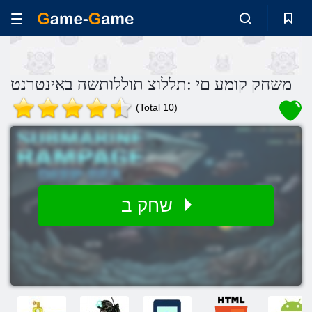
משחק קומע םי :תללוצ תוללותשה באינטרנט
(Total 10)
שחק ב