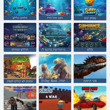
הובג ץחל תריז
הלוחכ הלילצ
טסווק יבוס
ןָלְלֹוצ
םימל תחתמ תודרשיה םרגנס ל'ג
תוללוצ תמחלמ
סקר וקיסקמ
D-Day: Rush - מגדל ביטחון
זומבים לא יכולים לקפוץ