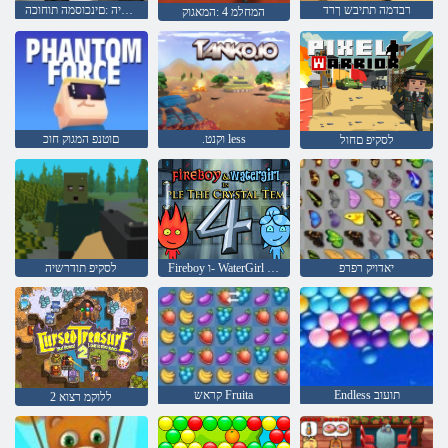
רבדמה תתיבש ךרד
יבמוז תודרשיה :םינכוסמה תוחוכה
המחלמ 4 :המאגוק
.וקנט less
םוטנפ המגוק חוכ
לסקיפ םחול
יאדויק רפרפ
Fireboy ו- WaterGirl 4: Temple Crystal
לסקיפ תודרשיה
Endless תועוב
קראש Fruita
2 ללוקמ רצוא