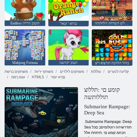
ילימא םיעט לש השדחה הלחתהה
Endless תועוב הרויה
'גנרוא ' ץנאר
העוב יקחשמ
Mahjong Fortuna
בהזל הלהבה תורצוא דיצ
קליעה לנערים
צוללות
משחקים לילדים
משחקי יריות
משחקים ברשת
םָדָא יּומְד
HTML5
עגמ ךסמ
קומע םי :תללוצ
תוללותשה
Submarine Rampage:
Deep Sea
.Submarine Rampage: Deep
Sea תודרשיהה רוטלומיסב םכל
הכחמ קומע םי .תיתחת אלל