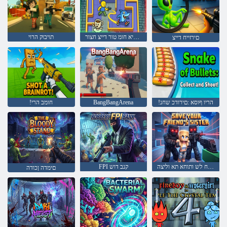
יקלטיא חומ טור דייצ חצור
תויבוק הרוי
םירזייח דייצ
!הריו ףוסא :םירודכ שחנ
BangBangArena
!חומב הרי
ךרבח לש ותוחא תא וליצה
FPI קנב דוש
םימדה ןכודה