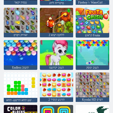
Fireboy ו- WaterGirl 4: Temple Crystal
טסיה יקאד
םיקדייח ליחנ
2 ללוקמ רצוא
יאדויק רפרפ
קראש Fruita
העוב ימסק
העוב יקחשמ
Endless תועוב
Kyodai HD רפרפ
2 תויגוע קוסיר
הרשע תחא הרשע- תחא