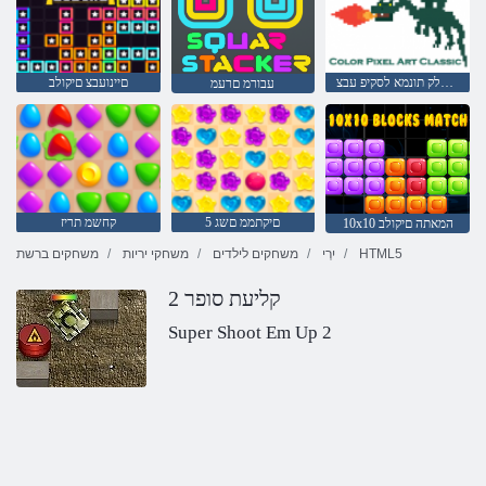
יסאלק תונמא לסקיפ עבצ
םיינועבצ םיקולב
עבורמ םרעמ
5 םיקתממ םשג
קחשמ תריז
10x10 המאתה םיקולב
HTML5
יִרְי
משחקים לילדים
משחקי יריות
משחקים ברשת
קליעת סופר 2
Super Shoot Em Up 2