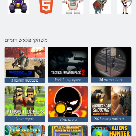
משחקי פלאש דומים
3d םיפלצ תמישמ
Pack 2 תיטקט קשנ
3 םינכוסמה תוחוכה
2025 ריהמ שיבכב תוינוכמ יריל דמימ תלת הלועפ קחשמ
3 לסקיפ באפ
םיפלצ םוליצ