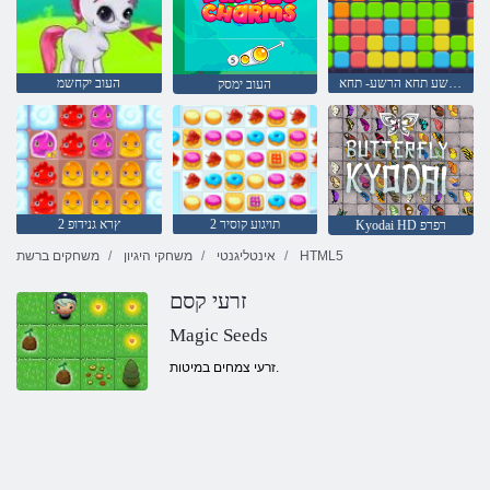
הרשע תחא הרשע- תחא
העוב יקחשמ
העוב ימסק
2 תויגוע קוסיר
2 ץרא גנידופ
Kyodai HD רפרפ
HTML5
אינטליגנטי
משחקי היגיון
משחקים ברשת
זרעי קסם
Magic Seeds
זרעי צמחים במיטות.