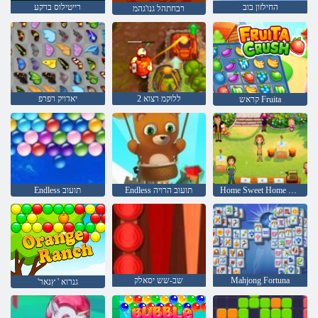
החילזון בוב
רייטילוס ברקע
רבחתהל גנו'גהמ
2 ללוקמ רצוא
יאדויק רפרפ
קראש Fruita
Home Sweet Home ילימא םיעטה
Endless תועוב הרויה
Endless תועוב
Mahjong Fortuna
שב-שש יסאלק
'גנרוא ' ץנאר