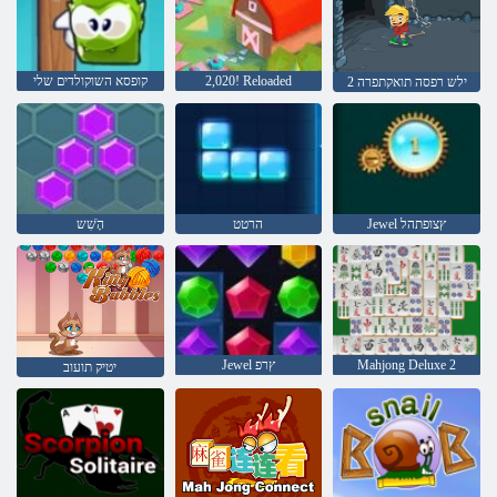
2,020! Reloaded
קופסא השוקולדים שלי
2 ילש רפסה תואקתפרה
Jewel ץצופתהל
הרטט
הָׁשִׁש
Mahjong Deluxe 2
Jewel ץרפ
יטיק תועוב