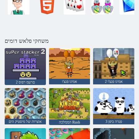
משחקי פלאש דומים
אמיגו פנצ'ו 2
אמיגו פנצ'ו
2 םרעמ רפוס
3 פנדה ביפן
אוצרות של מיסטיק הים
הממלכה Rush