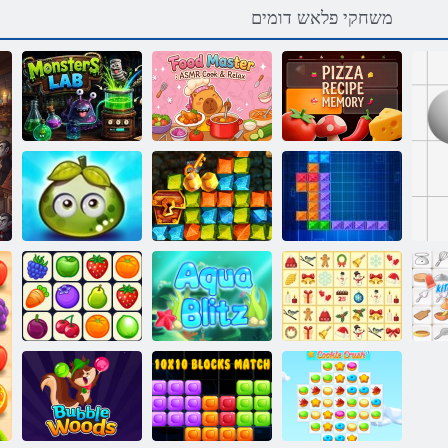
משחקי פלאש דומים
ASMR Cook &
הציפל ןוכתמ
Relax :לכוא
לושיב :תוצלפמ
ןורכיז
רטסאמ
תדבעמ
פירות יער
בהזל הלהבה
עסיסיים
סקירטנט
תורצוא דיצ
הרפתקאות
גנו'גאמ
Onet יסאלק
סאמ-סירק
ץילב הווקא
רוביח