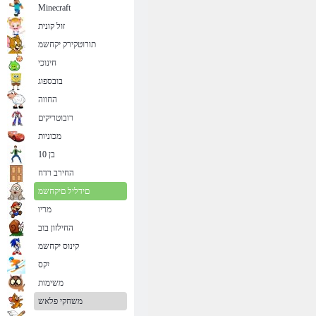
Minecraft
זול קונית
תורוטקירק יקחשמ
חינוכי
בובספוג
החווה
רובוטריקים
מכוניות
בן 10
החירב רדח
םידליל םיקחשמ
מריו
החילזון בוב
קינוס יקחשמ
יִקס
משימות
משחקי פלאש