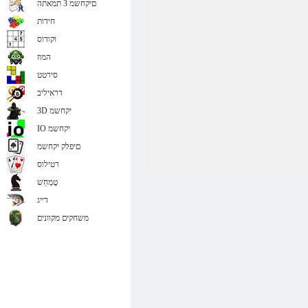
םיקחשמ 3 תמאתה
חידות
וקודוס
המוז
סירטט
דראיליב
3D יקחשמ
IO יקחשמ
םיפלק יקחשמ
רטילוס
טָמְחַׁש
דייג
משחקים מקוונים