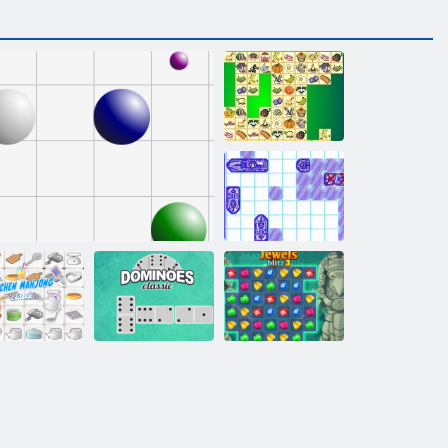
קריס ונג
ללוצ םי
3 ץילב טישכת
יסאלק ונימוד
קו 98
גנו'חמ חבטמ