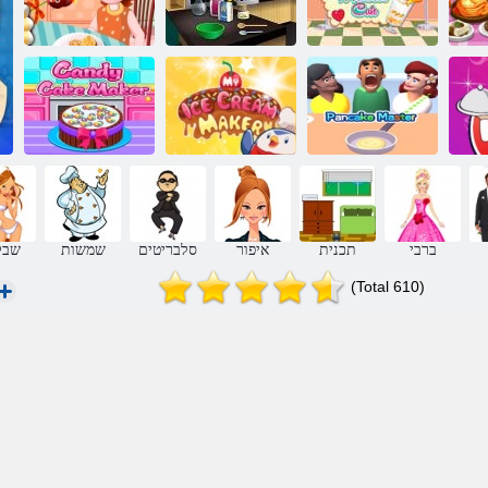
המא םע לושיב
ש
:רפרפ דלוקוש
פופס העוגה
קיישקלימ הפק
תגוע
טורקיה
ה
ילש תודילגה
םיקתממ תוגוע
מ
קייקנפ רטסאמ
תינרצי
תינרצי
ברבי
תכנית
איפור
סלבריטים
שמשות
שבל
(Total 610)