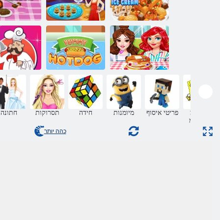
המיעט לפוו
ינאירוק רועי
תדילג
חופת תואתפוכ
לושיב
קיחצמ לכוא
םלועב םיבוט
רגתא
תומיעט תויקינקנ
לושיבה ינוכת
םינווקמ
פריטי איסוף
מיומנות
חידה
תסרוקות
חתונה
םיקחשמ
כהה יותר