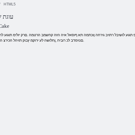
HTML5
עוגת ש
10x10 המאתה
3 תויגוע קוסיר
םיקולב
סדוו העוב
 Cake
.םנוימדב לכ רוביח ,ןחלושה לע ירוקמ ץבוק תויהל הכירצ ה