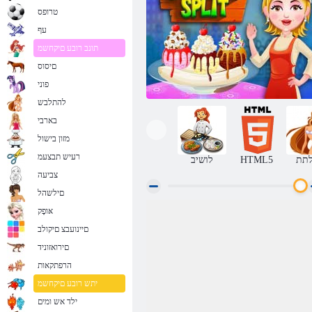
טרופס
עף
תונב רובע םיקחשמ
םיסוס
פוני
להתלבש
בארבי
מזון בישול
רעיש תבצעמ
תת
HTML5
לושיב
צביעה
םילשהל
אּופָק
הבננה ספליט
םיינועבצ םיקולב
םירואזוניד
הרפתקאות
יתש רובע םיקחשמ
ילד אש ומים