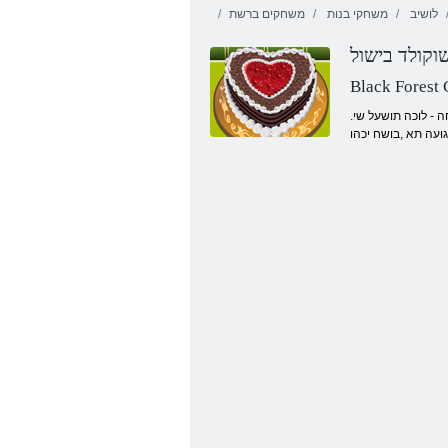
לושיב
משחקי בנות
משחקים ברשת
וקולד בישול
Black Forest
.רעי תוריפ םע שגרמ לושיב תגוע לע ונלש שדחה קחשמב קחשל םכתא םינימזמ ונא .תורפ תגוע לושיבל רתויב גירחה ןוכתמה תא ףוסאל איה הזה קחשמב הרטמה .םרק יולימ תוגוע לחה - לוכה תושעל שי
גועה תא ,בושח יכהו
יסו שד