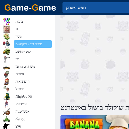
בועות
נג
היגיון
םידלי רובע םיקחשמ
קנט יקחשמ
ירי
משחקים מרוצי
זומבים
הרפתקאות
כדורגל
NinjaGo וגל
ספיידרמן
 שוקולד בישול באינטרנט
אסטרטגיה
הָמָחלִמ
ףָלַצ