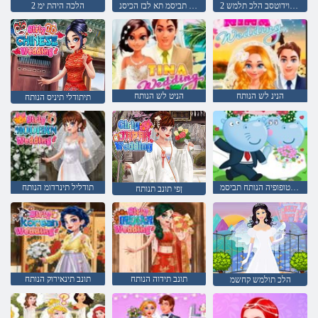
2 הנפוא וידוטסב הלכ תלמש
הלמשה תביסמ תא לבז הכיסנ
2 הלכה היהת ימ
הנינ לש הנותח
הניט לש הנותח
תיתודלי תיניס הנותח
תימטופופיה הנותח תביסמ
תודליל תינרדומ הנותח
ןפי תונב תנותח
תונב תידוה הנותח
תונב תינאירוק הנותח
הלכ תולמש קחשמ