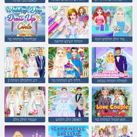
קנאפמיטס תנותח
תויטנמור הלכ תולמש תונח
תונב שבלתהל הנותחה םוי
הנותח תעיבצ קחשמ
תיתוכלמה הדליה לש הנותחה םוי
2 תינרדומ הנותח דגנ תיתוכלמ הנותח
תומולח תונותח ןנכתמ
םיבהוא תוגוזל הנותחה םוי
האופק הלכ תלמש
יטנמור תולכ ןולס