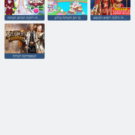
תידוה הלכה רופיא הקוסא
םי תב תונותח םלוע
הלמשהו רתכה תכיסנ תנותח
קנאפמיטס תנותח