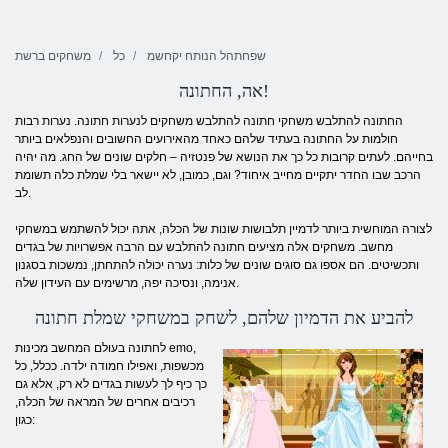
שפחתהל הנותח יקחשמ
כל
משחקים ברשת
אה, החתונה!
החתונה להתלבש משחקי חתונה להתלבש משחקים לנערות חתונה. נערות רבות
חולמות על החתונה בעתיד שלהם כאחד מהאירועים החשובים והנפלאים ביותר
בחייהם. לעתים קרובות כל כך את הנושא של פנטזיה – חלקים שונים של החג. מה יהיה
הרכב שבו החדר יתקיים מחייב איחוד? וגם, כמובן, לא יישאר בלי שמלת כלה תשומת
לב.
לצורה המוחשית ביותר לדמיין תלבושות שונות של הכלה, אתה יכול להשתמש במשחקי
מחשב. משחקים אלה מציעים חתונה להתלבש עם הרבה אפשרויות של בגדים
ותכשיטים. הם אספו גם סוגים שונים של כלות: נערה יכולה להתחתן, נמשכות בסגנון
אנימה, ונסיכה יפה, מרשימים עם העידון שלה.
להביע את הדמיון שלהם, לשחק במשחקי שמלת חתונה
לחתונה בעולם המחשב מכינות emo,
מכשפות, ואפילו חמודה ילדה. ככלל, כל
כך כיף לך לעשות בגדים לא רק, אלא גם
רכיבים אחרים של המראה של הכלה,
כגון: