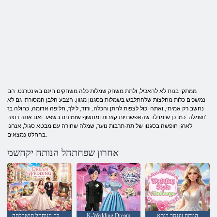
ממתקי בנות לא להאכיל, ולתת משחק שמלות כלה משחקים חינם באינטרנט. הם
נמשכים כלות מחלצות שלהתלבש בשמלות בסגנון מגוון. הצבע הלבן המסורתי גם לא
נחשב רק אמיתי, ואתה יכול לצפות לחתן והכלה, ורוד, לילך, חליפה אדומה, כחולה בז
'ושמלה. כמו כן שימו לב שהאפשרויות קצרות ומחשוף שזמינים בשפע. ואם אתה רוצה
לארגן חופשה בסגנון של תת-תרבות נוער, שמלה שחורה עם מבטא סגול, אנחנו
בהחלט נמצאים.
אחרון שפחתהל הנותח יקחשמ
הנותח ןונגסב רגתא
K-Wedding Dream
תימולח הנותחל תושבלתה