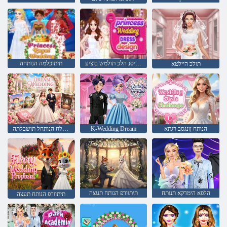
תויתוכיסנ הלכ תולמש בוציע
תיתוכלמה הנותחה
תולכ היילטא
הנותח ןונגסב רגתא
K-Wedding Dream
תימולח הנותחל תושבלתה
הלפא הימדקא תנותח
תיתוורפ הנותח תעצה
תיתוורפ הנותח תעצה