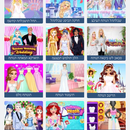
שבלתהל הנותח תעיבצ
חרקה תכיסנ שבלתהל
הכיסנ לש הנותחל תושבלתה קחשמ
סבאב לש ביבאה תנותח
הלכ תולמש תבצעמ
תיארקא המאתה הנותח
תינמגוד הנותח
תונותח ןולס
הריטב הנותח