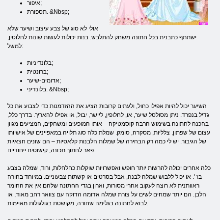
איפור;
תספורת. &Nbsp;
אולי לא סוג של צבע עיצוב ושיער שלא
ישתתף כתבנית בכל חתונה משחק להתלבש. בנות יכולות לעשות שונות לחלוטין,
למשל:
בלונדיניות;
ברונטית;
אדומים-שיער;
בלונדיני. &Nbsp;
השיער יכול להיות אפילו כחול, ולעתים קרובות הציע את ההזדמנות כדי לצבוע את כל
גדיל בנפרד. ניתן מסולסל שיער, או, לחלופין, ליישר, יבול, או אפילו להאריך. בדרך כלל,
בהכנה לחתונה בשימוש הרבה קוסמטיקה – אותו המופעים ומשחקים, המציעים מגוון
עצום של שפתון, צלליות, מסקרה, סומק. שמלת כלה סוג תלויה במאפיינים של אישיותו
של הגיבור. יש לי כמה רק הבחירה של שמלות הלבנות קלאסיות – הם שונים חצאיות
פאר לחתוך תכונה, קישוטים ייחודיים.
כלה אחרים יכולה להרשות יותר חופש ואפשרויות שוקלות כחלחלות, ורוד, שמלה בצבע
בז '. או יכול ללבוש שמלה לבנה, אבל בסרטים או קשתות צבעוניים. במיוחד בחורה
ראוותנית לא רוצה לעקוב אחרי מסורות, וארון בגדי החתונה שלהם אין את החומר
הלבן. הם יותר שמחים לשים על צורת שמלה אדומה הדוקה עם צוואר רחב מאוד, או
לבוא לחתונה בגלימה שחורה, מקושטת בגולגולות מאיימות.