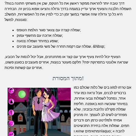
דרך טובה יותר להראות ממקור ראשון את כל הטקס, שכן אין משחקי חתונה בנות?
השמלה הלבנה והצעיף ארוך עדיין במגמה בדרך גדולה והציעו אפוא בכיוון זה. הבחירה
היא כל כך גדולה שזה אפשרי במשך זמן רב כדי למיין את כל האפשרויות, המשלב
סגנונות, למשל:
שמלה קצרה עם צוואר סגור הולמת הטופס;
שמלה ארוכה עם מחשוף עמוק;
שופע במיוחד ושמלה צנועה;
שמלה עם רקמת תחרה של משי ומעוצב עם פנינים. &Nbsp;
הצעיף יכול להיות צעיף ארוך עם קצר או מתחנחנים, אבל יכול לנסות על הכובע,
שנראה אלגנטי בתסרוקת יפה? חלקם מעוטר בנוצות, אחרים מעוצבים בסגנון פשוט,
אחרים עם קשתות וסיכות.
מתוך המסורת!
אם טרחו למזג בים של כלות שכולם כמו
ברבורים לבנים, אבל נראה כמו עדר
אחד, נסתכל לשמלות צבעי אחרות,
במיוחד שעכשיו הוא באופנה. חליפת
שמלת סקרלט נלהבת ובזבזני, שלא
מפחדים לשים לב לעצמך. זה מחניק
אמיתי ולפלרטט כרמן חם ודברים
חמים. שמלות אלה בחירת התכשיטים
המתאימים שהוא וlaquo; להבה »