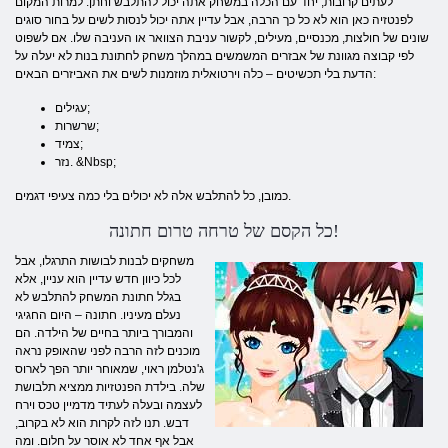
לעתים קרובות, יחד עם הכלה במשחק אתה יכול להתלבש וחתן. למרות המקום
לפנטזיה כאן הוא לא כל כך הרבה, אבל עדיין אתה יכול לנסות לשים על בחור סוגים
שונים של חולצות, מכנסיים, מעילים, לקשור עניבת הצוואר או העניבה שלו. אם לשפוט
לפי קבוצה מגוונת של אבזרים המשמשים במהלך משחק לחתונת בנות לא יעלה על
הדעת בלי תכשיטים – כלה וירטואלית מוזמנות לשים את האביזרים הבאים:
עגילים;
שרשרות;
צמיד;
נזר. &Nbsp;
כמובן, כל להתלבש אלה לא יכולים בלי כמה צעיפי דגמים.
כל הקסם של טרחה טרום חתונה!
משחקים לבנות לבושות התרגלו, אבל
לכל כיוון חדש עדיין הוא עניין, אלא
בגלל חתונת המשחק להתלבש לא
נעלם מעיניו. חתונה – היום החגיגי
והמבורך ביותר בחיים של הילדה. הם
מוכנים לזה הרבה לפני שהאופק נראה
ג'נטלמן ראוי, שמאוחר יותר הפך לארוס
שלה. בילדת הפנטזיות ממציא תלבושת
לעצמה ובעלה לעתיד מדמיין טכס וירח
דבש. תנו לזה לקרות הוא לא בקרוב,
אבל אף אחד לא אוסר על חלום. ומה