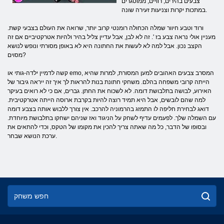
צבעים בהירים, רוויים, ממוסגרים
במתכות יקרות וצניעות זעירה שונה.
ורוד וטבע חיוור שמלה הכחולה רומנטי קרוב יותר, שרואה את העולם בצבעי קשת.
מעניין אולי נראה צבע בז '. זה לא לבן, אבל עדיין צליל בהיר ולהיות אטרקטיביים אם זה
הקצב נכון. אבל למה לא לעשות את החתונה היא לא באופן מסורתי ונופש לנושא
מסוים?
קשה לדמיין ילדה-גותי או emo, המסרב צבעים האהובים למען המסורת, למרות שהיא
הייתה קרובי משפחה בהלם. משחקי חתונת בנות להראות לך איך זה ייראה גיבור של
האירוע, לבושה בתלבושת דומה. לא לשכוח את החתן. גברים, אם כי לא רואים בעיקר
למה שהם לובשים, אבל היא תמיד רוצה להיות בקרבת ארוסה הייתה אטרקטיבית.
דואג לבחירת חליפה לו התמזג בהרמוניה להרכב. אין צורך ללבוש אותה בצבע דומה
עם השמלה שלך. לפעמים עדיף לשחק על הניגוד ואז שניהם ישחקו בתלבושת מיוחדת.
ובסופו של הדבר, כל מה שאתה צריך להכין את מקומו של הטקס, וכדי להתאים את
ערכת הנושא שבחר.