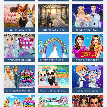
הלפא הימדקא תנותח
תיתוורפ הנותח תעצה
תיתוורפ הנותח תעצה
תידוה תמלשומ הנותח
רשגה ץורימ לש הנותחל רטסאמ
הלפא הימדקא תנותח
םי תב תונותח םלוע
הדנפ לש יפורט הנותח רופיס
הנותח רשוא תואופק תויחא