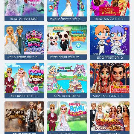
תידוה תמלשומ הנותח
הלפא הימדקא תנותח
רשגה ץורימ לש הנותחל רטסאמ
הדנפ לש יפורט הנותח רופיס
הנותח רשוא תואופק תויחא
םי תב תונותח םלוע
תידוה הלכה רופיא הקוסא
םי תב תונותח םלוע
הלמשהו רתכה תכיסנ תנותח
הלכה תא החיתמ הליזדירב
הכיסנה לש תיתוכלמ הנותח