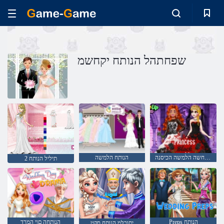
שפחתהל הנותח יקחשמ
הלמשה הרוחשה הלמשה הכיסנה
הנותח הלמשה
2 תיליל הנותח
Preps הנותח
הנותחה םוי המרד
יתוכלמ הנותח סקט