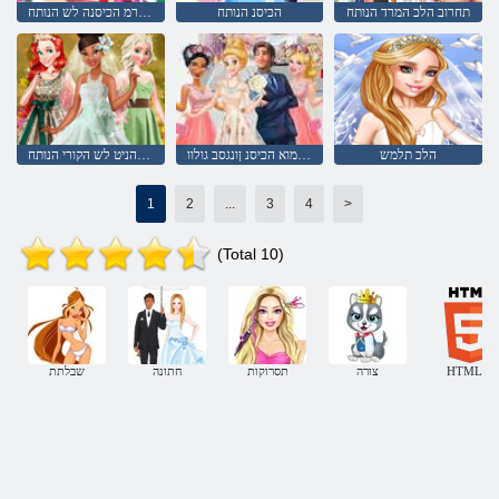
תחרוב הלכ המרד הנותח
הכיסנ הנותח
הדירמ הכיסנה לש הנותח
הלכ תלמש
הנותח גמוא הכיסנ ןונגסב גולוו
ביבא הניט לש הקורי הנותח
1
2
...
3
4
>
(Total 10)
HTML5
צורה
תסרוקות
חתונה
שבלתת