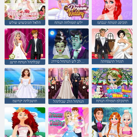
תוכיסנ תונותח יננכתמ
ילש תומולחה תנותח
הלאל תוניבשוש שולש
תוגוזל תושפחתה
תצלפמ הלכ לש הנותחל םירדנ
שבלתהל הנותח תרענ
תיתוכלמ תומולח תנותח
תושבלתה יקחשמ
הנותחל הלכ שבלתהל