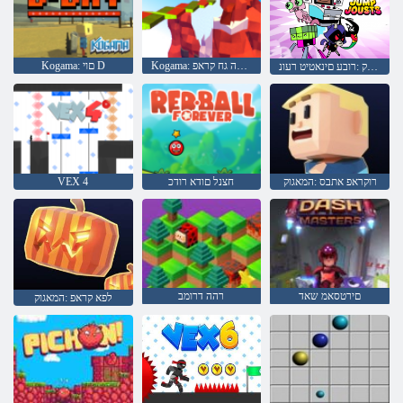
Kogama: דלומה גח קראפ
Kogama: םוי D
תוציפק :רובע םינאטיט רעונ
רוקראפ אתבס :המאגוק
חצנל םודא רודכ
VEX 4
םירטסאמ שאד
רהה דרומב
לפא קראפ :המאגוק