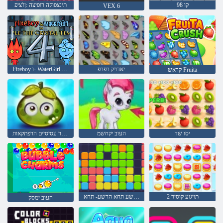
קו 98
תינצפוקה רופיצה :ןו'ציפ
VEX 6
יאדויק רפרפ
Fireboy ו- WaterGirl 4: Temple Crystal
קראש Fruita
יסו שד
העוב יקחשמ
פירות יער עסיסיים הרפתקאות
2 תויגוע קוסיר
הרשע תחא הרשע- תחא
העוב ימסק