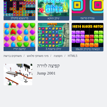
עבורמ םרעמ
םיינועבצ םיקולב
ץילב הווקא
3 ץילב טישכת
קחשמ תריז
10x10 המאתה םיקולב
HTML5
הקפצה
מיני משחקי פלאש
משחקים ברשת
קפיצה לזירה
Jump 2001