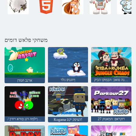
משחקי פלאש דומים
לגנו'גה סואכ :הבמוקו הביק
ןיווגניפ גלד
ארנב חמדן
27 רוקראפ :המאגוק
/ קוריה ךלמה דגנ םודא רודכ
Kogama הציפק יקס!