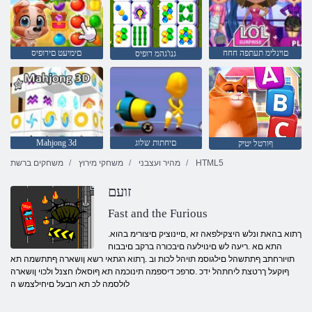
םוינלימ תעתפה חחח
םימיעט םירופיס
גנו'גהמ רופיס
םיחתות שלוג
Mahjong 3d
ףורטל יטיק
HTML5
מהיר ועצבני
משחקי מירוץ
משחקים ברשת
זועם
Fast and the Furious
.ךתוא בהאת ונלש היצקילפאה זא ,םיינוציק םיצורימ בהוא
התא םא .ריעה לש םינוילעה םיבכורה ברקב םיבבוח
תויורחתב ףתתשהל םילגוסמ תויהל לכות וב .ךתוא רגתאי רשא ןושארה ףתתשמה תא
ףוקעל ךרטצת ליחתהל ידכ .סרפכ דיספמה תינוכמה תא ףוסאלו חצנל ולכוי ןושארה
לולסמה לכ תא רובעל םיחילצמש ה