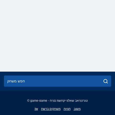
© game-game - טנרטניאב שאלפ יקחשמ םניח
English
iw
משוב
תגיות
משחקים ברשת