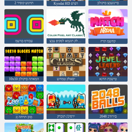
םיינועבצ םיקולב
2 תויגוע קוסיר
Kyodai HD רפרפ
יסאלק תונמא לסקיפ עבצ
עבורמ םרעמ
קחשמ תריז
טישכת הדגא
יסאלק טמחש
10x10 המאתה םיקולב
םירודכ 2048
ירסינ'ג תוברק
םוב תויחה ןג