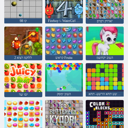
Fireboy ו- WaterGirl 4: Temple Crystal
קו 98
יאדויק רפרפ
העוב יקחשמ
קראש Fruita
2 ללוקמ רצוא
הרשע תחא הרשע- תחא
העוב ימסק
יסו שד