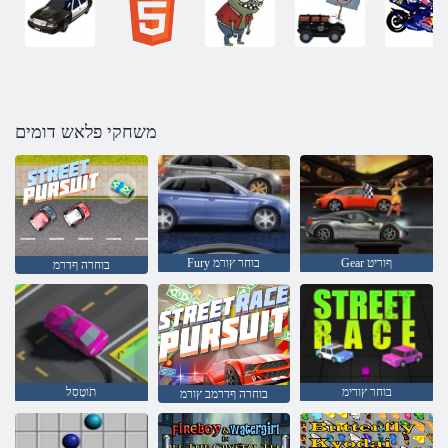
משחקי פלאש דומים
Gear ףוריט
Fury בוחר ץורמ
בוחרה ףדרמ
בוחר ץורימ
תֹוטְסִל
בוחרה ףדרמב ץורמ