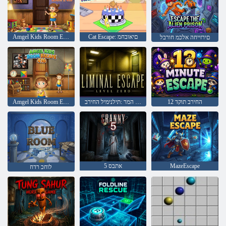
Cat Escape: םיאובחמ
Amgel Kids Room Escape 415
םירזייחה אלכמ חורבל
החירב תוקד 12
ספא המר :תילנימיל החירב
Amgel Kids Room Escape 416
MazeEscape
5 אתבס
לוחכ רדח