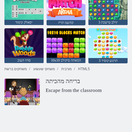
3 ץילב טישכת
יסאלק ונימוד
קחשמ תריז
10x10 המאתה םיקולב
סדוו העוב
3 תויגוע קוסיר
HTML5
מורבית
משחקי שעשוע
משחקים ברשת
בריחה מהכיתה
Escape from the classroom