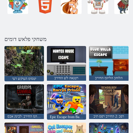
משחקי פלאש דומים
הלוחכ הליוומ החירב
רטנאה לש החירב
יטסימ העיקש רעי
רפכ :2 החירב רפס תיב
קאינמהמ החירב :לבינק אבס
Epic Escape from Barrys Prison