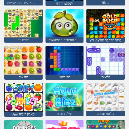
קו 98
רוחאס גנוט לש המיא קחשמ
לפקתמ ץוליח
פירות יער עסיסיים הרפתקאות
קריס ונג
בהזל הלהבה תורצוא דיצ
ללוצ םי
סקירטנט
יסו שד
גנו'חמ חבטמ
ץילב הווקא
Onet יסאלק רוביח