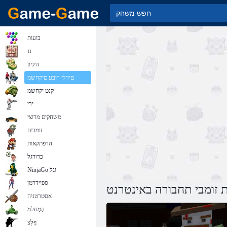
בועות
נג
היגיון
םידלי רובע םיקחשמ
קנט יקחשמ
ירי
משחקים מרוצי
זומבים
הרפתקאות
כדורגל
NinjaGo וגל
ספיידרמן
 זומבי תחבורה באינטרנט
אסטרטגיה
הָמָחלִמ
ףָלַצ