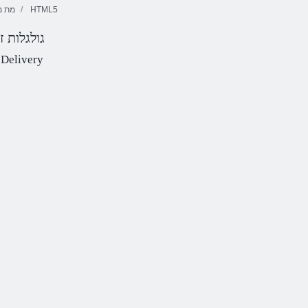
HTML5
מת מ
גולגלות 
10x10 המאתה
3 תויגוע קוסיר
םיקולב
סדוו העוב
 Delivery