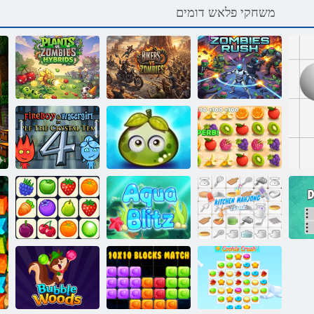
משחקי פלאש דומים
םיבמוז דגנ
תוידירביה םיבמוז
שאר םיבמוז
םינעונפוא
דגנ םיחמצ
פירות יער
Fireboy ו-
עסיסיים
WaterGirl 4:
יסו שד
הרפתקאות
Temple Crystal
Onet יסאלק
ד
גנו'חמ חבטמ
ץילב הווקא
רוביח