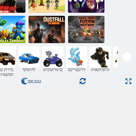
רַמ יבמוז תוריל
קחשמה
ולבאידו רטנאה
גנוט
ישיש םוי
Plants vs
Zombies Fusion
Nightmare
DustFall 22 םילג
םיבמוז דגנ תו
מיומנות
הרפתקאות
דרובטייקס
םינורוטקרט
להיסחף
מירוץ ע
המשאיו
כהה יותר