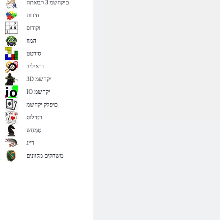
םיקחשמ 3 תמאתה
חידות
וקודוס
המוז
סירטט
דראיליב
3D יקחשמ
IO יקחשמ
םיפלק יקחשמ
רטילוס
טָמְחַׁש
דייג
משחקים מקוונים