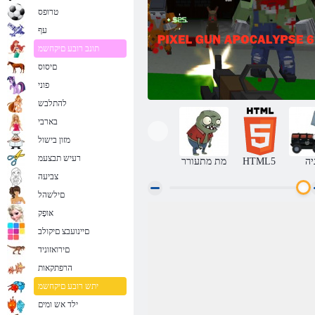
טרופס
עף
תונב רובע םיקחשמ
םיסוס
פוני
להתלבש
בארבי
מזון בישול
רעיש תבצעמ
יה
HTML5
מת מתעורר
צביעה
םילשהל
אּופָק
6 הספילקופא לסקיפ חדקא
םיינועבצ םיקולב
םירואזוניד
הרפתקאות
יתש רובע םיקחשמ
ילד אש ומים