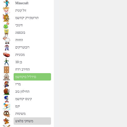
Minecraft
זול קונית
תורוטקירק יקחשמ
חינוכי
בובספוג
החווה
רובוטריקים
מכוניות
בן 10
החירב רדח
םידליל םיקחשמ
מריו
החילזון בוב
קינוס יקחשמ
יִקס
משימות
משחקי פלאש