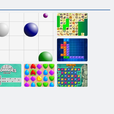
קריס ונג
סקירטנט
3 ץילב טישכת
קחשמ תריז
קו 98
יסאלק ונימו