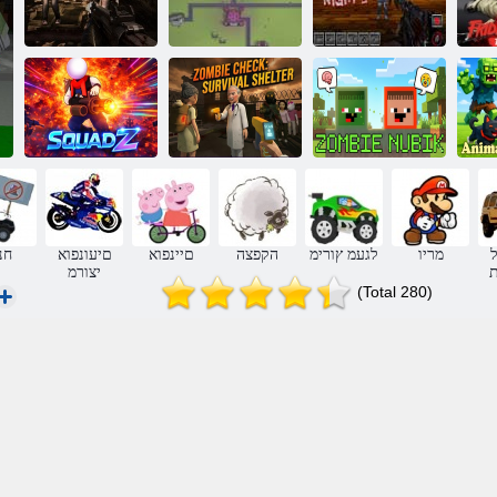
 13- ה
דמימ תלת יבמוז
2 םיבמוז הליל
.גרוי io 3
הרוי
תודרשיה טלקמ
יח
קיבונ יבמוז
:יבמוז תקידב
SquadZ
ל
מריו
לגעמ ץורימ
הקפצה
םיינפוא
םיעונפוא
חנ
ת
יצורמ
(Total 280)