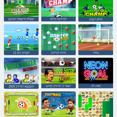
לגרודכה ףולא
יסאלק תישפוח הטיעב
ףולא רעוש
בוחר
ףרוח לגרודכ
תוברק ינימ 12
ןואינ לוג
ישאר 2 לגרודכ ןקחש
2020 תועבצא לגרודכ