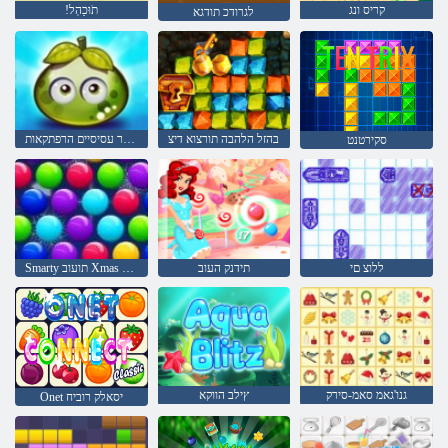
קריס ונג
!תֹוּכַהְל
לגרודכ תודגא
בהזל הלהבה תורצוא דיצ
פירות יער עסיסיים הרפתקאות
סקירטנט
ללוצ םי
תידנק העוב
Smarty תועוב Xmas תרודהמ
גנו'גאמ סאמ-סירק
ץילב הווקא
Onet יסאלק רוביח