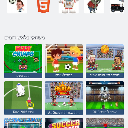
משחקי פלאש דומים
לגרודכ ורוי הנרא ישאר
כדורגל טירוף
הרגל סינקו
2018 ישאר לגרודכ
Toon 2016 עיבג
All Stars לגרודכה שאר הריז