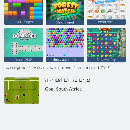
גנו'חמ חבטמ
11x11 םיקולב
Match Forest
Html5 הרויה העוב
יסאלק ונימוד
3 ץילב טישכת
HTML5
כדור - רגל
ספורט
משחקים לילדים
משחקים ברשת
יעדים בדרום אפריקה
Goal South Africa