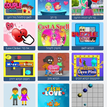
םי תב
לזאפ קילחהל גוזל רוזע
הבהאה םוי לש תוגוזה תרטמ
הבהא לזאפ
ףושיכ ליטהל
Love Clicker: הבהאה םוי
תויטנטומ הבהא תוכיס
הבהא ןחוב
ךובמב הבהא ירודכ