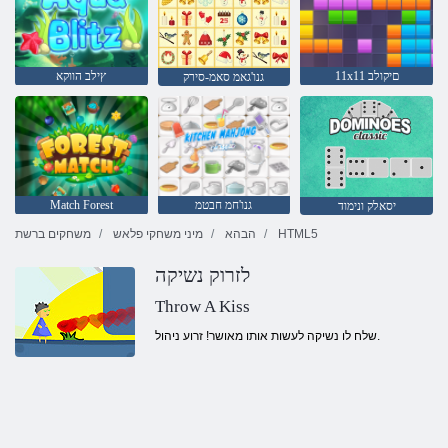
11x11 םיקולב
ץילב הווקא
גנו'גאמ סאמ-סירק
גנו'חמ חבטמ
Match Forest
יסאלק ונימוד
HTML5
הבהא
מיני משחקי פלאש
משחקים ברשת
לזרוק נשיקה
Throw A Kiss
שלח לו נשיקה לעשות אותו מאושר! זרוע ניהול.