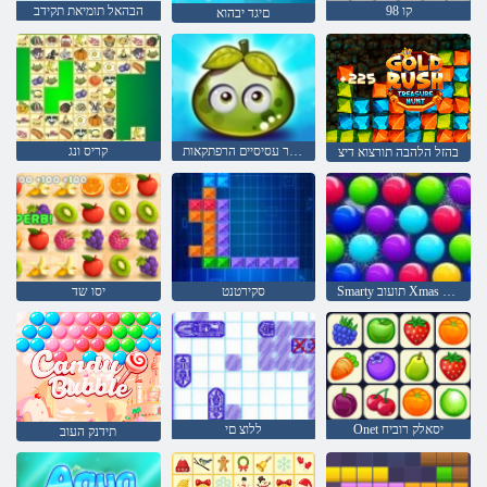
קו 98
הבהאל תומיאת תקידב
םיגד יבהוא
פירות יער עסיסיים הרפתקאות
קריס ונג
בהזל הלהבה תורצוא דיצ
Smarty תועוב Xmas תרודהמ
סקירטנט
יסו שד
Onet יסאלק רוביח
ללוצ םי
תידנק העוב