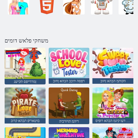
משחקי פלאש דומים
הקותמ הבהא ןחוב
רפסה תיבב הבהא ןחוב
ןמרדייפס תקישנ
תירלופופ הרענ דעו קיגמ הבהא רופיס
םיטאריפ תבהא קדוב
ריהמ תויורכיה