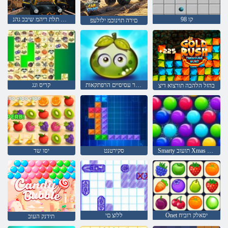
קו 98
דמימ תלת ריהמ שיבכ גהנ
םירה תוינוכמ ילולעפ
פירות יער עסיסיים הרפתקאות
קריס ונג
בהזל הלהבה תורצוא דיצ
Smarty תועוב Xmas תרודהמ
סקירטנט
יסו שד
Onet יסאלק רוביח
ללוצ םי
תידנק העוב