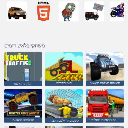
משחקי פלאש דומים
תישפוח תצלפמ תיאשמ
הגמ תיאשמ
העונת תיאשמ
טפנ תילכמ תויאשמ רוטלומיס
תצלפמה תיאשמ
קשמ םייח ילעב תלבוה