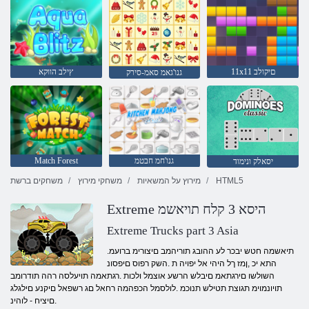
11x11 םיקולב
ץילב הווקא
גנו'גאמ סאמ-סירק
גנו'חמ חבטמ
Match Forest
יסאלק ונימוד
HTML5
מירוץ על המשאיות
משחקי מירוץ
משחקים ברשת
Extreme היסא 3 קלח תויאשמ
Extreme Trucks part 3 Asia
.תיאשמה חטש יבכר לע ההובג תוריהמב םיצורימ ברועמ
התא יכ ,ןמז ךל היהי אל יפויה ת .השק רפוס םיפסונ
השולשו םירגתאמ םיבלש הרשע אוצמל ולכות .רגתאמה תויעלסה רהה תודרומב
תויונמוימ תגוצת תטילש תנוכמ .לולסמל הכפהמה רחאל םג רשפאל םיקנע םילגלג
.םיציח - לוהינ