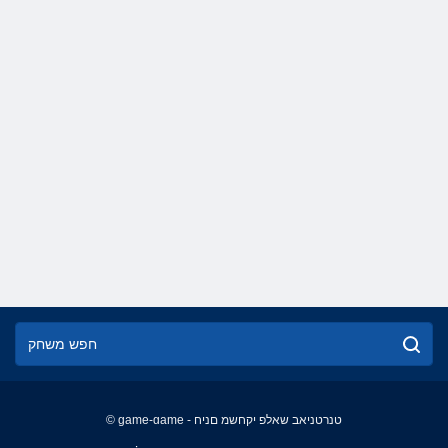
© game-game - טנרטניאב שאלפ יקחשמ םניח
English