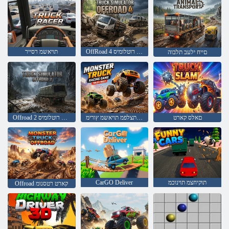
OffRoad 4 תויאשמ רוטלומיס
תויאשמ רסייר
םייח ילעב תלבוה
םאלס קארט
תויאשמ ץורמ קחשמ תצלפמ תויאשמ ץורימ
Offroad 2 תיאשמ רוטלומיס
תוקיחצמ תוינוכמ
CarGO Deliver
Offroad קארט רטסנומ