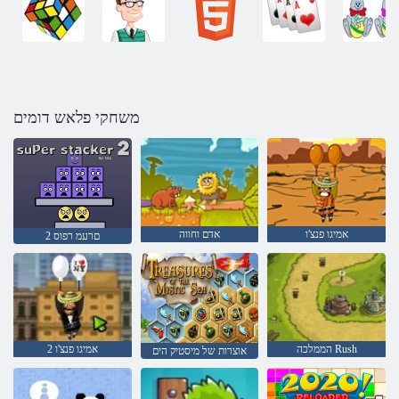
משחקי פלאש דומים
אמיגו פנצ'ו
אדם וחווה
2 םרעמ רפוס
הממלכה Rush
אמיגו פנצ'ו 2
אוצרות של מיסטיק הים