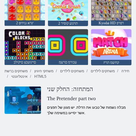
Kyodai HD רפרפ
2 ץרא גנידופ
2 תויגוע קוסיר
עבורמ םרעמ
םיינועבצ םיקולב
קחשמ תריז
חידה
משחקים לילדים
משחקים לילדים
משחקי היגיון
משחקים ברשת
HTML5
אינטליגנטי
המתחזה: החלק שני
The Pretender part two
מבלה נשמות של טבעו את הדלת. יש מגוון של חפצים
אשר יסייעו במשימה שלך.