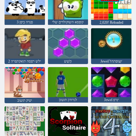
קופסא השוקולדים שלי
3 פנדה ביפן
2,020! Reloaded
Jewel ץצופתהל
הָׁשִׁש
2 ילש רפסה תואקתפרה
Jewel ץרפ
לגרודכ תועוב
יטיק תועוב