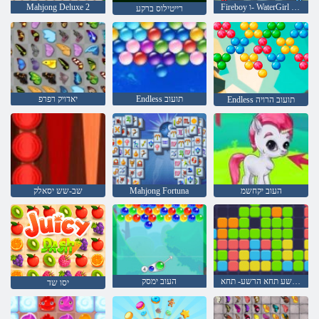
Fireboy ו- WaterGirl 4: Temple Crystal
Mahjong Deluxe 2
רייטילוס ברקע
Endless תועוב
יאדויק רפרפ
Endless תועוב הרויה
העוב יקחשמ
Mahjong Fortuna
שב-שש יסאלק
הרשע תחא הרשע- תחא
העוב ימסק
יסו שד